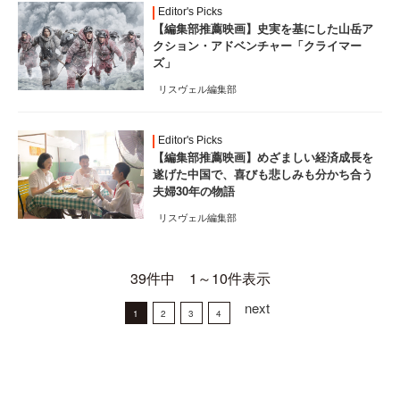
Editor's Picks
【編集部推薦映画】史実を基にした山岳ア
クション・アドベンチャー「クライマー
ズ」
リスヴェル編集部
Editor's Picks
【編集部推薦映画】めざましい経済成長を
遂げた中国で、喜びも悲しみも分かち合う
夫婦30年の物語
リスヴェル編集部
39件中 1～10件表示
next
1
2
3
4