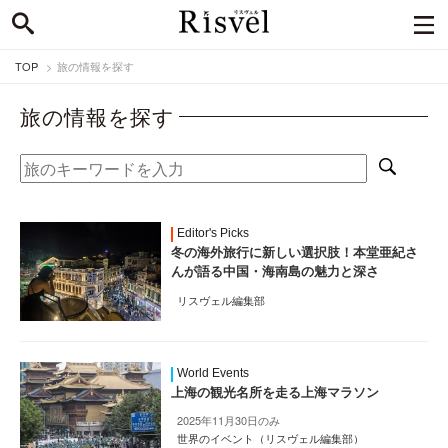
TOP
旅の情報を探す
旅の情報を探す
Editor's Picks
冬の海外旅行に新しい選択肢！本堂亜紀さ
んが語る中国・海南島の魅力と深さ
リスヴェル編集部
World Events
上海の観光名所を走る上海マラソン
2025年11月30日のみ
世界のイベント（リスヴェル編集部）