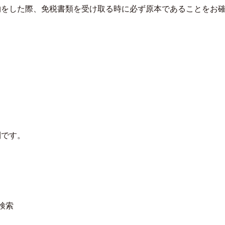
物をした際、免税書類を受け取る時に必ず原本であることをお
ロサンゼルス観光局、ウォルト・ディ
クアロア・ランチ、新予約
ズニーゆかりのスポット10選を紹介
入のお知らせ
利です。
検索