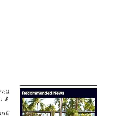
または
め、多
は各店