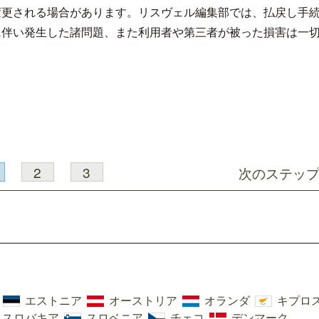
変更される場合があります。リスヴェル編集部では、払戻し手
に伴い発生した諸問題、また利用者や第三者が被った損害は一
2
3
次のステッ
エストニア
オーストリア
オランダ
キプロ
スロバキア
スロベニア
チェコ
デンマーク