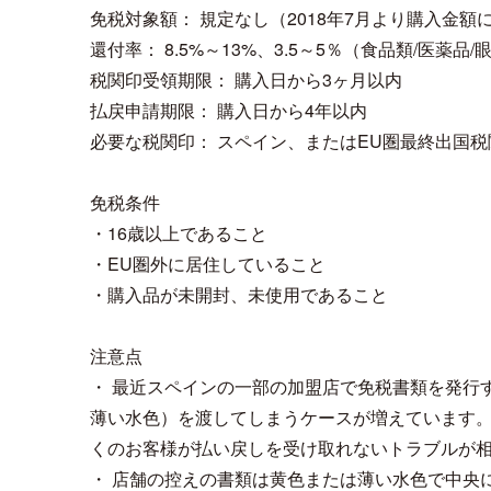
免税対象額： 規定なし（2018年7月より購入金
還付率： 8.5%～13%、3.5～5％（食品類/医薬品
税関印受領期限： 購入日から3ヶ月以内
払戻申請期限： 購入日から4年以内
必要な税関印： スペイン、またはEU圏最終出国税
免税条件
・16歳以上であること
・EU圏外に居住していること
・購入品が未開封、未使用であること
注意点
・ 最近スペインの一部の加盟店で免税書類を発行
薄い水色）を渡してしまうケースが増えています
くのお客様が払い戻しを受け取れないトラブルが
・ 店舗の控えの書類は黄色または薄い水色で中央に