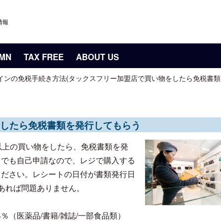
情報
UMN
TAX FREE
ABOUT US
インの免税手続き方法(タックスフリー加盟店で買い物をしたら免税書類
したら免税書類を発行してもらう
以上の買い物をしたら、免税書類を発
までも自己申請なので、レジで購入する
ください。レシートの日付が書類発行日
あれば問題ありません。
4％（医薬品/書籍/雑誌/一部食品類）