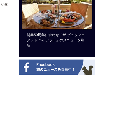
確かめ
システム導
開業50周年に合わせ「ザ ビュッフェ
ロサンゼ
アット ハイアット」のメニューを刷
ズニーゆ
新