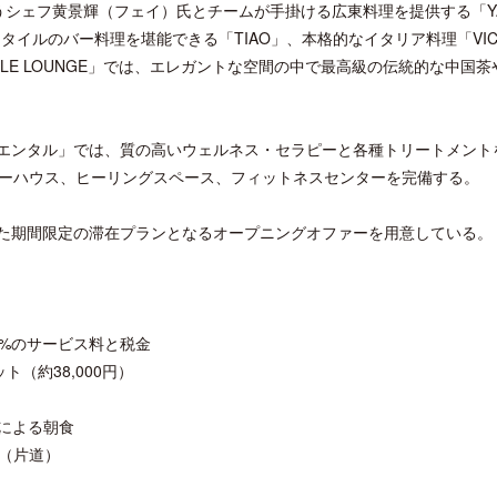
で腕を振るうシェフ黄景輝（フェイ）氏とチームが手掛ける広東料理を提供する「Y
タイルのバー料理を堪能できる「TIAO」、本格的なイタリア料理「VICI
LE LOUNGE」では、エレガントな空間の中で最高級の伝統的な中国茶
リエンタル」では、質の高いウェルネス・セラピーと各種トリートメント
開業50周年に合わせ「ザ ビュッフェ
ロサンゼルス観光局、ウォ
アット ハイアット」のメニューを刷
ズニーゆかりのスポット10
ーハウス、ヒーリングスペース、フィットネスセンターを完備する。
新
した期間限定の滞在プランとなるオープニングオファーを用意している。
.6%のサービス料と税金
ト（約38,000円）
スによる朝食
（片道）