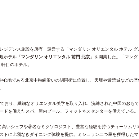
ジデンス施設を所有・運営する「マンダリン オリエンタル ホテル グ
規ホテル「
マンダリン オリエンタル 前門 北京
」を開業した。「マンダ
 軒目のホテル。
の中心地である北京中軸線沿いの胡同街に位置し、天壇や紫禁城などの歴
。
えており、繊細なオリエンタル美学を取り入れ、洗練された中国のおも
ードを備えたスパ、屋内プール、フィットネスセンターを備えている。
名高いシェフや著名なミクソロジスト、豊富な経験を持つティーソムリ
ストに比類なきダイニング体験を提供。ミシュラン二つ星を獲得したマ