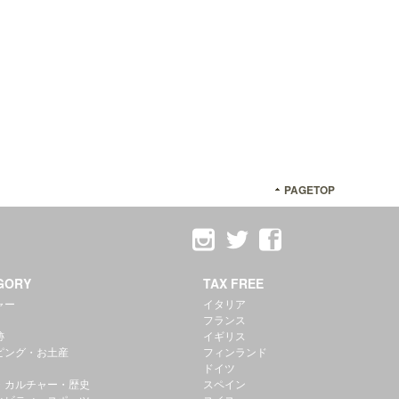
PAGETOP
GORY
TAX FREE
ャー
イタリア
フランス
跡
イギリス
ピング・お土産
フィンランド
ドイツ
・カルチャー・歴史
スペイン