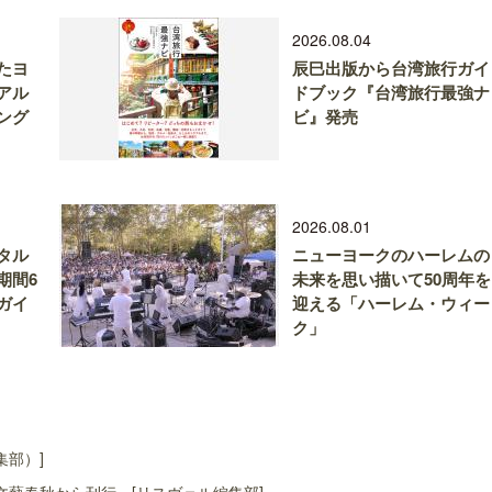
2026.08.04
たヨ
辰巳出版から台湾旅行ガイ
アル
ドブック『台湾旅行最強ナ
ング
ビ』発売
2026.08.01
タル
ニューヨークのハーレムの
期間6
未来を思い描いて50周年を
ガイ
迎える「ハーレム・ウィー
ク」
集部）]