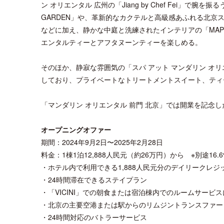
ン オリエンタル 広州の「Jiang by Chef Fei」
GARDEN」や、革新的なカクテルと高級感あふれる北京ス
などに加え、静かな中庭と洗練されたインテリアの「MAP
エンタルティーとアフタヌーンティーを楽しめる。
そのほか、静寂な雰囲気の「スパ アット マンダリン オ
しており、プライベートなトリートメントスイート、ティ
「マンダリン オリエンタル 前門 北京」では開業を記念
オープニングオファー
期間：2024年9月2日〜2025年2月28日
料金：1棟1泊12,888人民元（約26万円）から ※別途16
・ホテル内で利用できる1,888人民元分のデイリークレジッ
・24時間滞在できるステイプラン
・「VICINI」での朝食または宿泊棟内でのルームサービ
・北京の主要空港または駅からのリムジントランスファー
・24時間対応のバトラーサービス