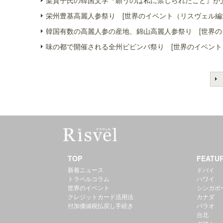
梁貴子氏の韓国文学『願うのは私に禁じられたこと』が文
栄州豊基高麗人参祭り [世界のイベント（リスヴェル編
韓国有数の高麗人参の産地、錦山高麗人参祭り [世界の
味の都で開催される全州ビビンバ祭り [世界のイベント
TOP
FEATU
新着ニュース
ドバイ
トラベルコラム
ハワイ
世界のイベント
シンガポ
クレジットカード活用法
カナダ
付加価値税払戻し手続き
パラオ
台北