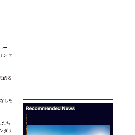
ルー
リン オ
史的名
てなしを
エたち
ンダリ