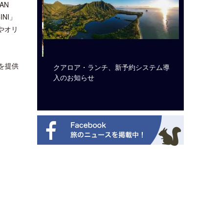
AN
NI」
やオリ
を提供
ルト・ディ
クアロア・ランチ、新予約システム導
開業50
選を紹介
入のお知らせ
アット 
新