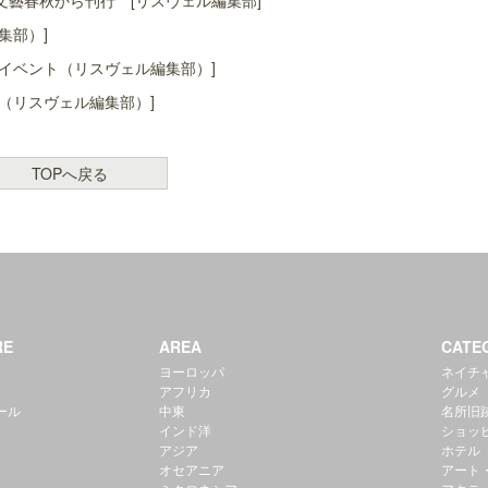
藝春秋から刊行 [リスヴェル編集部]
集部）]
イベント（リスヴェル編集部）]
（リスヴェル編集部）]
TOPへ戻る
RE
AREA
CATE
ヨーロッパ
ネイチ
アフリカ
グルメ
ール
中東
名所旧
インド洋
ショッ
アジア
ホテル
オセアニア
アート