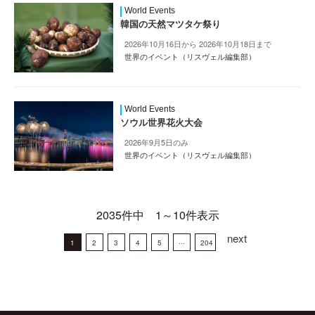
World Events
韓国の天然マツタケ祭り
2026年10月16日から 2026年10月18日まで
世界のイベント（リスヴェル編集部）
World Events
ソウル世界花火大会
2026年9月5日のみ
世界のイベント（リスヴェル編集部）
2035件中 1～10件表示
next
1
2
3
4
5
···
204