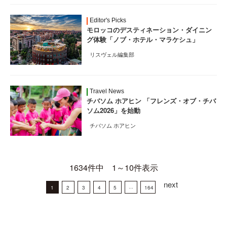
Editor's Picks
モロッコのデスティネーション・ダイニン
グ体験「ノブ・ホテル・マラケシュ」
リスヴェル編集部
Travel News
チバソム ホアヒン 「フレンズ・オブ・チバ
ソム2026」を始動
チバソム ホアヒン
1634件中 1～10件表示
next
1
2
3
4
5
···
164