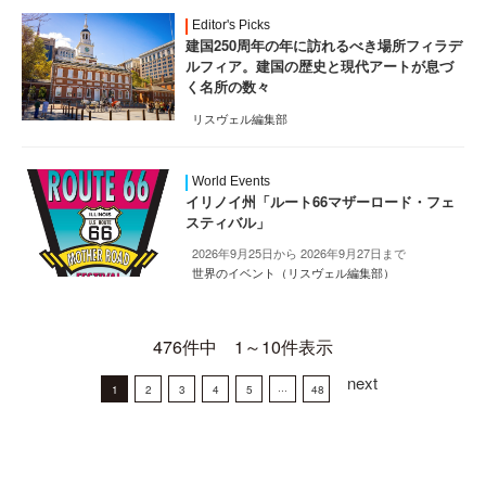
Editor's Picks
建国250周年の年に訪れるべき場所フィラデ
ルフィア。建国の歴史と現代アートが息づ
く名所の数々
リスヴェル編集部
World Events
イリノイ州「ルート66マザーロード・フェ
スティバル」
2026年9月25日から 2026年9月27日まで
世界のイベント（リスヴェル編集部）
476件中 1～10件表示
next
1
2
3
4
5
···
48