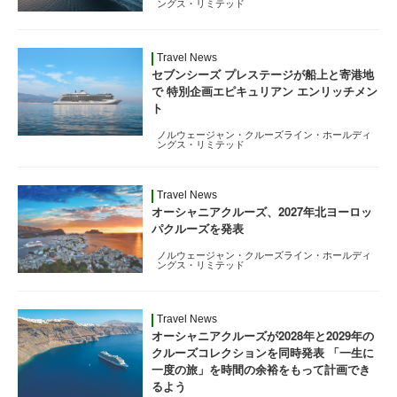
ングス・リミテッド
Travel News
セブンシーズ プレステージが船上と寄港地
で 特別企画エピキュリアン エンリッチメン
ト
ノルウェージャン・クルーズライン・ホールディ
ングス・リミテッド
Travel News
オーシャニアクルーズ、2027年北ヨーロッ
パクルーズを発表
ノルウェージャン・クルーズライン・ホールディ
ングス・リミテッド
Travel News
オーシャニアクルーズが2028年と2029年の
クルーズコレクションを同時発表 「一生に
一度の旅」を時間の余裕をもって計画でき
るよう