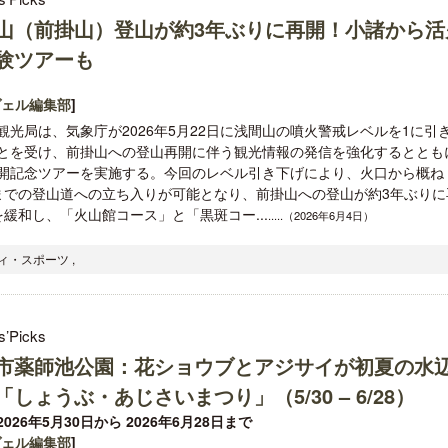
山（前掛山）登山が約3年ぶりに再開！小諸から活
験ツアーも
ヴェル編集部
]
観光局は、気象庁が2026年5月22日に浅間山の噴火警戒レベルを1に引
とを受け、前掛山への登山再開に伴う観光情報の発信を強化するととも
開記念ツアーを実施する。今回のレベル引き下げにより、火口から概ね
mまでの登山道への立ち入りが可能となり、前掛山への登山が約3年ぶりに
を緩和し、「火山館コース」と「黒斑コー...
.....（2026年6月4日）
ティ・スポーツ ,
s’Picks
市薬師池公園：花ショウブとアジサイが初夏の水
「しょうぶ・あじさいまつり」（5/30 – 6/28）
026年5月30日から 2026年6月28日まで
ヴェル編集部
]