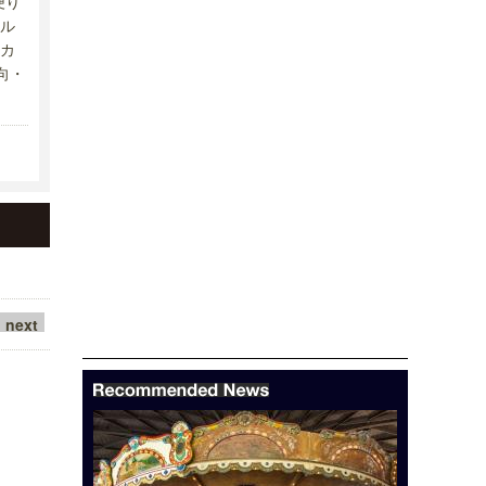
便り
ル
カ
向・
next