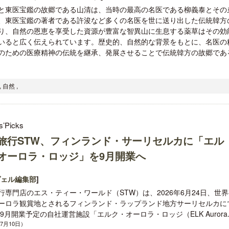
と東医宝鑑の故郷である山清は、当時の最高の名医である柳義泰とその
、東医宝鑑の著者である許浚など多くの名医を世に送り出した伝統韓方
り、自然の恩恵を享受した資源が豊富な智異山に生息する薬草はその効
いると広く伝えられています。歴史的、自然的な背景をもとに、名医の
のための医療精神の伝統を継承、発展させることで伝統韓方の故郷であ
開業50周年に合わせ「ザ ビュッフェ
クアロア・ランチ、新予約
アット ハイアット」のメニューを刷
入のお知らせ
自然 ,
新
s’Picks
旅行STW、フィンランド・サーリセルカに「エル
オーロラ・ロッジ」を9月開業へ
ヴェル編集部
]
行専門店のエス・ティー・ワールド（STW）は、2026年6月24日、世
ーロラ観賞地とされるフィンランド・ラップランド地方サーリセルカに
年9月開業予定の自社運営施設「エルク・オーロラ・ロッジ（ELK Aurora..
年7月10日）