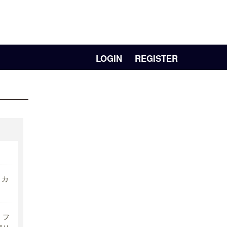
LOGIN
REGISTER
リカ
フ