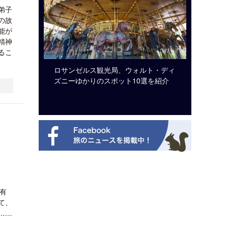
弟子
の故
能が
精神
るこ
システム導
ロサンゼルス観光局、ウォルト・ディ
開業50
ズニーゆかりのスポット10選を紹介
アット 
新
界有
て、
.
.....