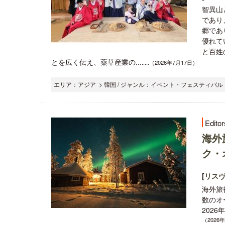
智異山
であり
郷であ
優れて
と百姓
とを広く伝え、薬草産業の...
.....（2026年7月17日）
エリア：アジア > 韓国 / ジャンル：イベント・フェスティバル , 
Editor
海外
ク・
[
リス
海外旅
数のオ
2026
（2026