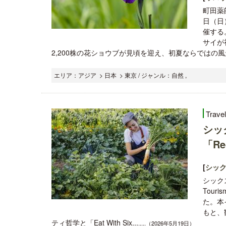
町田薬
日（日
催する
サイが
2,200株の花ショウブが見頃を迎え、初夏ならではの風
エリア：アジア > 日本 > 東京 / ジャンル：自然 ,
Trave
シッ
「Re
[
シック
シック
Tour
た。本
もと、
ティ哲学と「Eat With Six...
.....（2026年5月19日）