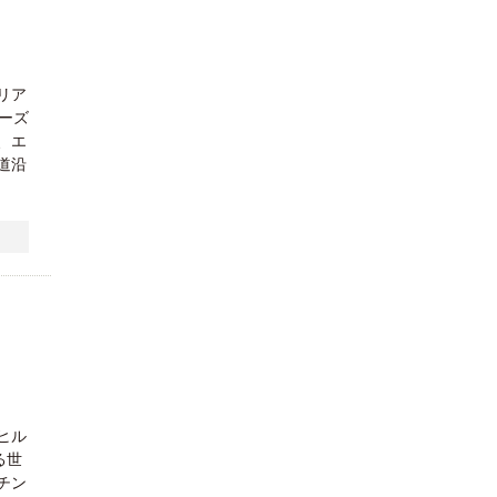
リア
ーズ
、エ
道沿
ヒル
る世
チン