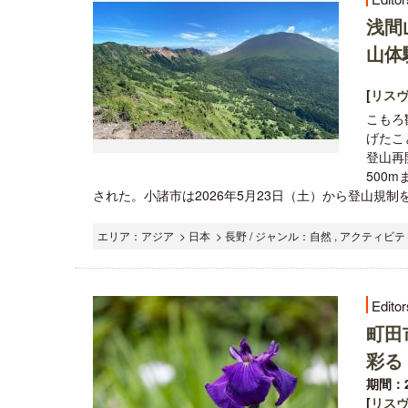
浅間
山体
[
リス
こもろ
げたこ
登山再
500
された。小諸市は2026年5月23日（土）から登山規制
エリア：アジア > 日本 > 長野 / ジャンル：自然 , アクティビ
Editor
町田
彩る
期間：2
[
リス