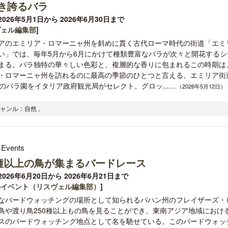
き誇るバラ
026年5月1日から 2026年6月30日まで
ヴェル編集部
]
アのエミリア・ロマーニャ州を斜めに貫く古代ローマ時代の街道「エミ
い」では、毎年5月から6月にかけて種類豊富なバラが次々と開花するシ
まる。バラ独特の華々しい色彩と、複層的な香りに包まれるこの時期は
・ロマーニャ州を訪れるのに最高の季節のひとつと言える。エミリア街
バラ園をイタリア政府観光局がセレクト。グロッ...
.....（2026年5月12日）
ジャンル：自然 ,
 Events
0種以上の鳥が集まるバードレース
026年6月20日から 2026年6月21日まで
のイベント（リスヴェル編集部）
]
なバードウォッチングの場所として知られるパハン州のフレイザーズ・
鳥や渡り鳥250種以上もの鳥を見ることができ、東南アジア地域におけ
スのバードウォッチング地点として名を馳せている。このバードウォッ