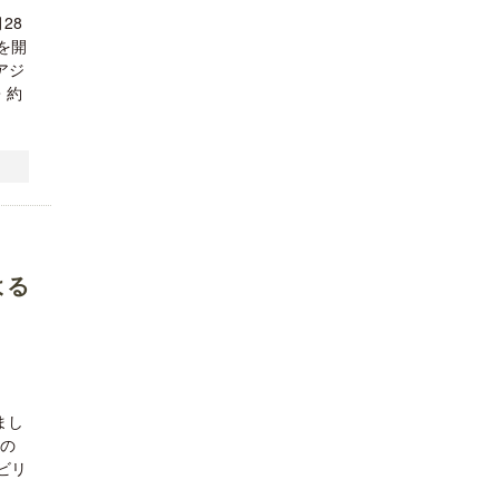
28
を開
アジ
・約
よる
まし
標の
ビリ