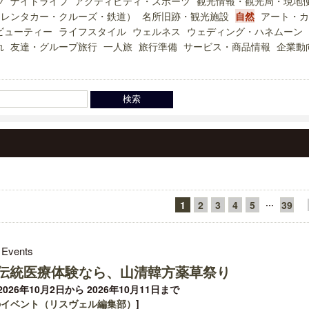
ツ
ナイトライフ
アクティビティ・スポーツ
観光情報・観光局・現地
（レンタカー・クルーズ・鉄道）
名所旧跡・観光施設
自然
アート・カ
ビューティー
ライフスタイル
ウェルネス
ウェディング・ハネムーン
れ
友達・グループ旅行
一人旅
旅行準備
サービス・商品情報
企業動
···
1
2
3
4
5
39
 Events
伝統医療体験なら、山清韓方薬草祭り
026年10月2日から 2026年10月11日まで
のイベント（リスヴェル編集部）
]