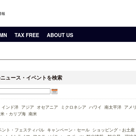
情報
UMN
TAX FREE
ABOUT US
のニュース・イベントを検索
インド洋
アジア
オセアニア
ミクロネシア
ハワイ
南太平洋
アメ
中米・カリブ海
南米
ベント・フェスティバル
キャンペーン・セール
ショッピング・お土産