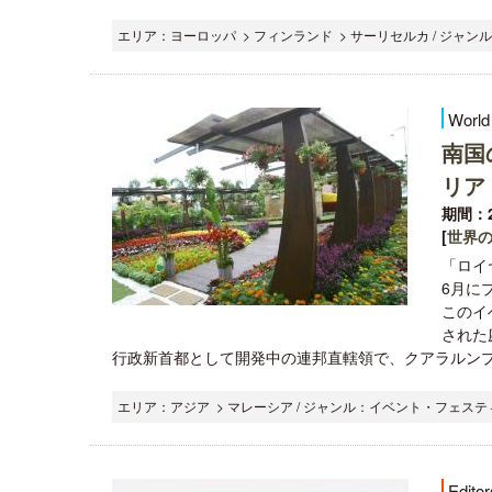
エリア：ヨーロッパ > フィンランド > サーリセルカ / ジャンル
World
南国
リア
期間：2
[
世界
「ロイ
6月に
このイ
された
行政新首都として開発中の連邦直轄領で、クアラルンプー
エリア：アジア > マレーシア / ジャンル：イベント・フェスティ
Editor