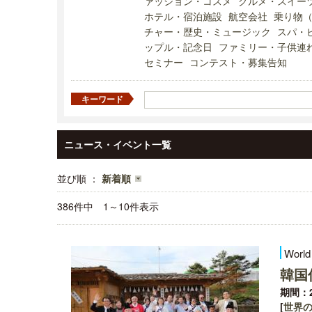
ァッション・コスメ
グルメ・スイー
ホテル・宿泊施設
航空会社
乗り物
チャー・歴史・ミュージック
スパ・
ップル・記念日
ファミリー・子供連
セミナー
コンテスト・募集告知
キーワード
ニュース・イベント一覧
並び順 ：
新着順
386件中 1～10件表示
World
韓国
期間：2
[
世界