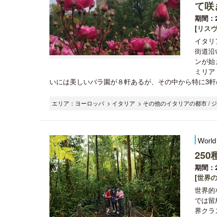
て咲
期間：2
[
リス
イタリ
街道沿
ンが始
ミリア
いには美しいバラ園が８軒あるが、その中から特に3軒の
エリア：ヨーロッパ > イタリア > その他のイタリアの都市 / 
World
25
期間：2
[
世界
世界的
では留
界クラ