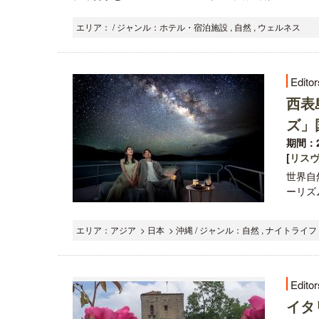
エリア： / ジャンル：ホテル・宿泊施設 , 自然 , ウェルネス
Editor
西表
ズ」
期間：2
[
リス
世界自
ーリズ
エリア：アジア > 日本 > 沖縄 / ジャンル：自然 , ナイトライフ 
Editor
イタ