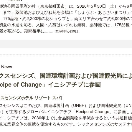
師池公園四季彩の杜（東京都町田市）は、2026年5月30日（土）から6月
）まで、薬師池およびえびね苑を会場に「しょうぶ・あじさいまつり」
。175品種・約2,200株の花ショウブと、両エリア合わせて約6,000株の
初夏の水辺を彩る。入園・入苑はいずれも無料。薬師池では、175品種
景が広がる。期間後半に...
.....（2026年5月29日）
l News
クスセンシズ、国連環境計画および国連観光局に
cipe of Change」イニシアチブに参画
スセンシズホテル リゾート スパ
]
スセンシズはこのたび、国連環境計画（UNEP）および国連観光局（UN
ism）が主導するグローバルイニシアチブ「Recipe of Change」に参画し
イニシアチブは、2030年までに食品廃棄物を半減させるという共通目
観光業界全体の連携を促進するものです。シックスセンシズのサステナ