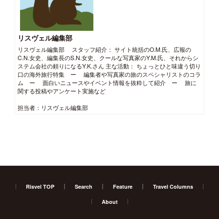
リスヴェル編集部
リスヴェル編集部 スタッフ紹介： サイト統括のO.M.氏、広報の
C.N.女史、編集長のS.N.女史、クールな写真家のY.M.氏、それからシ
ステム会社の頼りになるY.K.さん 主な活動： ちょっとひと味違う切り
口の海外旅行特集 ー 編集者や写真家の旅のスペシャリストのコラ
ム ー 面白いニュースやイベント情報を抜粋して紹介 ー 旅に
関する投稿やアンケート実施など
担当者：リスヴェル編集部
Risvel TOP
Search
Feature
Travel Columns
About