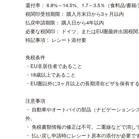
還付率： 6.8%～14.5%、1.7～3.5％（食料品/書籍/
税関印受領期限： 購入月末日から3ヶ月以内
払戻申請期限： 購入日から4年以内
必要な税関印： ドイツ、またはEU圏最終出国税
特記事項： レシート添付要
免税条件
・EU非居住者であること
・18歳以上であること
・EU圏以外に3ヶ月以上の長期滞在ビザを保有す
注意事項
・ 自動車やオートバイの部品（ナビゲーションシ
外。
・ 免税書類情報の修正は不可。二重線などで消し
・ 払い戻し申請時にレシート原本の添付が必要で