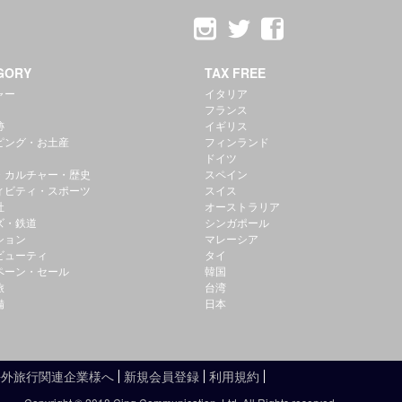
GORY
TAX FREE
ャー
イタリア
フランス
跡
イギリス
ピング・お土産
フィンランド
ドイツ
・カルチャー・歴史
スペイン
ィビティ・スポーツ
スイス
社
オーストラリア
ズ・鉄道
シンガポール
ション
マレーシア
ビューティ
タイ
ペーン・セール
韓国
旅
台湾
備
日本
海外旅行関連企業様へ
新規会員登録
利用規約