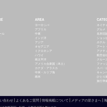
RE
AREA
CATE
ヨーロッパ
ネイチ
アフリカ
グルメ
ール
中東
名所旧
インド洋
ショッ
アジア
ホテル
オセアニア
アート
ミクロネシア
アクテ
ハワイ
航空会
南太平洋
クルー
アメリカ合衆国（本土）
ファッ
カナダ・アラスカ
スパ・
中米・カリブ海
キャン
南米
ひとり
旅行準
い合わせ
よくあるご質問
情報掲載について
メディアの皆さまへ