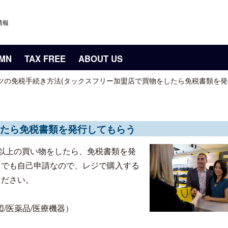
情報
UMN
TAX FREE
ABOUT US
ツの免税手続き方法(タックスフリー加盟店で買物をしたら免税書類を発
たら免税書類を発行してもらう
以上の買い物をしたら、免税書類を発
までも自己申請なので、レジで購入する
ください。
地図/医薬品/医療機器）