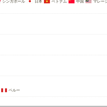
シンガポール
日本
ベトナム
中国
マレー
ペルー