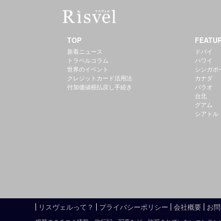
TOP
FEATU
新着ニュース
ドバイ
トラベルコラム
ハワイ
世界のイベント
シンガポ
クレジットカード活用法
カナダ
付加価値税払戻し手続き
パラオ
台北
グアム
シアトル
リスヴェルって？
プライバシーポリシー
会社概要
お問