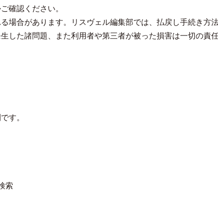
かご確認ください。
れる場合があります。リスヴェル編集部では、払戻し手続き方
発生した諸問題、また利用者や第三者が被った損害は一切の責
クアロア・ランチ、新予約システム導
ロサンゼルス観光局、ウォ
入のお知らせ
ズニーゆかりのスポット10
利です。
検索