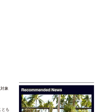
税対象
ことも