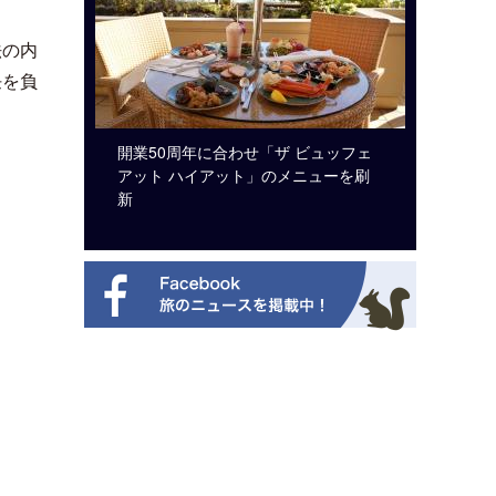
法の内
任を負
ルト・ディ
開業50周年に合わせ「ザ ビュッフェ
クアロア
選を紹介
アット ハイアット」のメニューを刷
入のお知
新