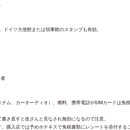
）
関。ドイツ大使館または領事館のスタンプも有効。
る者
ステム、カーオーディオ）、燃料、携帯電話やSIMカードは免
て書き直すと改ざんと見なされ無効になるので注意。
す。購入店では予めホチキスで免税書類にレシートを添付する