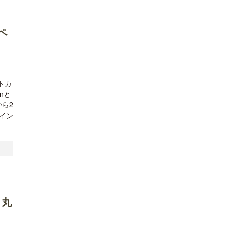
ペ
トカ
nと
から2
イン
 丸