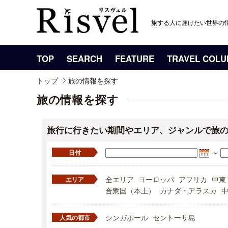
旅する人に届けたい世界の
TOP
SEARCH
FEATURE
TRAVEL COL
トップ
旅の情報を探す
旅の情報を探す
旅行に行きたい期間やエリア、ジャンルで旅
～
日付
全エリア
ヨーロッパ
アフリカ
中東
エリア
合衆国（本土）
カナダ・アラスカ
シンガポール
セントーサ島
人気の都市