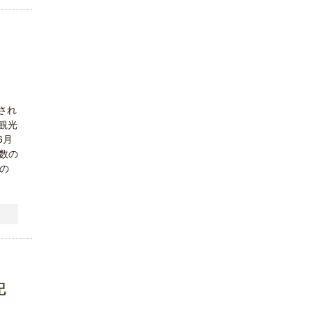
され
観光
6月
数の
の
記