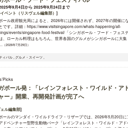
025年9月4日から 2025年9月24日まで
のイベント（リスヴェル編集部）
]
ポール政府観光局によると、2026年には開催されず、2027年の開催に
す。詳細：https://www.visitsingapore.com/whats-happening/all-
nings/events/singapore-food-festival/「シンガポール・フード・フェス
は、ローカル料理はもちろん、世界各国のグルメがシンガポールに大集
開業50周年に合わせ「ザ ビュッフェ
ロサンゼルス観光局、ウォ
.....（2026年7月29日）
アット ハイアット」のメニューを刷
ズニーゆかりのスポット10
新
ィバル , グルメ・スイーツ ,
s’Picks
ガポール発：「レインフォレスト・ワイルド・ア
ャー」開業、再開発計画が完了へ
ヴェル編集部
]
ポールのマンダイ・ワイルドライフ・リザーブでは、2026年5月20日に
アドベンチャー型野生動物パーク「レインフォレスト・ワイルド・アド