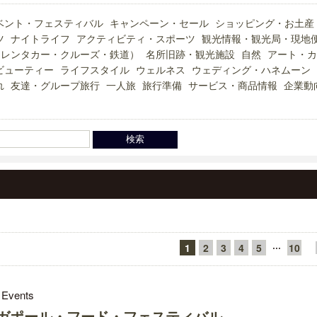
ベント・フェスティバル
キャンペーン・セール
ショッピング・お土産
ツ
ナイトライフ
アクティビティ・スポーツ
観光情報・観光局・現地
（レンタカー・クルーズ・鉄道）
名所旧跡・観光施設
自然
アート・カ
ビューティー
ライフスタイル
ウェルネス
ウェディング・ハネムーン
れ
友達・グループ旅行
一人旅
旅行準備
サービス・商品情報
企業動
···
1
2
3
4
5
10
 Events
ガポール・フード・フェスティバル