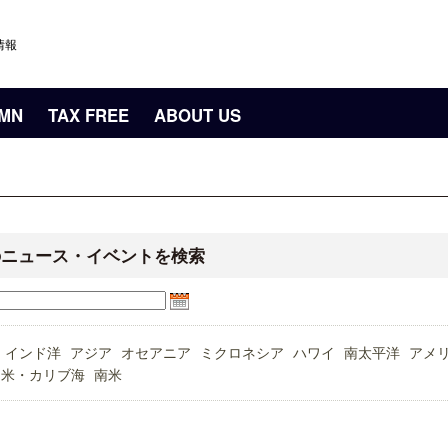
情報
UMN
TAX FREE
ABOUT US
のニュース・イベントを検索
インド洋
アジア
オセアニア
ミクロネシア
ハワイ
南太平洋
アメ
中米・カリブ海
南米