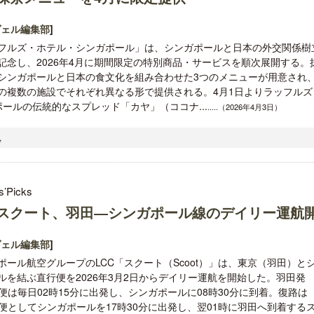
ヴェル編集部
]
フルズ・ホテル・シンガポール」は、シンガポールと日本の外交関係樹立
記念し、2026年4月に期間限定の特別商品・サービスを順次展開する。
シンガポールと日本の食文化を組み合わせた3つのメニューが用意され
の複数の施設でそれぞれ異なる形で提供される。4月1日よりラッフルズ
ールの伝統的なスプレッド「カヤ」（ココナ...
.....（2026年4月3日）
,
s’Picks
Cスクート、羽田―シンガポール線のデイリー運航
ヴェル編集部
]
ポール航空グループのLCC「スクート（Scoot）」は、東京（羽田）と
ルを結ぶ直行便を2026年3月2日からデイリー運航を開始した。羽田発
83便は毎日02時15分に出発し、シンガポールに08時30分に到着。復路は
82便としてシンガポールを17時30分に出発し、翌01時に羽田へ到着する