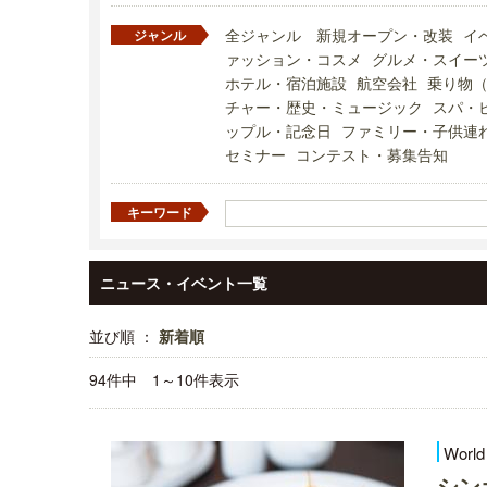
全ジャンル
新規オープン・改装
イ
ジャンル
ァッション・コスメ
グルメ・スイー
ホテル・宿泊施設
航空会社
乗り物
チャー・歴史・ミュージック
スパ・
ップル・記念日
ファミリー・子供連
セミナー
コンテスト・募集告知
キーワード
ニュース・イベント一覧
並び順 ：
新着順
94件中 1～10件表示
World
シン