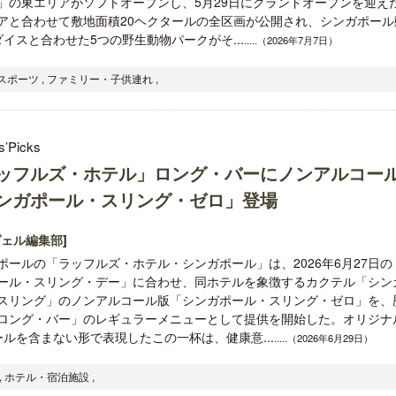
」の東エリアがソフトオープンし、5月29日にグランドオープンを迎え
アと合わせて敷地面積20ヘクタールの全区画が公開され、シンガポール
スと合わせた5つの野生動物パークがそ...
.....（2026年7月7日）
ポーツ , ファミリー・子供連れ ,
s’Picks
ッフルズ・ホテル」ロング・バーにノンアルコー
ンガポール・スリング・ゼロ」登場
ヴェル編集部
]
ポールの「ラッフルズ・ホテル・シンガポール」は、2026年6月27日の
ール・スリング・デー」に合わせ、同ホテルを象徴するカクテル「シン
スリング」のノンアルコール版「シンガポール・スリング・ゼロ」を、
ロング・バー」のレギュラーメニューとして提供を開始した。オリジナ
ルを含まない形で表現したこの一杯は、健康意...
.....（2026年6月29日）
 ホテル・宿泊施設 ,