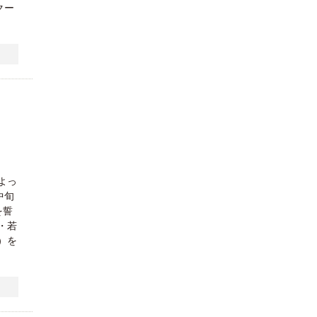
クー
よっ
中旬
を誓
・若
）を