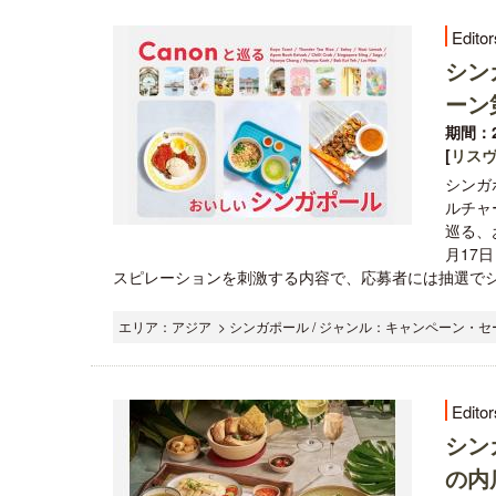
Editor
シン
ーン
期間：2
[
リス
シンガ
ルチャ
巡る、
月17
スピレーションを刺激する内容で、応募者には抽選でシン
エリア：アジア > シンガポール / ジャンル：キャンペーン・セー
Editor
シン
の内