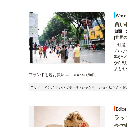
World
買い
期間：2
[
世界
ご注意
ていま
客がシ
から8
店もセ
ブランドを超お買い...
.....（2026年4月8日）
エリア：アジア > シンガポール / ジャンル：ショッピング・お土
Editor
ラッ
念で