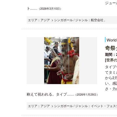
ジュー
ト...
.....（2026年3月10日）
エリア：アジア > シンガポール / ジャンル：航空会社 ,
World
奇祭
期間：2
[
世界
タイプ
てタミ
から2
い、感
さ・力
称えて祝われる。タイプ...
.....（2026年1月29日）
エリア：アジア > シンガポール / ジャンル：イベント・フェス