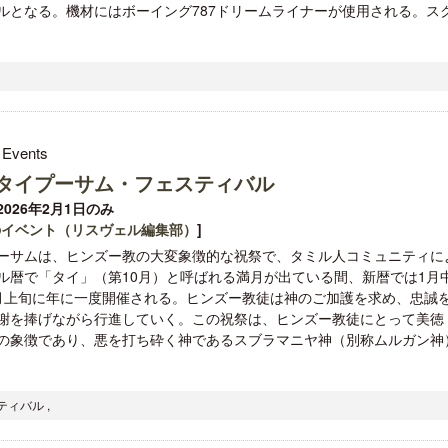
ルとなる。機材にはボーイング787ドリームライナーが使用される。ス
 Events
タイプーサム・フェスティバル
026年2月1日のみ
のイベント（リスヴェル編集部）
]
ーサムは、ヒンズー教の大変象徴的な祝祭で、タミル人コミュニティに
ル暦で「タイ」（第10月）と呼ばれる満月が出ている間、新暦では1月
月上旬に年に一度開催される。ヒンズー教徒は神のご加護を求め、忠誠
謝を捧げながら行進していく。この祝祭は、ヒンズー教徒にとって美徳
の象徴であり、悪を打ち砕く神であるスブラマニヤ神（別称ムルガン神
ティバル ,