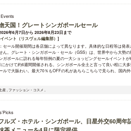
 Events
物天国！グレートシンガポールセール
026年6月7日から 2026年8月23日まで
のイベント（リスヴェル編集部）
]
：セール開催期間は各店舗によって異なります。具体的な日程等は発表
せん。グレート・シンガポール・セール（GSS）は、世界中から大勢の
ンガポールに訪れる毎年恒例の夏の一大ショッピングセールイベントが
月にかけて約6週間開催される。シンガポール全土と言って良い程に大多
ールで大賑わい。最大70％もOFFの札があちらこちらで見られ、国内外
産 , ファッション・コスメ ,
s’Picks
フルズ・ホテル・シンガポール、日星外交60周年
抹茶メニューを4月に限定提供