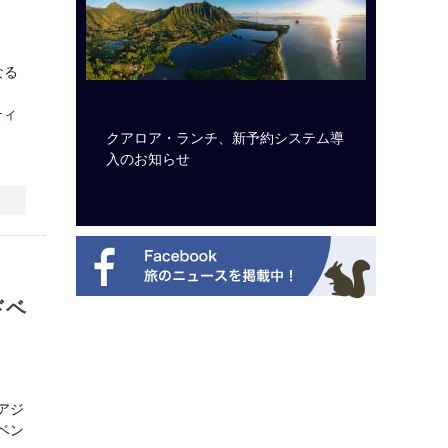
なる
ティ
ルト・ディ
クアロア・ランチ、新予約システム導
開業50
選を紹介
入のお知らせ
アット 
新
ドベ
アジ
ベン