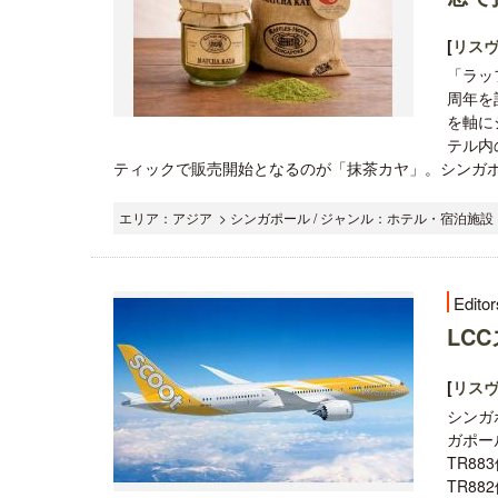
[
リス
「ラッ
周年を
を軸に
テル内
ティックで販売開始となるのが「抹茶カヤ」。シンガポ
エリア：アジア > シンガポール / ジャンル：ホテル・宿泊施設 
Editor
LC
[
リス
シンガ
ガポー
TR8
TR8