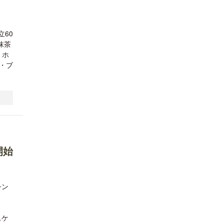
60
抹茶
、ホ
・ブ
開始
シン
スケ