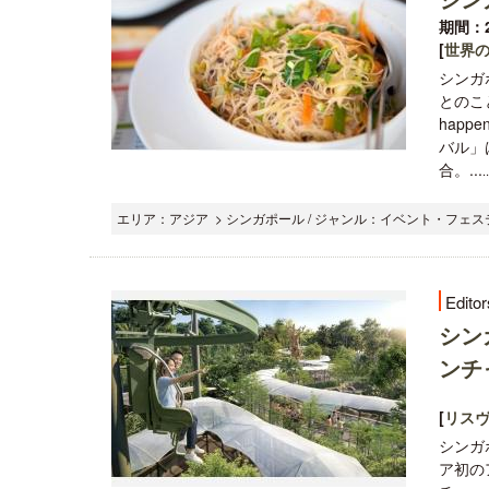
期間：2
[
世界
シンガ
とのことで
happe
バル」
合。...
エリア：アジア > シンガポール / ジャンル：イベント・フェステ
Editor
シン
ンチ
[
リス
シンガ
ア初の