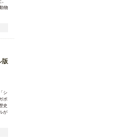
た。
動物
ル版
「シ
ガポ
歴史
ルが