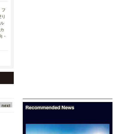
フ
便り
ル
カ
向・
next