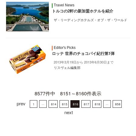
Travel News
トルコの2軒の新加盟ホテルを紹介
ザ・リーディングホテルズ・オブ・ザ・ワールド
Editor's Picks
ロッテ 世界のチョコパイ紀行第1弾
2013年3月19日から 2013年6月30日まで
リスヴェル編集部
8577件中 8151～8160件表示
prev
1
···
814
815
816
817
818
···
858
next