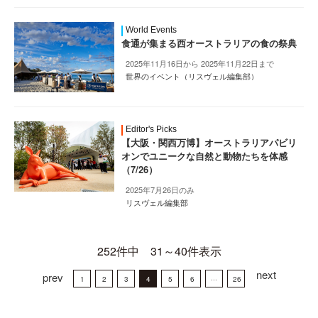
World Events
食通が集まる西オーストラリアの食の祭典
2025年11月16日から 2025年11月22日まで
世界のイベント（リスヴェル編集部）
Editor's Picks
【大阪・関西万博】オーストラリアパビリ
オンでユニークな自然と動物たちを体感
（7/26）
2025年7月26日のみ
リスヴェル編集部
252件中 31～40件表示
next
prev
1
2
3
4
5
6
···
26