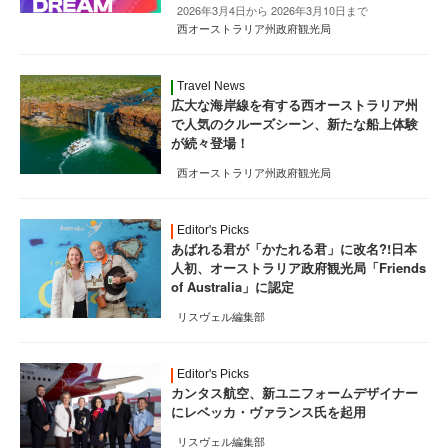
2026年3月4日から 2026年3月10日まで
西オーストラリア州政府観光局
Travel News
広大な海岸線を有する西オーストラリア州
で人気のクルーズシーン、新たな船上体験
が続々登場！
西オーストラリア州政府観光局
Editor's Picks
あばれる君が「かたれる君」に改名?!日本
人初、オーストラリア政府観光局「Friends
of Australia」に認定
リスヴェル編集部
Editor's Picks
カンタス航空、新ユニフォームデザイナー
にレベッカ・ヴァランス氏を起用
リスヴェル編集部