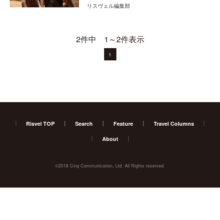
リスヴェル編集部
2件中 1～2件表示
1
Risvel TOP
Search
Feature
Travel Columns
About
©2018 Cinq Communication, Ltd. All Rights reserved.