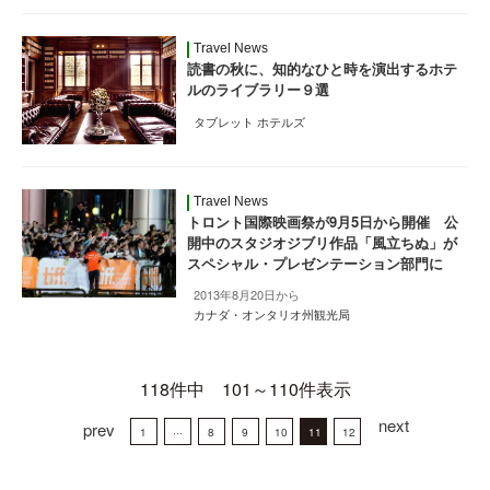
Travel News
読書の秋に、知的なひと時を演出するホテ
ルのライブラリー９選
タブレット ホテルズ
Travel News
トロント国際映画祭が9月5日から開催 公
開中のスタジオジブリ作品「風立ちぬ」が
スペシャル・プレゼンテーション部門に
2013年8月20日から
カナダ・オンタリオ州観光局
118件中 101～110件表示
next
prev
1
···
8
9
10
11
12