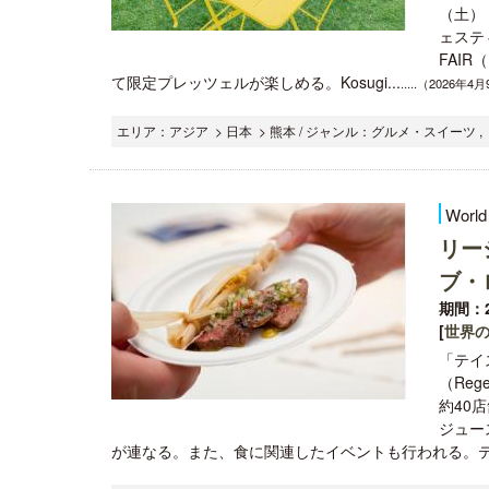
（土）・
ェステ
FAI
て限定プレッツェルが楽しめる。Kosugi...
.....（2026年4
エリア：アジア > 日本 > 熊本 / ジャンル：グルメ・スイーツ ,
World
リー
ブ・
期間：2
[
世界
「テイ
（Re
約40
ジュー
が連なる。また、食に関連したイベントも行われる。テイス