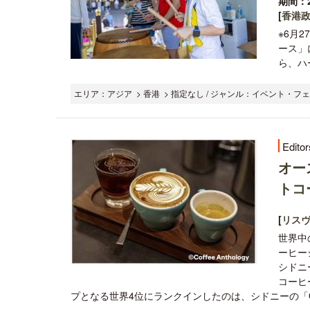
期間：2
[
香港
※6月
ース」
ら、ハ
エリア：アジア > 香港 > 指定なし / ジャンル：イベント・フ
Editor
オー
トコ
[
リス
世界中
ーヒー
シドニ
コーヒ
プとなる世界4位にランクインしたのは、シドニーの「Only C