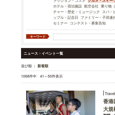
ァッション・コスメ
グルメ・スイー
ホテル・宿泊施設
航空会社
乗り物
チャー・歴史・ミュージック
スパ・
ップル・記念日
ファミリー・子供連
セミナー
コンテスト・募集告知
キーワード
ニュース・イベント一覧
並び順 ：
新着順
1068件中 41～50件表示
Trave
香港
大規