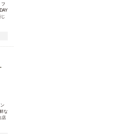
 フ
DAY
通じ
オ
ラン
鮮な
出店