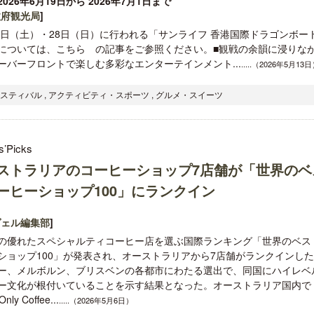
026年6月19日から 2026年7月1日まで
政府観光局
]
27日（土）・28日（日）に行われる「サンライフ 香港国際ドラゴンボー
については、こちら の記事をご参照ください。■観戦の余韻に浸りな
ーバーフロントで楽しむ多彩なエンターテインメント...
.....（2026年5月13
ェスティバル , アクティビティ・スポーツ , グルメ・スイーツ
ロサンゼルス観光局、ウォルト・ディ
開業50周年に合わせ「ザ 
ズニーゆかりのスポット10選を紹介
アット ハイアット」のメ
新
s’Picks
ストラリアのコーヒーショップ7店舗が「世界のベ
ーヒーショップ100」にランクイン
ヴェル編集部
]
の優れたスペシャルティコーヒー店を選ぶ国際ランキング「世界のベス
ショップ100」が発表され、オーストラリアから7店舗がランクインし
ー、メルボルン、ブリスベンの各都市にわたる選出で、同国にハイレベ
ー文化が根付いていることを示す結果となった。オーストラリア国内で
offee...
.....（2026年5月6日）