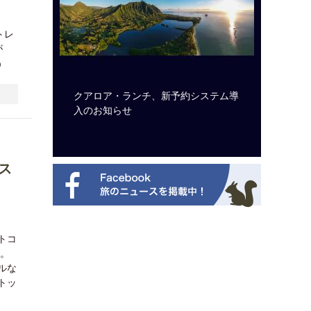
トレ
が
日）
ビュッフェ
クアロア・ランチ、新予約システム導
ロサンゼ
ニューを刷
入のお知らせ
ズニーゆ
ス
トコ
た。
ルな
トッ