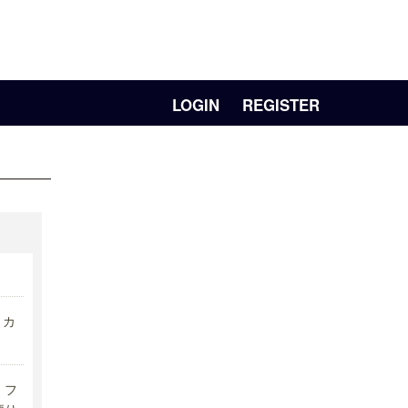
LOGIN
REGISTER
リカ
フ