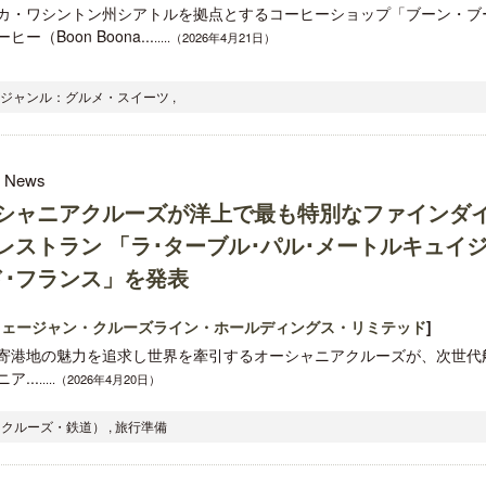
カ・ワシントン州シアトルを拠点とするコーヒーショップ「ブーン・ブ
ヒー（Boon Boona...
.....（2026年4月21日）
 ジャンル：グルメ・スイーツ ,
l News
シャニアクルーズが洋上で最も特別なファインダ
レストラン 「ラ･ターブル･パル･メートルキュイ
ド･フランス」を発表
ウェージャン・クルーズライン・ホールディングス・リミテッド
]
寄港地の魅力を追求し世界を牽引するオーシャニアクルーズが、次世代
ア...
.....（2026年4月20日）
クルーズ・鉄道） , 旅行準備