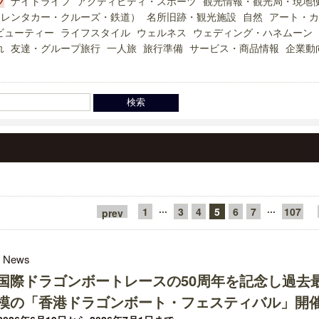
ツ
ナイトライフ
アクティビティ・スポーツ
観光情報・観光局・現地
（レンタカー・クルーズ・鉄道）
名所旧跡・観光施設
自然
アート・カ
ビューティー
ライフスタイル
ウェルネス
ウェディング・ハネムーン
れ
友達・グループ旅行
一人旅
旅行準備
サービス・商品情報
企業動
···
···
1
3
4
5
6
7
107
prev
l News
国際ドラゴンボートレースの50周年を記念し過去
模の「香港ドラゴンボート・フェスティバル」開