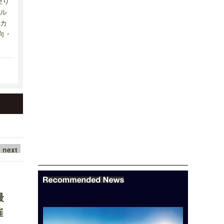
便り
ル
カ
向・
next
最
催