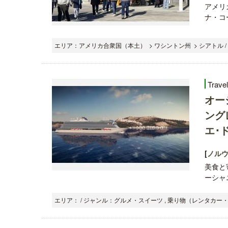
アメリ
ナ・コー
エリア：アメリカ合衆国（本土） > ワシントン州 > シアトル /
Trave
オー
ング
エ･
[
ノル
美食と
ーシャニ
エリア： / ジャンル：グルメ・スイーツ , 乗り物（レンタカー・