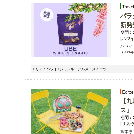
Trave
パラ
新発
期間：2
[
ハワ
ハワイ
（2026
エリア：ハワイ / ジャンル：グルメ・スイーツ ,
Editor
【九
ス」
期間：2
[
リス
熊本県阿