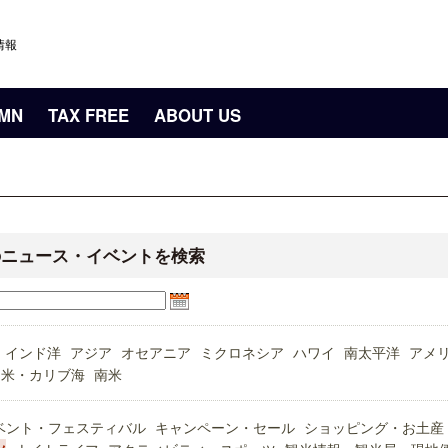
情報
UMN
TAX FREE
ABOUT US
のニュース・イベントを検索
インド洋
アジア
オセアニア
ミクロネシア
ハワイ
南太平洋
アメ
中米・カリブ海
南米
ベント・フェスティバル
キャンペーン・セール
ショッピング・お土産