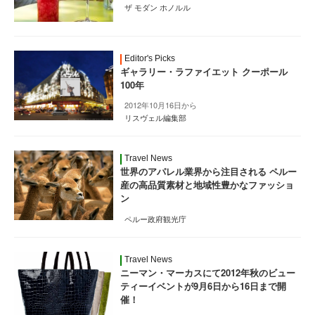
ザ モダン ホノルル
Editor's Picks
ギャラリー・ラファイエット クーポール
100年
2012年10月16日から
リスヴェル編集部
Travel News
世界のアパレル業界から注目される ペルー
産の高品質素材と地域性豊かなファッショ
ン
ペルー政府観光庁
Travel News
ニーマン・マーカスにて2012年秋のビュー
ティーイベントが9月6日から16日まで開
催！