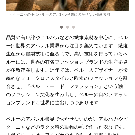
ビクーニャの毛はペルーのアパレル産業に欠かせない高級素材
品質の高い綿やアルパカなどの繊維素材を中心に、ペル
ーは世界のアパレル業界から注目を集めています。繊維
生産から縫製技術に至るまで、高い技術を持っているペ
ルーには、世界の有名ファッションブランドの生産拠点
が多数存在します。近年では、ペルー人デザイナーが伝
統的なフォークロアスタイルと欧米のファッションを融
合させ、『ペルー・モード・ファッション』という独自
のファッション文化を生み出し、ペルー独自のファッシ
ョンブランドも世界に進出しつつあります。
ペルーのアパレル業界で欠かせないのが、アルパカやビ
クーニャなどのラクダ科の動物の毛で作った衣服です。
古代ペルー人は、アルパカの毛で作った衣服を“神の