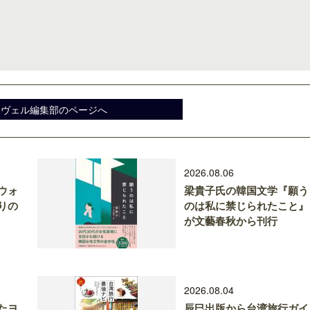
ロサンゼルス観光局、ウォルト・ディ
クアロア・ランチ、新予約
スヴェル編集部のページへ
ズニーゆかりのスポット10選を紹介
入のお知らせ
2026.08.06
ウォ
梁貴子氏の韓国文学『願う
りの
のは私に禁じられたこと』
が文藝春秋から刊行
2026.08.04
たヨ
辰巳出版から台湾旅行ガイ