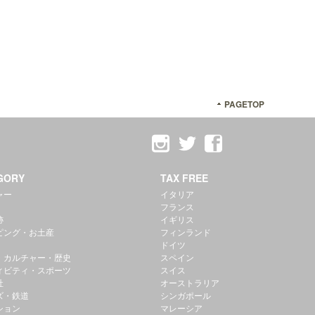
PAGETOP
GORY
TAX FREE
ャー
イタリア
フランス
跡
イギリス
ピング・お土産
フィンランド
ドイツ
・カルチャー・歴史
スペイン
ィビティ・スポーツ
スイス
社
オーストラリア
ズ・鉄道
シンガポール
ション
マレーシア