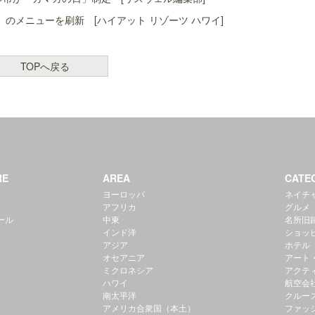
」のメニューを刷新 [ハイアット リゾーツ ハワイ]
TOPへ戻る
RE
AREA
CATE
ヨーロッパ
ネイチ
アフリカ
グルメ
ール
中東
名所旧
インド洋
ショッ
アジア
ホテル
オセアニア
アート
ミクロネシア
アクテ
ハワイ
航空会
南太平洋
クルー
アメリカ合衆国（本土）
ファッ