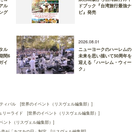
アル
ドブック『台湾旅行最強ナ
ング
ビ』発売
2026.08.01
タル
ニューヨークのハーレムの
期間6
未来を思い描いて50周年を
ガイ
迎える「ハーレム・ウィー
ク」
ティバル [世界のイベント（リスヴェル編集部）]
リーライド [世界のイベント（リスヴェル編集部）]
ベント（リスヴェル編集部）]
ル市が「カマカの日」制定 [リスヴェル編集部]