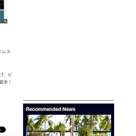
ドレス
げ、ビ
是非！