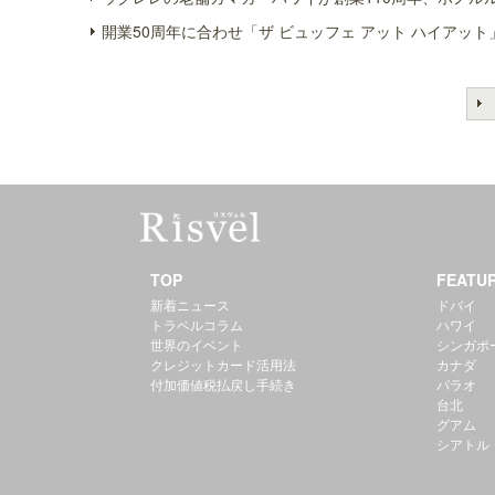
開業50周年に合わせ「ザ ビュッフェ アット ハイアット
TOP
FEATU
新着ニュース
ドバイ
トラベルコラム
ハワイ
世界のイベント
シンガポ
クレジットカード活用法
カナダ
付加価値税払戻し手続き
パラオ
台北
グアム
シアトル