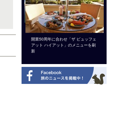
システム導
開業50周年に合わせ「ザ ビュッフェ
ロサンゼ
アット ハイアット」のメニューを刷
ズニーゆ
新