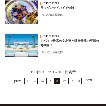
Editor's Picks
ラマダンをドバイで体験！
リスヴェル編集部
Editor's Picks
ドバイで最高の女友達と独身最後の至福の
時間を！
リスヴェル編集部
190件中 151～160件表示
next
prev
1
···
14
15
16
17
18
19