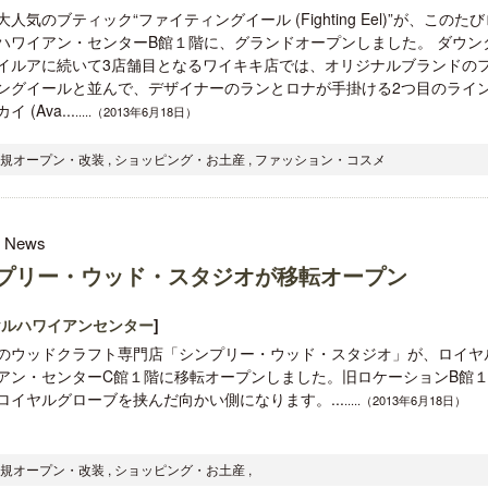
人気のブティック“ファイティングイール (Fighting Eel)”が、このた
ハワイアン・センターB館１階に、グランドオープンしました。 ダウン
イルアに続いて3店舗目となるワイキキ店では、オリジナルブランドの
ングイールと並んで、デザイナーのランとロナが手掛ける2つ目のライン
 (Ava...
.....（2013年6月18日）
開業50周年に合わせ「ザ ビュッフェ
ロサンゼルス観光局、ウォ
新規オープン・改装 , ショッピング・お土産 , ファッション・コスメ
アット ハイアット」のメニューを刷
ズニーゆかりのスポット10
新
l News
プリー・ウッド・スタジオが移転オープン
ヤルハワイアンセンター
]
のウッドクラフト専門店「シンプリー・ウッド・スタジオ」が、ロイヤ
アン・センターC館１階に移転オープンしました。旧ロケーションB館
ロイヤルグローブを挟んだ向かい側になります。...
.....（2013年6月18日）
新規オープン・改装 , ショッピング・お土産 ,