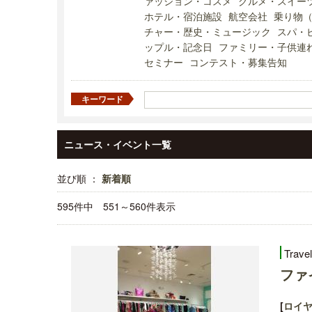
ァッション・コスメ
グルメ・スイー
ホテル・宿泊施設
航空会社
乗り物
チャー・歴史・ミュージック
スパ・
ップル・記念日
ファミリー・子供連
セミナー
コンテスト・募集告知
キーワード
ニュース・イベント一覧
並び順 ：
新着順
595件中 551～560件表示
Trave
ファ
[
ロイ