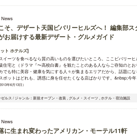
l News
こそ、デザート天国ビバリーヒルズへ！ 編集部ス
がお届けする最新デザート・グルメガイド
ット ホテルズ
]
スイーツを食べるなら質の高いものを選びたいところ。ここビバリーヒ
級住宅と（ドラマ『〜高校白書』を観たことのある人ならご存知のとお
カでも特に美容・健康を気にする人々が集まるエリアだから、話題にな
スポットはどれも、誘惑に身を任せたくなる店ばかりです。&nbsp;今年
.（2013年6月13日）
ゼルス / ジャンル：新規オープン・改装 , グルメ・スイーツ , ホテル・宿泊施設
l News
落に生まれ変わったアメリカン・モーテル11軒