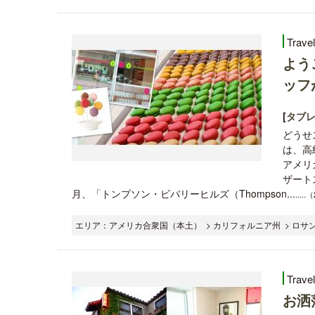
Trave
よう
ッフ
[
タブレ
どうせ
は、高
アメリ
ザート
月、「トンプソン・ビバリーヒルズ（Thompson...
....
エリア：アメリカ合衆国（本土） > カリフォルニア州 > ロサン
Trave
お洒