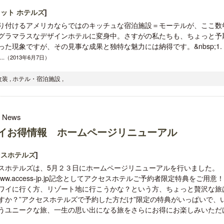
ット ホテルズ
]
り付けるアメリカならではのキッチュな宿泊施設＝モーテルが、ここ数
グラマラスなデザインホテルに変身中。さすがの私たちも、ちょっと予
った現象ですが、その見事な成果と独特な魅力には納得です。&nbsp;1.
.....（2013年6月7日）
 , ホテル・宿泊施設 ,
l News
イお得情報 ホームページリニューアル
セスホテルズ
]
スホテルズは、5月２３日にホームページリニューアルを行いました。
://www.access-jp.jp記念としてアクセスホテルご予約者限定特典をご用意
ワイに行く方、リゾート地に行こうかな？という方、ちょっと贅沢な旅
すか？”アクセスホテルズで予約した方だけ”限定の特典がいっぱいで、
うユニークな旅、一生の思い出になる旅をさらにお得にお楽しみいただ