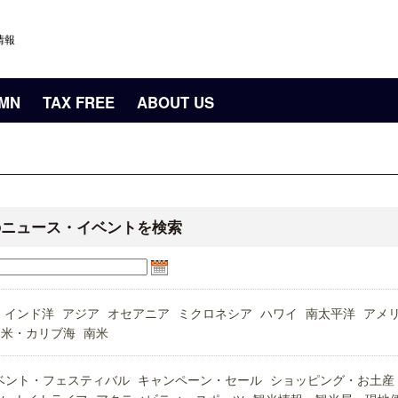
情報
UMN
TAX FREE
ABOUT US
のニュース・イベントを検索
インド洋
アジア
オセアニア
ミクロネシア
ハワイ
南太平洋
アメ
中米・カリブ海
南米
ベント・フェスティバル
キャンペーン・セール
ショッピング・お土産