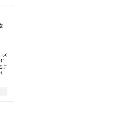
タ
ルズ
り）
るデ
１