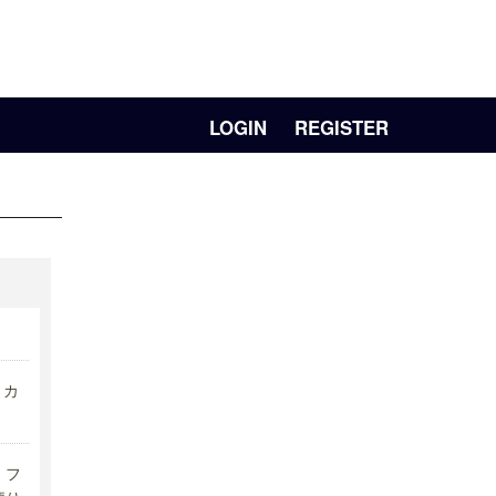
LOGIN
REGISTER
リカ
フ