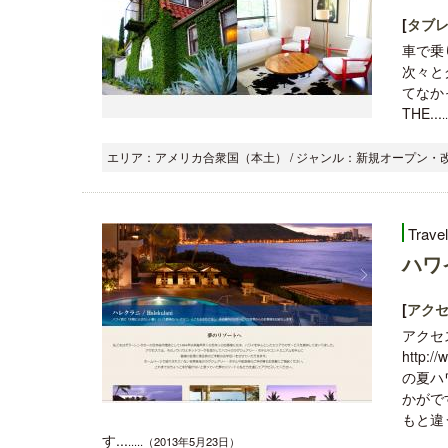
[
タブレ
車で乗
次々と
てなか
THE...
エリア：アメリカ合衆国（本土） / ジャンル：新規オープン・改装
Trave
ハワ
[
アク
アクセ
http
の夏ハ
かがで
もと違
す...
.....（2013年5月23日）