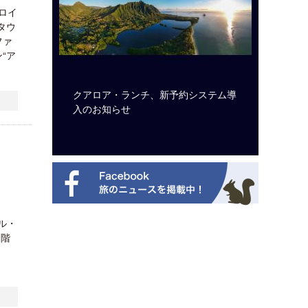
びロイ
タウ
ファ
“ア
ルト・ディ
クアロア・ランチ、新予約システム導
開業50
選を紹介
入のお知らせ
アット 
新
ル・
１階