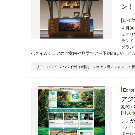
ン！
[
ロイ
４月3
ェアリ
ランド
グラン
へタイムシェアのご案内や見学ツアー予約のほか、ヒル
エリア：ハワイ > ハワイ州（米国） > オアフ島 / ジャンル：
Editor
アジ
期間：2
[
リス
シンガ
ドパー
ポール