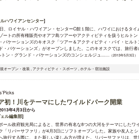
ヤルハワイアンセンター
]
0日、ロイヤル・ハワイアン・センターC館１階に、ハワイにおけるタイ
ゾートの所有権販売やオアフ島ツアーやアクティビティを扱うヒルトン
・バケーションズのキオスク「ツアー＆アクティビティ・バイ・ヒルト
ド・バケーションズ」がオープンしました。このキオスクでは、旅行者
トン・グランド・バケーションズのコンシェルジュ...
.....（2013年5月3日）
新規オープン・改装 , アクティビティ・スポーツ , ホテル・宿泊施設
s’Picks
ア初！川をテーマにしたワイルドパーク開業
013年4月3日から
ヴェル編集部
]
ポール政府観光局によると、世界の有名な8つの大河をテーマにしたワ
ク「リバーサファリ」が4月3日にソフトオープンした。家族や友人とシ
へ旅行する際に、また新しい楽しみ方が増えた。リバーサファリは、世