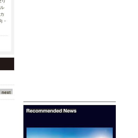
便り
ル
カ
向・
next