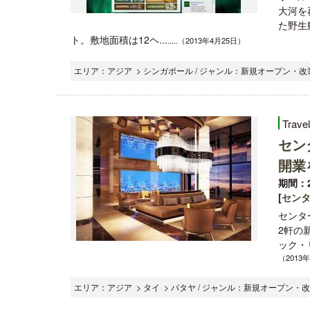
大河を
た野生
ト。敷地面積は12ヘ...
.....（2013年4月25日）
エリア：アジア > シンガポール / ジャンル：新規オープン・改装
Trave
セン
開業
期間：2
[
セン
センタ
2軒の
ック・リゾ
（2013
エリア：アジア > タイ > パタヤ / ジャンル：新規オープン・改装