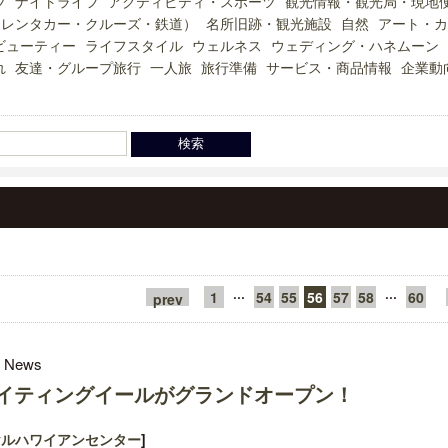
ツ
ナイトライフ
アクティビティ・スポーツ
観光情報・観光局・現地
（レンタカー・クルーズ・鉄道）
名所旧跡・観光施設
自然
アート・カ
ビューティー
ライフスタイル
ウェルネス
ウェディング・ハネムーン
れ
友達・グループ旅行
一人旅
旅行準備
サービス・商品情報
企業動
···
···
1
54
55
56
57
58
60
prev
l News
イティングイールがグランドオープン！
ヤルハワイアンセンター
]