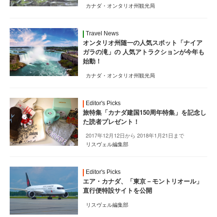
カナダ・オンタリオ州観光局
Travel News
オンタリオ州随一の人気スポット「ナイア
ガラの滝」の 人気アトラクションが今年も
始動！
カナダ・オンタリオ州観光局
Editor's Picks
旅特集「カナダ建国150周年特集」を記念し
た読者プレゼント！
2017年12月12日から 2018年1月21日まで
リスヴェル編集部
Editor's Picks
エア・カナダ、「東京－モントリオール」
直行便特設サイトを公開
リスヴェル編集部