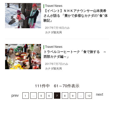
Travel News
【イベント】ＮＨＫアナウンサー山本美希
さんが語る 「豊かで多様なカナダの“食”体
験記」
2017年7月16日のみ
カナダ観光局
Travel News
トラベルコーヒートーク「食で旅する ～
西部カナダ編～」
2017年7月7日のみ
カナダ観光局
111件中 61～70件表示
next
prev
1
···
5
6
7
8
9
···
12