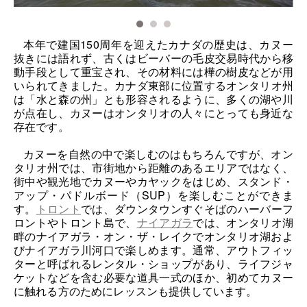
本年で建国
150
周年を迎えたカナダの歴史は、カヌー
抜きには語れず、古くはビーバーの毛皮交易時代から移
動手段として重宝され、その材料には樺の樹皮などが用
いられてきました。カナダ東部に位置するオンタリオ州
は「水と森の州」とも形容されるように、多くの湖や川
が点在し、カヌーはオンタリオの人々にとっても身近な
存在です。
カヌーを自然の中で楽しむのはもちろんですが、オン
タリオ州では、市街地から距離のあるエリアではなく、
街中や観光地でカヌーやカヤックをはじめ、スタンド・
アップ・パドルボード（
SUP
）を楽しむことができま
す。
トロント
では、ダウンタウンすぐそばのハーバーフ
ロントやトロント島で、
ナイアガラ
では、オンタリオ湖
畔のナイアガラ・オン・ザ・レイクでオンタリオ湖およ
びナイアガラ川河口で楽しめます。通常、アウトフィッ
ターと呼ばれるレンタル・ショップがあり、ライフジャ
ケットなどを含む必要な道具一式のほか、初めてカヌー
に触れる方のためにレッスンも提供しています。