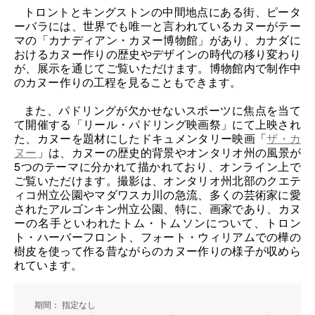
トロントとキングストンの中間地点にある街、ピータ
ーバラには、世界でも唯一と言われているカヌーがテー
マの「カナディアン・カヌー博物館」があり、カナダに
おけるカヌー作りの歴史やデザインの時代の移り変わり
が、展示を通じてご覧いただけます。博物館内で制作中
のカヌー作りの工程を見ることもできます。
また、パドリングが欠かせないスポーツに焦点を当て
て開催する「リール・パドリング映画祭」にて上映され
た、カヌーを題材にしたドキュメンタリー映画「
ザ・カ
ヌー
」は、カヌーの歴史的背景やオンタリオ州の風景が
5
つのテーマに分かれて描かれており、オンライン上で
ご覧いただけます。撮影は、オンタリオ州北部のクエテ
ィコ州立公園やマダワスカ川の急流、多くの芸術家に愛
されたアルゴンキン州立公園、特に、画家であり、カヌ
ーの名手といわれたトム・トムソンについて、トロン
ト・ハーバーフロント、フォート・ウィリアムでの樺の
樹皮を使って作る昔ながらのカヌー作りの様子が収めら
れています。
期間： 指定なし