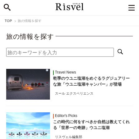
TOP
旅の情報を探す
旅の情報を探す
Travel News
乾季のウユニ塩湖をめぐるラグジュアリー
な旅「ウユニ塩湖キャンパー」が登場
スール エクスペリエンス
Editor's Picks
この時代に何をすべきか自然は教えてくれ
る「世界一の奇跡」ウユニ塩湖
リスヴェル編集部