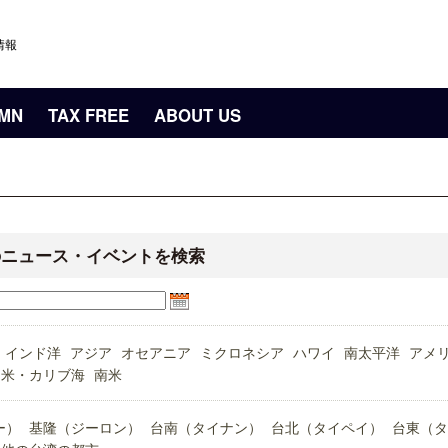
情報
UMN
TAX FREE
ABOUT US
のニュース・イベントを検索
インド洋
アジア
オセアニア
ミクロネシア
ハワイ
南太平洋
アメ
中米・カリブ海
南米
ー）
基隆（ジーロン）
台南（タイナン）
台北（タイペイ）
台東（タ