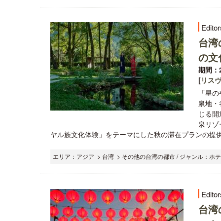
Editor
台湾
の文
期間：2
[
リス
「星の
泉地・
じる開
泉リゾ
ヤル族文化体験」をテーマにした秋の滞在プランの提供
エリア：アジア > 台湾 > その他の台湾の都市 / ジャンル：ホ
Editor
台湾