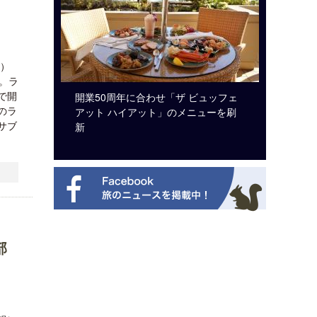
」
月）
。ラ
で開
システム導
開業50周年に合わせ「ザ ビュッフェ
ロサンゼ
のラ
アット ハイアット」のメニューを刷
ズニーゆ
サブ
新
部