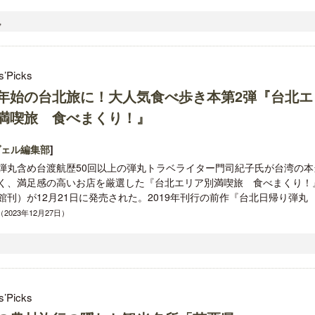
,
s’Picks
年始の台北旅に！大人気食べ歩き本第2弾『台北エ
満喫旅 食べまくり！』
ヴェル編集部
]
弾丸含め台渡航歴50回以上の弾丸トラベライター門司紀子氏が台湾の本
く、満足感の高いお店を厳選した『台北エリア別満喫旅 食べまくり！
館刊）が12月21日に発売された。2019年刊行の前作『台北日帰り弾丸
..（2023年12月27日）
s’Picks