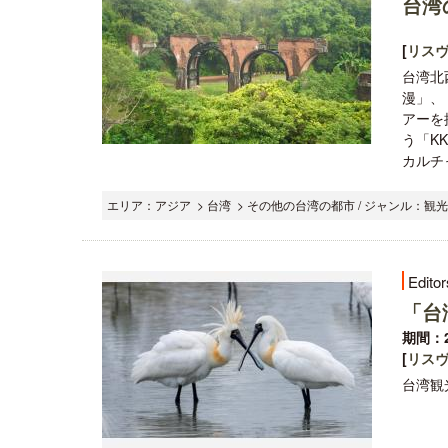
台湾
[
リス
台湾北
漫」、
アーを
う「K
カルチャー
エリア：アジア > 台湾 > その他の台湾の都市 / ジャンル：観
Editor
「台
期間：2
[
リス
台湾観