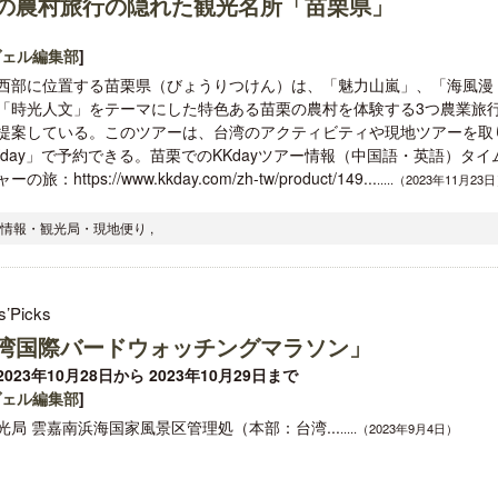
の農村旅行の隠れた観光名所「苗栗県」
ヴェル編集部
]
西部に位置する苗栗県（びょうりつけん）は、「魅力山嵐」、「海風漫
「時光人文」をテーマにした特色ある苗栗の農村を体験する3つ農業旅
提案している。このツアーは、台湾のアクティビティや現地ツアーを取
Kday」で予約できる。苗栗でのKKdayツアー情報（中国語・英語）タイ
の旅：https://www.kkday.com/zh-tw/product/149...
.....（2023年11月23
光情報・観光局・現地便り ,
s’Picks
湾国際バードウォッチングマラソン」
023年10月28日から 2023年10月29日まで
ヴェル編集部
]
光局 雲嘉南浜海国家風景区管理処（本部：台湾...
.....（2023年9月4日）