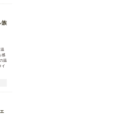
ル族
る温
を感
の温
タイ
ェ