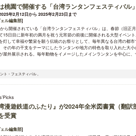
は桃園で開催する「台湾ランタンフェスティバル
025年2月12日から 2025年2月23日まで
ヴェル編集部
]
0年から開催されている「台湾ランタンフェスティバル」は、春節（旧正
て15日目に新年初の満月を祝う元宵節の前後に開催される大型イベント
を灯して幸福や繁栄を願う伝統のお祭りとして、毎年異なる台湾の都市
ロサンゼルス観光局、ウォルト・ディ
クアロア・ランチ、新予約
、その年の干支をテーマにしたランタンや地方の特色を取り入れた大小
ズニーゆかりのスポット10選を紹介
入のお知らせ
が屋外展示される。毎年動物をイメージしたメインランタンを中心に、
ベント・フェスティバル ,
s’Picks
湾漫遊鉄道のふたり』が2024年全米図書賞（翻訳
を受賞
ヴェル編集部
]