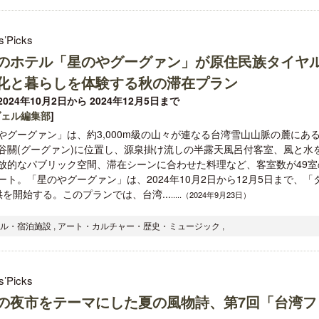
s’Picks
のホテル「星のやグーグァン」が原住民族タイヤ
化と暮らしを体験する秋の滞在プラン
024年10月2日から 2024年12月5日まで
ヴェル編集部
]
やグーグァン」は、約3,000m級の山々が連なる台湾雪山山脈の麓にあ
谷關(グーグァン)に位置し、源泉掛け流しの半露天風呂付客室、風と水
放的なパブリック空間、滞在シーンに合わせた料理など、客室数が49室
ート。「星のやグーグァン」は、2024年10月2日から12月5日まで、「
を開始する。このプランでは、台湾...
.....（2024年9月23日）
テル・宿泊施設 , アート・カルチャー・歴史・ミュージック ,
s’Picks
の夜市をテーマにした夏の風物詩、第7回「台湾フ