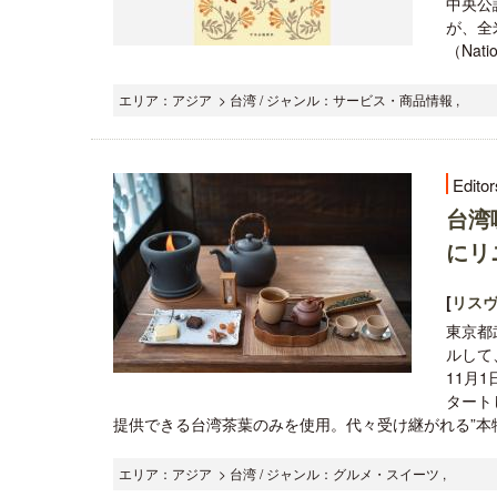
中央公
が、全米
（Natio
エリア：アジア > 台湾 / ジャンル：サービス・商品情報 ,
Editor
台湾
にリ
[
リス
東京都
ルして
11月
タート
提供できる台湾茶葉のみを使用。代々受け継がれる”本物
エリア：アジア > 台湾 / ジャンル：グルメ・スイーツ ,