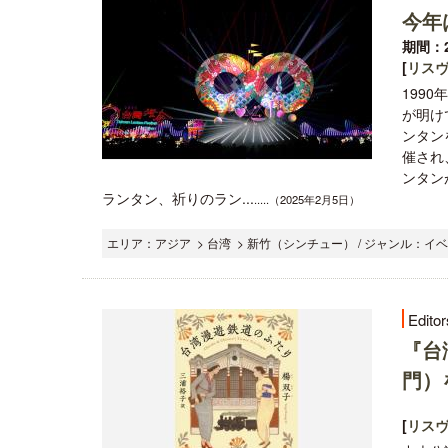
今年
期間：2
[
リス
199
が明け
ンタン
催され
ンタン
ランタン、祈りのラン...
.....（2025年2月5日）
エリア：アジア > 台湾 > 新竹（シンチュー） / ジャンル：イ
Editor
『台
門）
[
リス