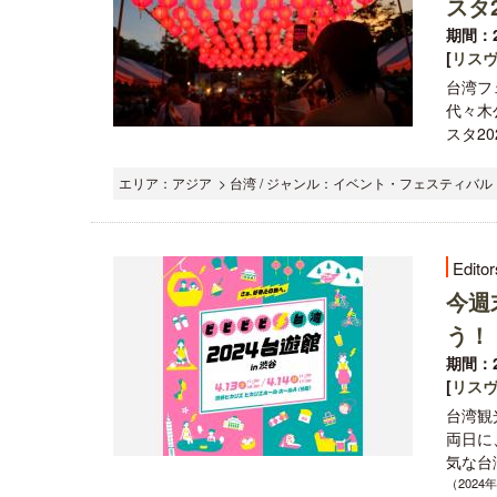
スタ2
期間：2
[
リス
台湾フェ
代々木
スタ202
エリア：アジア > 台湾 / ジャンル：イベント・フェスティバル 
Editor
今週
う！
期間：2
[
リス
台湾観
両日に
気な台
（2024