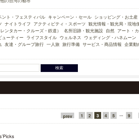
の他の台湾の都市
ベント・フェスティバル
キャンペーン・セール
ショッピング・お土産
ツ
ナイトライフ
アクティビティ・スポーツ
観光情報・観光局・現地
（レンタカー・クルーズ・鉄道）
名所旧跡・観光施設
自然
アート・カ
ビューティー
ライフスタイル
ウェルネス
ウェディング・ハネムーン
れ
友達・グループ旅行
一人旅
旅行準備
サービス・商品情報
企業動
···
1
2
3
4
5
9
prev
s’Picks