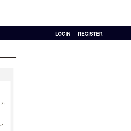
LOGIN
REGISTER
リカ
イ