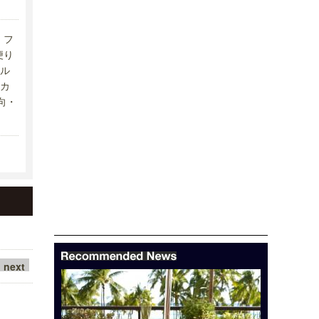
フ
便り
ル
カ
向・
next