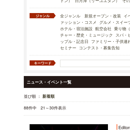
トン）
日月潭（リーユエタン）
そ
全ジャンル
新規オープン・改装
イ
ジャンル
ァッション・コスメ
グルメ・スイー
ホテル・宿泊施設
航空会社
乗り物
チャー・歴史・ミュージック
スパ・
ップル・記念日
ファミリー・子供連
セミナー
コンテスト・募集告知
キーワード
ニュース・イベント一覧
並び順 ：
新着順
88件中 21～30件表示
Editor