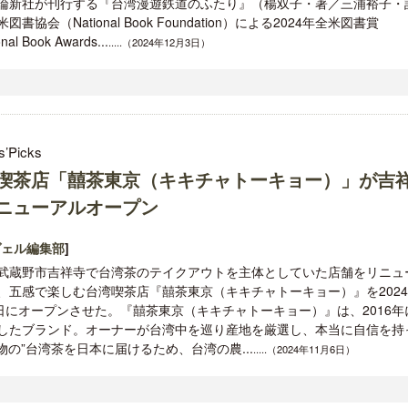
論新社が刊行する『台湾漫遊鉄道のふたり』（楊双子・著／三浦裕子・
図書協会（National Book Foundation）による2024年全米図書賞
nal Book Awards...
.....（2024年12月3日）
s’Picks
喫茶店「囍茶東京（キキチャトーキョー）」が吉
ニューアルオープン
ヴェル編集部
]
武蔵野市吉祥寺で台湾茶のテイクアウトを主体としていた店舗をリニュ
、五感で楽しむ台湾喫茶店『囍茶東京（キキチャトーキョー）』を202
1日にオープンさせた。『囍茶東京（キキチャトーキョー）』は、2016年
したブランド。オーナーが台湾中を巡り産地を厳選し、本当に自信を持
の”台湾茶を日本に届けるため、台湾の農...
.....（2024年11月6日）