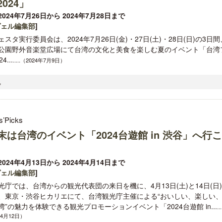
024」
024年7月26日から 2024年7月28日まで
ヴェル編集部
]
スタ実行委員会は、2024年7月26日(金)・27日(土)・28日(日)の3日間
公園野外音楽堂広場にて台湾の文化と美食を楽しむ夏のイベント「台湾
4...
.....（2024年7月9日）
,
s’Picks
末は台湾のイベント「2024台遊館 in 渋谷」へ行こ
024年4月13日から 2024年4月14日まで
ヴェル編集部
]
光庁では、台湾からの観光代表団の来日を機に、4月13日(土)と14日(日
、東京・渋谷ヒカリエにて、台湾観光庁主催による“おいしい、楽しい
湾”の魅力を体験できる観光プロモーションイベント「2024台遊館 in...
...
年4月12日）