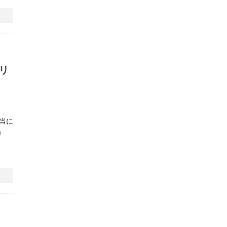
リ
当に
』