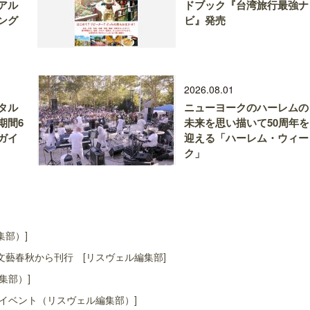
アル
ドブック『台湾旅行最強ナ
ング
ビ』発売
2026.08.01
タル
ニューヨークのハーレムの
期間6
未来を思い描いて50周年を
ガイ
迎える「ハーレム・ウィー
ク」
集部）]
藝春秋から刊行 [リスヴェル編集部]
集部）]
イベント（リスヴェル編集部）]