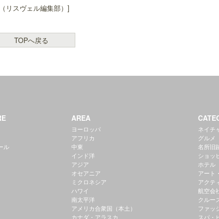
（リスヴェル編集部）]
TOPへ戻る
RE
AREA
CATE
ヨーロッパ
ネイチ
アフリカ
グルメ
ール
中東
名所旧
インド洋
ショッ
アジア
ホテル
オセアニア
アート
ミクロネシア
アクテ
ハワイ
航空会
南太平洋
クルー
アメリカ合衆国（本土）
ファッ
カナダ・アラスカ
スパ・