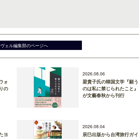
クアロア・ランチ、新予約システム導
開業50周年に合わせ「ザ 
スヴェル編集部のページへ
入のお知らせ
アット ハイアット」のメ
新
2026.08.06
ウォ
梁貴子氏の韓国文学『願う
りの
のは私に禁じられたこと』
が文藝春秋から刊行
2026.08.04
たヨ
辰巳出版から台湾旅行ガイ