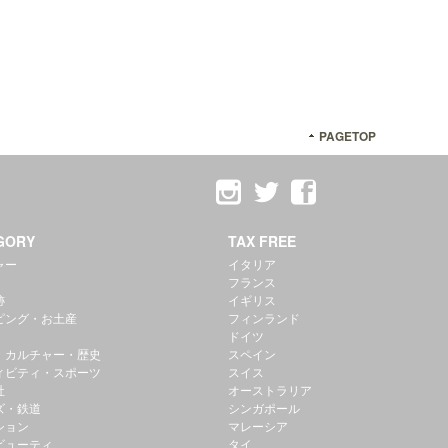
PAGETOP
GORY
TAX FREE
ャー
イタリア
フランス
跡
イギリス
ピング・お土産
フィンランド
ドイツ
・カルチャー・歴史
スペイン
ィビティ・スポーツ
スイス
社
オーストラリア
ズ・鉄道
シンガポール
ション
マレーシア
ビューティ
タイ