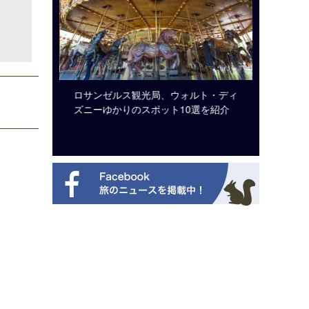
ビュッフェ
ロサンゼルス観光局、ウォルト・ディ
クアロア
ニューを刷
ズニーゆかりのスポット10選を紹介
入のお知