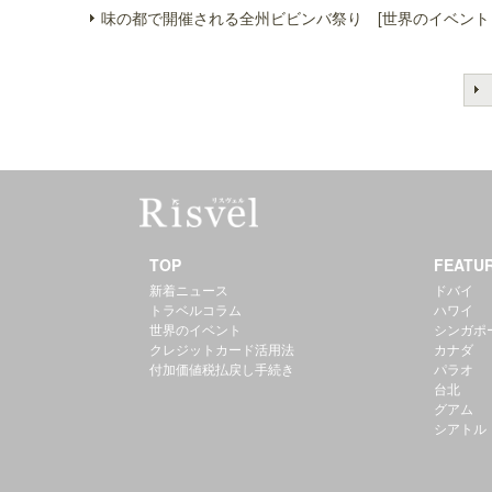
味の都で開催される全州ビビンバ祭り [世界のイベント
TOP
FEATU
新着ニュース
ドバイ
トラベルコラム
ハワイ
世界のイベント
シンガポ
クレジットカード活用法
カナダ
付加価値税払戻し手続き
パラオ
台北
グアム
シアトル