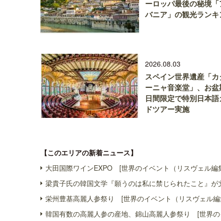
ーロッパ最後の秘境「
バニア」の観光ランキ
2026.08.03
スペイン世界遺産「カ
ーニャ音楽堂」、お盆
日間限定で特別日本語
ドツアー実施
【このエリアの新着ニュース】
大田国際ワインEXPO [世界のイベント（リスヴェル編
梁貴子氏の韓国文学『願うのは私に禁じられたこと』が文
栄州豊基高麗人参祭り [世界のイベント（リスヴェル編
韓国有数の高麗人参の産地、錦山高麗人参祭り [世界の