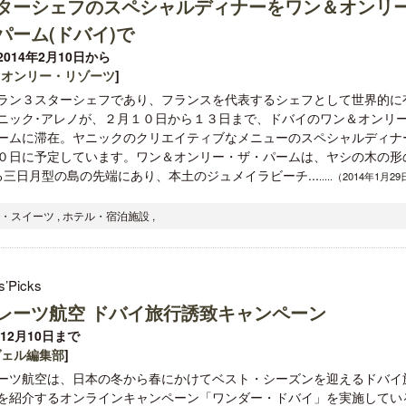
ターシェフのスペシャルディナーをワン＆オンリ
パーム(ドバイ)で
014年2月10日から
＆オンリー・リゾーツ
]
ラン３スターシェフであり、フランスを代表するシェフとして世界的に
ニック･アレノが、２月１０日から１３日まで、ドバイのワン＆オンリ
ームに滞在。ヤニックのクリエイティブなメニューのスペシャルディナ
０日に予定しています。ワン＆オンリー・ザ・パームは、ヤシの木の形
三日月型の島の先端にあり、本土のジュメイラビーチ...
.....（2014年1月2
・スイーツ , ホテル・宿泊施設 ,
s’Picks
レーツ航空 ドバイ旅行誘致キャンペーン
年12月10日まで
ヴェル編集部
]
ーツ航空は、日本の冬から春にかけてベスト・シーズンを迎えるドバイ
を紹介するオンラインキャンペーン「ワンダー・ドバイ」を実施してい