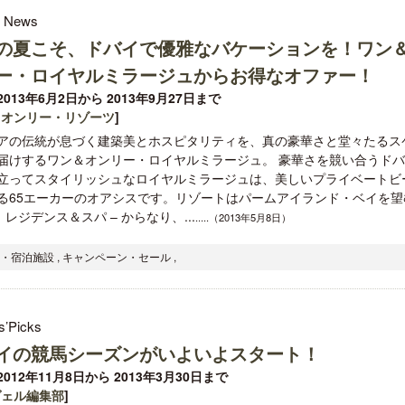
l News
の夏こそ、ドバイで優雅なバケーションを！ワン
ー・ロイヤルミラージュからお得なオファー！
013年6月2日から 2013年9月27日まで
＆オンリー・リゾーツ
]
アの伝統が息づく建築美とホスピタリティを、真の豪華さと堂々たるス
届けするワン＆オンリー・ロイヤルミラージュ。 豪華さを競い合うド
立ってスタイリッシュなロイヤルミラージュは、美しいプライベートビ
る65エーカーのオアシスです。リゾートはパームアイランド・ベイを望
ジデンス＆スパ – からなり、...
.....（2013年5月8日）
・宿泊施設 , キャンペーン・セール ,
s’Picks
イの競馬シーズンがいよいよスタート！
012年11月8日から 2013年3月30日まで
ヴェル編集部
]