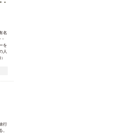
ー・
有名
ー・
ーを
の人
9日）
旅行
る。