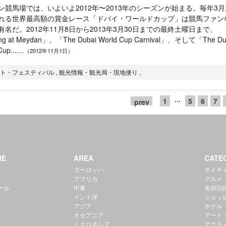
ン競馬場では、いよいよ2012年〜2013年のシーズンが始まる。毎年3
れる世界最高額の賞金レース「ドバイ・ワールドカップ」は競馬ファン
有名だ。2012年11月8日から2013年3月30日までの最終土曜日まで、
ng at Meydan」、「The Dubai World Cup Carnival」、そして「The Du
Cup...
.....（2012年11月1日）
ント・フェスティバル , 観光情報・観光局・現地便り ,
···
1
5
6
7
prev
RE
AREA
CATE
ヨーロッパ
ネイチ
アフリカ
グルメ
ール
中東
名所旧
インド洋
ショッ
アジア
ホテル
オセアニア
アート
ミクロネシア
アクテ