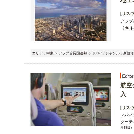
[
リス
アラブ
（Burj..
エリア：中東 > アラブ首長国連邦 > ドバイ / ジャンル：新規
Editor
航空
入
[
リス
ドバイ
ターテイン
月19日）