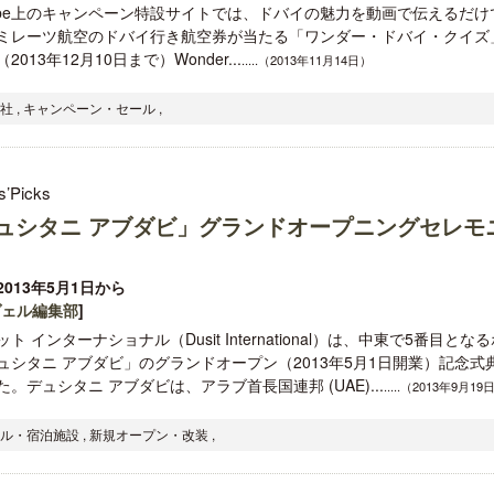
Tube上のキャンペーン特設サイトでは、ドバイの魅力を動画で伝えるだけ
ミレーツ航空のドバイ行き航空券が当たる「ワンダー・ドバイ・クイズ
2013年12月10日まで）Wonder...
.....（2013年11月14日）
社 , キャンペーン・セール ,
s’Picks
ュシタニ アブダビ」グランドオープニングセレモ
013年5月1日から
ヴェル編集部
]
ト インターナショナル（Dusit International）は、中東で5番目とな
ュシタニ アブダビ」のグランドオープン（2013年5月1日開業）記念式
た。デュシタニ アブダビは、アラブ首長国連邦 (UAE)...
.....（2013年9月19
ル・宿泊施設 , 新規オープン・改装 ,