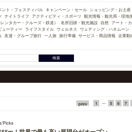
ベント・フェスティバル
キャンペーン・セール
ショッピング・お土産
ツ
ナイトライフ
アクティビティ・スポーツ
観光情報・観光局・現地
（レンタカー・クルーズ・鉄道）
名所旧跡・観光施設
自然
アート・カ
ビューティー
ライフスタイル
ウェルネス
ウェディング・ハネムーン
れ
友達・グループ旅行
一人旅
旅行準備
サービス・商品情報
企業動
···
1
5
6
7
prev
s’Picks
555m！世界で最も高い展望台がオープン