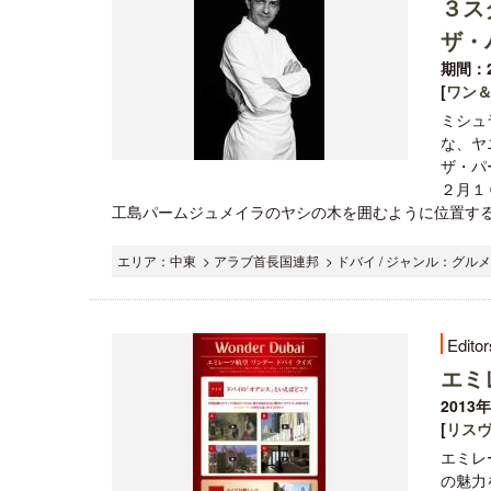
３ス
ザ・
期間：2
[
ワン
ミシュ
な、ヤ
ザ・パ
２月１
工島パームジュメイラのヤシの木を囲むように位置する
エリア：中東 > アラブ首長国連邦 > ドバイ / ジャンル：グルメ
Editor
エミ
2013
[
リス
エミレ
の魅力