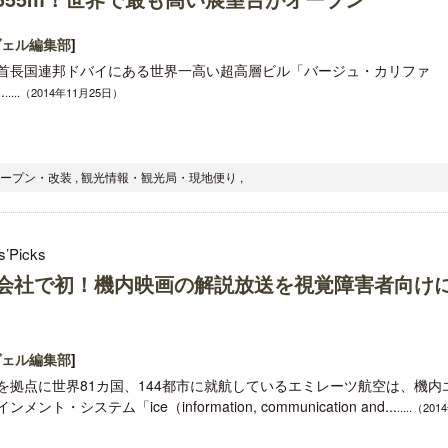
ヴェル編集部
]
首長国連邦ドバイにある世界一高い超高層ビル「バージュ・カリファ
.
.....（2014年11月25日）
梁貴子氏の韓国文学『願うのは私に禁
開業50周年に合わせ「ザ 
じられたこと』が文藝春秋から刊行
アット ハイアット」のメ
オープン・改装 , 観光情報・観光局・現地便り ,
新
s’Picks
会社で初！機内映画の解説放送を視覚障害者向け
ヴェル編集部
]
を拠点に世界81カ国、144都市に就航しているエミレーツ航空は、機内
メント・システム「ice（information, communication and...
.....（201