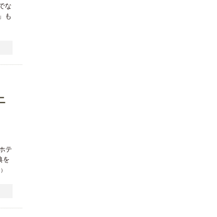
でな
」も
ニ
るホテ
典を
日）