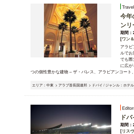
Trave
今年
ンリ
期間：2
[
ワン
アラビ
ルでお
でも際
に広が
つの個性豊かな建物 – ザ・パレス、アラビアンコート、レ
エリア：中東 > アラブ首長国連邦 > ドバイ / ジャンル：ホテル
Editor
ドバ
期間：2
[
リス