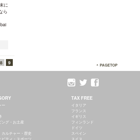
月末に
なら
bai
8
9
PAGETOP
GORY
TAX FREE
ャー
イタリア
フランス
跡
イギリス
ピング・お土産
フィンランド
ドイツ
・カルチャー・歴史
スペイン
ィビティ・スポーツ
スイス