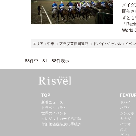
メイダ
開催さ
ずとも
「Raci
World 
エリア：中東 > アラブ首長国連邦 > ドバイ / ジャンル：イベ
88件中 81～88件表示
TOP
FEATU
新着ニュース
ドバイ
トラベルコラム
ハワイ
世界のイベント
シンガポ
クレジットカード活用法
カナダ
付加価値税払戻し手続き
パラオ
台北
グアム