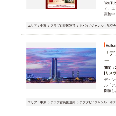
You
く、エ
実施中（
エリア：中東 > アラブ首長国連邦 > ドバイ / ジャンル：航空会
Editor
「デ
ー
期間：2
[
リス
デュシッ
ル「デ
開催し
エリア：中東 > アラブ首長国連邦 > アブダビ / ジャンル：ホテ