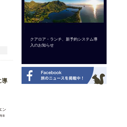
ビュッフェ
クアロア・ランチ、新予約システム導
梁貴子氏
ニューを刷
入のお知らせ
じられた
に導
エン
4年8