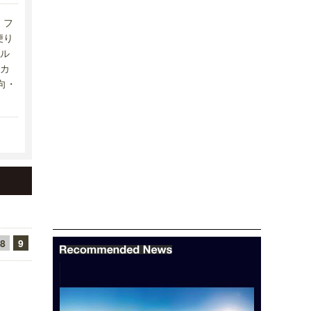
フ
便り
ル
カ
向・
8
9