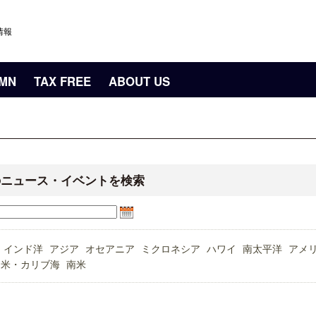
情報
UMN
TAX FREE
ABOUT US
のニュース・イベントを検索
インド洋
アジア
オセアニア
ミクロネシア
ハワイ
南太平洋
アメ
中米・カリブ海
南米