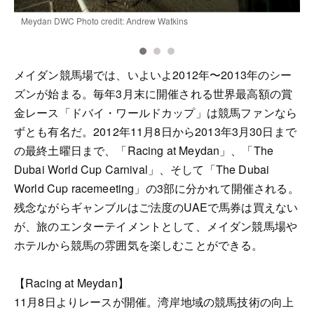
ce
Meydan DWC Photo credit: Andrew Watkins
M
メイダン競馬場では、いよいよ2012年〜2013年のシー
ズンが始まる。毎年3月末に開催される世界最高額の賞
金レース「ドバイ・ワールドカップ」は競馬ファンなら
ずとも有名だ。2012年11月8日から2013年3月30日まで
の最終土曜日まで、「Racing at Meydan」、「The
Dubai World Cup Carnival」、そして「The Dubai
World Cup racemeeting」の3部に分かれて開催される。
残念ながらギャンブルはご法度のUAEで馬券は買えない
が、旅のエンターテイメントとして、メイダン競馬場や
ホテルから競馬の雰囲気を楽しむことができる。
【Racing at Meydan】
11月8日よりレースが開催。湾岸地域の競馬技術の向上