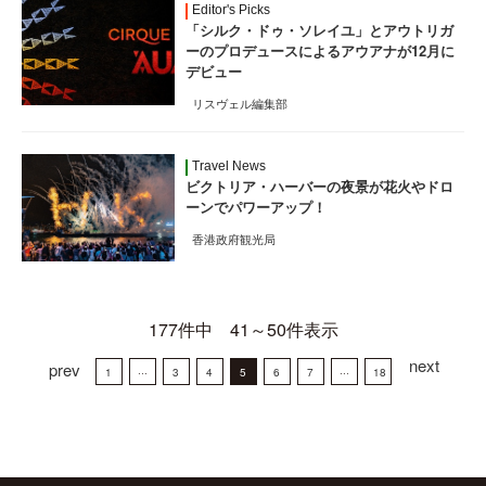
Editor's Picks
「シルク・ドゥ・ソレイユ」とアウトリガ
ーのプロデュースによるアウアナが12月に
デビュー
リスヴェル編集部
Travel News
ビクトリア・ハーバーの夜景が花火やドロ
ーンでパワーアップ！
香港政府観光局
177件中 41～50件表示
next
prev
1
···
3
4
5
6
7
···
18