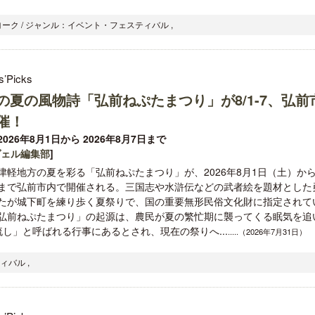
ーク / ジャンル：イベント・フェスティバル ,
s’Picks
の夏の風物詩「弘前ねぷたまつり」が8/1-7、弘前
催！
026年8月1日から 2026年8月7日まで
ヴェル編集部
]
津軽地方の夏を彩る「弘前ねぷたまつり」が、2026年8月1日（土）から
まで弘前市内で開催される。三国志や水滸伝などの武者絵を題材とした
たが城下町を練り歩く夏祭りで、国の重要無形民俗文化財に指定されて
弘前ねぷたまつり」の起源は、農民が夏の繁忙期に襲ってくる眠気を追
し」と呼ばれる行事にあるとされ、現在の祭りへ...
.....（2026年7月31日）
ィバル ,