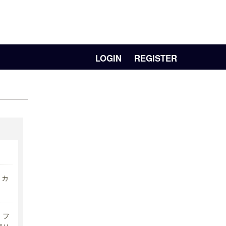
LOGIN
REGISTER
リカ
フ