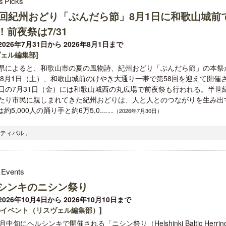
s’Picks
8回紀州おどり「ぶんだら節」8月1日に和歌山城前
！前夜祭は7/31
026年7月31日から 2026年8月1日まで
ヴェル編集部
]
県によると、和歌山市の夏の風物詩、紀州おどり「ぶんだら節」の本祭
6年8月1日（土）、和歌山城前のけやき大通り一帯で第58回を迎えて開催
日の7月31日（金）には和歌山城西の丸広場で前夜祭も行われる。半世
たり市民に親しまれてきた紀州おどりは、人と人とのつながりを生み出
,000人の踊り手と約6万5,0...
.....（2026年7月30日）
ティバル ,
 Events
シンキのニシン祭り
026年10月4日から 2026年10月10日まで
のイベント（リスヴェル編集部）
]
月中旬にヘルシンキで開催される「ニシン祭り（Helshinki Baltic Herrin