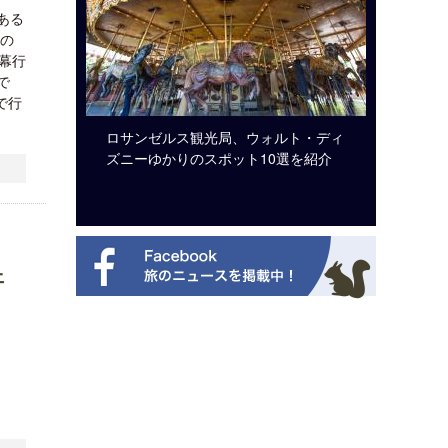
ある
年の
開幕行
で
で行
システム導
ロサンゼルス観光局、ウォルト・ディ
開業50
ズニーゆかりのスポット10選を紹介
アット 
新
ェ