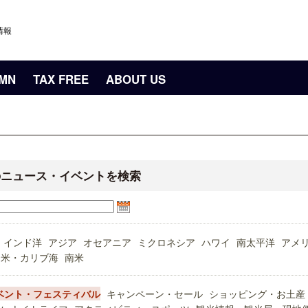
情報
UMN
TAX FREE
ABOUT US
のニュース・イベントを検索
インド洋
アジア
オセアニア
ミクロネシア
ハワイ
南太平洋
アメ
中米・カリブ海
南米
ベント・フェスティバル
キャンペーン・セール
ショッピング・お土産