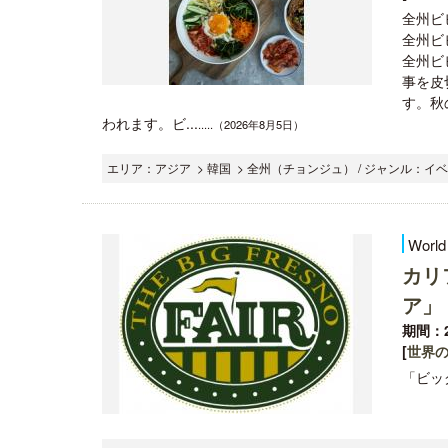
全州ビ
全州ビ
全州ビ
事を皮
す。秋
われます。ビ...
.....（2026年8月5日）
エリア：アジア > 韓国 > 全州（チョンジュ） / ジャンル：イ
World
カリ
ア」
期間：2
[
世界
「ビッグ