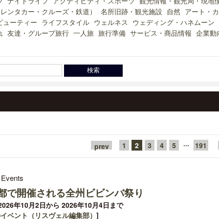
ツ
ナイトライフ
アクティビティ・スポーツ
観光情報・観光局・現地
（レンタカー・クルーズ・鉄道）
名所旧跡・観光施設
自然
アート・カ
ビューティー
ライフスタイル
ウェルネス
ウェディング・ハネムーン
れ
友達・グループ旅行
一人旅
旅行準備
サービス・商品情報
企業動
···
1
2
3
4
5
191
prev
 Events
都で開催される全州ビビンバ祭り
026年10月2日から 2026年10月4日まで
のイベント（リスヴェル編集部）
]