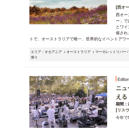
[
西オ
西オー
ー」で
とワイン
催され
トで、オーストラリアで唯一、世界的なイベントアワード「Ev
エリア：オセアニア > オーストラリア > マーガレットリバー 
便り
Editor
ニュ
える
期間：2
[
リス
今年で5