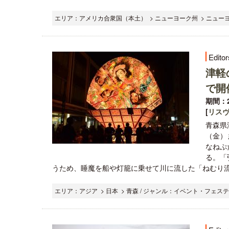
エリア：アメリカ合衆国（本土） > ニューヨーク州 > ニューヨ
Editor
津軽
で開
期間：2
[
リス
青森県
（金）
なねぷ
る。「
うため、睡魔を船や灯籠に乗せて川に流した「ねむり流
エリア：アジア > 日本 > 青森 / ジャンル：イベント・フェステ