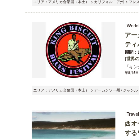
エリア：アメリカ合衆国（本土） > カリフォルニア州 > フレズ
World
アー
ティ
期間：2
[
世界
「キング
年8月5
エリア：アメリカ合衆国（本土） > アーカンソー州 / ジャン
Trave
西オ
する