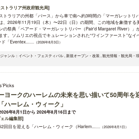
ーストラリア州政府観光局
]
ストラリアの州都「パース」から車で南へ約3時間の「マーガレットリ
は、2026年11月19日（木）〜22日（日）の期間、この地域を象徴する
の祭典「ペアード・マーガレットリバー（Pair'd Margaret River）」
ます。ソムリエの視点でキュレーションされた“ワインファースト”なイ
entex...
.....（2026年8月3日）
/ ジャンル：イベント・フェスティバル , 新規オープン・改装 , 観光情報・観光局・
s’Picks
ーヨークのハーレムの未来を思い描いて50周年を
「ハーレム・ウィーク」
026年8月1日から 2026年8月16日まで
ヴェル編集部
]
2回目を迎える「ハーレム・ウィーク（Harlem...
.....（2026年8月1日）