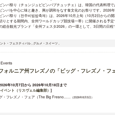
ビンバ祭り（チョンジュビビンパプチュッチェ）は、韓国の代表料理で
ビンバを中心に味と趣き、興が調和をなす食文化のお祭りです。2026
ビンバ祭り（전주비빔밥축제）は、2026年10月上旬（10月2日からの
切りとする期間内、全州ワールドカップ競技場一帯）に開催される予定
の総合観光ブランド「全州フェスタ2026」の一環として、3日間の日程
開業50周年に合わせ「ザ ビュッフェ
クアロア・ランチ、新予約
アット ハイアット」のメニューを刷
入のお知らせ
ベント・フェスティバル , グルメ・スイーツ ,
新
 Events
フォルニア州フレズノの「ビッグ・フレズノ・フ
026年10月7日から 2026年10月18日まで
のイベント（リスヴェル編集部）
]
・フレズノ・フェア（The Big Fresno...
.....（2026年8月5日）