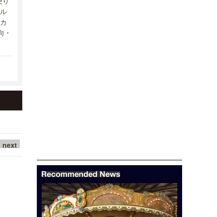
便り
ル
カ
向・
next