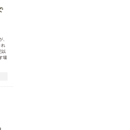
で
が、
され
紀以
す場
g