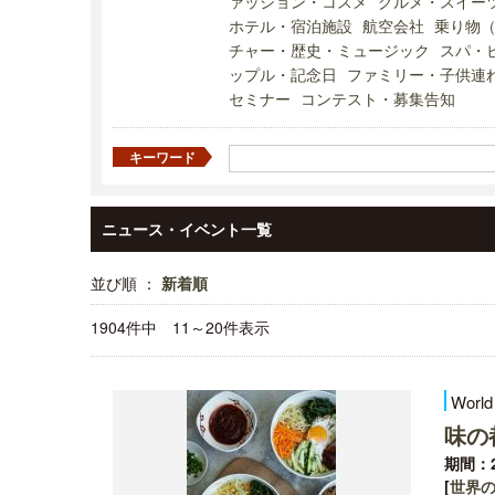
ァッション・コスメ
グルメ・スイー
ホテル・宿泊施設
航空会社
乗り物
チャー・歴史・ミュージック
スパ・
ップル・記念日
ファミリー・子供連
セミナー
コンテスト・募集告知
キーワード
ニュース・イベント一覧
並び順 ：
新着順
1904件中 11～20件表示
World
味の
期間：2
[
世界