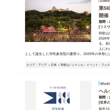
Editor
第5
開催
期間：2
[
リス
和歌山
202
る。前
上にわ
として誕生した市民参加型の夏祭り。2025年の本祭には約5
エリア：アジア > 日本 > 和歌山 / ジャンル：イベント・フェス
World
ヘル
期間：2
[
世界
毎年10