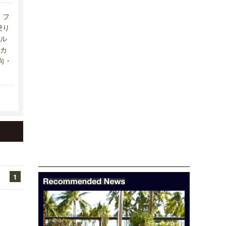
フ
便り
ル
カ
向・
1