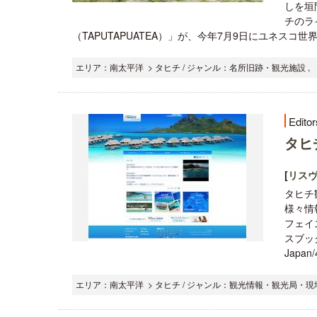
しを垣
チのラ
（TAPUTAPUATEA）」が、今年7月9日にユネスコ
エリア：南太平洋 > タヒチ / ジャンル：名所旧跡・観光施設 ,
Editor
タヒ
[
リス
タヒチ
様々情
フェイ
スブック：h
Japan/
エリア：南太平洋 > タヒチ / ジャンル：観光情報・観光局・現地