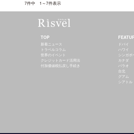
7件中 1～7件表示
TOP
FEATU
新着ニュース
ドバイ
トラベルコラム
ハワイ
世界のイベント
シンガポ
クレジットカード活用法
カナダ
付加価値税払戻し手続き
パラオ
台北
グアム
シアトル