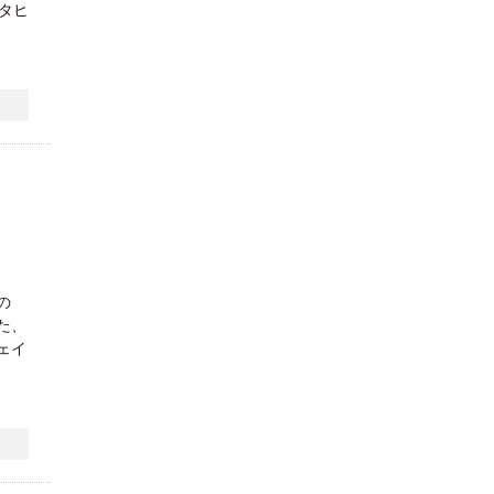
タヒ
の
た、
ェイ