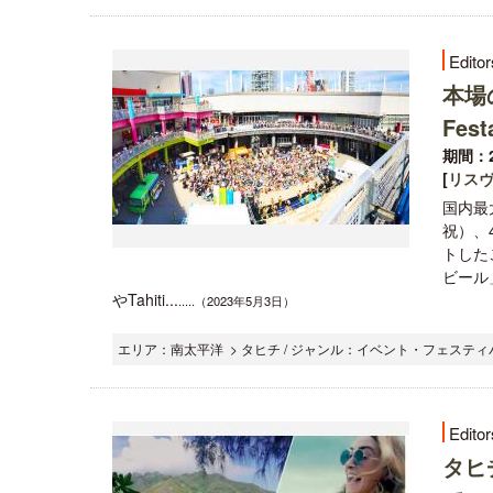
Editor
本場
Fes
期間：2
[
リス
国内最大
祝）、
トした
ビール
やTahiti...
.....（2023年5月3日）
エリア：南太平洋 > タヒチ / ジャンル：イベント・フェスティバ
Editor
タヒ