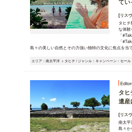
てい
[
リス
タヒチ
な体験
「#Ta
「#T
島々の美しい自然とその力強い独特の文化に焦点を当て、
エリア：南太平洋 > タヒチ / ジャンル：キャンペーン・セール 
Editor
タヒ
遺産
[
リス
南太平
島々か