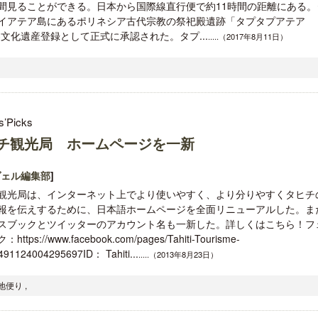
間見ることができる。日本から国際線直行便で約11時間の距離にある。
イアテア島にあるポリネシア古代宗教の祭祀殿遺跡「タプタプアテア
世界文化遺産登録として正式に承認された。タプ...
.....（2017年8月11日）
s’Picks
チ観光局 ホームページを一新
ヴェル編集部
]
観光局は、インターネット上でより使いやすく、より分りやすくタヒチ
報を伝えするために、日本語ホームページを全面リニューアルした。ま
スブックとツイッターのアカウント名も一新した。詳しくはこちら！フ
ttps://www.facebook.com/pages/Tahiti-Tourisme-
491124004295697ID： Tahiti...
.....（2013年8月23日）
便り ,