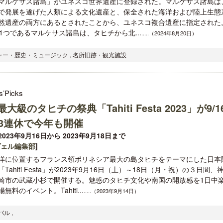
マルケサス諸島」がユネスコ世界遺産に登録された。マルケサス諸島は
で発展を遂げた人類による文化遺産と、保全された海洋および陸上生態
然遺産の両方にあるとされたことから、ユネスコ複合遺産に指定された
つであるマルケサス諸島は、タヒチから北...
.....（2024年8月20日）
チャー・歴史・ミュージック , 名所旧跡・観光施設
s’Picks
大級のタヒチの祭典「Tahiti Festa 2023」が9/1
の3連休で今年も開催
023年9月16日から 2023年9月18日まで
ヴェル編集部
]
洋に位置するフランス領ポリネシア最大の島タヒチをテーマにした日本
Tahiti Festa」が2023年9月16日（土）～18日（月・祝）の３日間、
崎市の武蔵小杉で開催する。魅惑のタヒチ文化や南国の開放感を1日中
無料のイベント。Tahiti...
.....（2023年9月14日）
ル ,