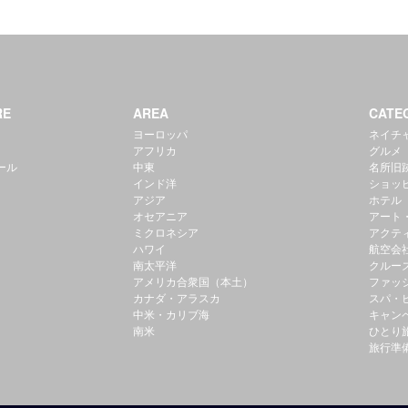
RE
AREA
CATE
ヨーロッパ
ネイチ
アフリカ
グルメ
ール
中東
名所旧
インド洋
ショッ
アジア
ホテル
オセアニア
アート
ミクロネシア
アクテ
ハワイ
航空会
南太平洋
クルー
アメリカ合衆国（本土）
ファッ
カナダ・アラスカ
スパ・
中米・カリブ海
キャン
南米
ひとり
旅行準