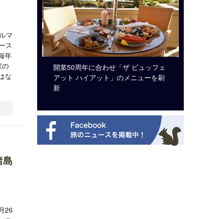
ルマ
ース
毎年
家の
ルト・ディ
開業50周年に合わせ「ザ ビュッフェ
クアロア
はな
選を紹介
アット ハイアット」のメニューを刷
入のお知
新
諸島
月26