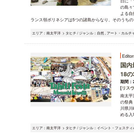
日に「
の島々
よる自
ランス領ポリネシアは5つの諸島からなり、そのうちの1
エリア：南太平洋 > タヒチ / ジャンル：自然 , アート・カル
Editor
国内最
18
期間：2
[
リス
南太平
の祭典「
川県川
める入場
エリア：南太平洋 > タヒチ / ジャンル：イベント・フェスティバ