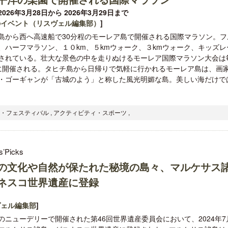
026年3月28日から 2026年3月29日まで
のイベント（リスヴェル編集部）
]
島から西へ高速船で30分程のモーレア島で開催される国際マラソン。フ
、ハーフマラソン、１０km、５kmウォーク、３kmウォーク、キッズレ
されている。壮大な景⾊の中を⾛りぬけるモーレア国際マラソン大会は
に開催される。タヒチ島から⽇帰りで気軽に⾏かれるモーレア島は、画
クアロア・ランチ、新予約システム導
ロサンゼルス観光局、ウォ
・ゴーギャンが「古城のよう」と称した風光明媚な島。美しい海だけで
入のお知らせ
ズニーゆかりのスポット10
ト・フェスティバル , アクティビティ・スポーツ ,
s’Picks
の文化や自然が保たれた秘境の島々、マルケサス
ネスコ世界遺産に登録
ヴェル編集部
]
のニューデリーで開催された第46回世界遺産委員会において、2024年7