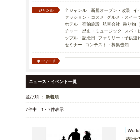
全ジャンル
新規オープン・改装
イ
ジャンル
ァッション・コスメ
グルメ・スイー
ホテル・宿泊施設
航空会社
乗り物
チャー・歴史・ミュージック
スパ・
ップル・記念日
ファミリー・子供連
セミナー
コンテスト・募集告知
キーワード
ニュース・イベント一覧
並び順 ：
新着順
7件中 1～7件表示
World
南太