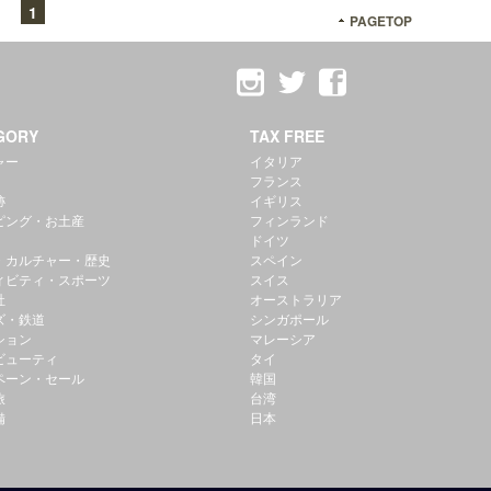
1
PAGETOP
GORY
TAX FREE
ャー
イタリア
フランス
跡
イギリス
ピング・お土産
フィンランド
ドイツ
・カルチャー・歴史
スペイン
ィビティ・スポーツ
スイス
社
オーストラリア
ズ・鉄道
シンガポール
ション
マレーシア
ビューティ
タイ
ペーン・セール
韓国
旅
台湾
備
日本