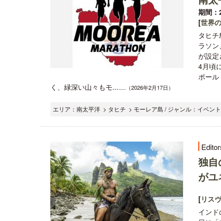
期間：2
[
世界
タヒチ
ラソン
が設定
4月頃
ポール
く、緑深い⼭々もモ...
.....（2026年2月17日）
エリア：南太平洋 > タヒチ > モーレア島 / ジャンル：イベン
Editor
独自
がユ
[
リス
インド