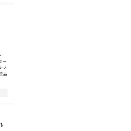
・
ター
ナノ
産品
れ