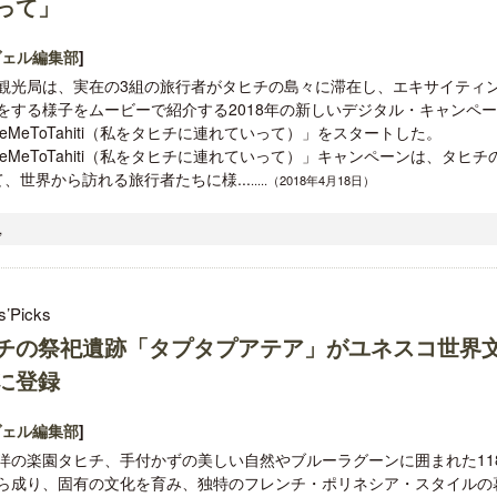
って」
ヴェル編集部
]
観光局は、実在の3組の旅行者がタヒチの島々に滞在し、エキサイティ
をする様子をムービーで紹介する2018年の新しいデジタル・キャンペ
keMeToTahiti（私をタヒチに連れていって）」をスタートした。
akeMeToTahiti（私をタヒチに連れていって）」キャンペーンは、タヒチ
世界から訪れる旅行者たちに様...
.....（2018年4月18日）
,
s’Picks
チの祭祀遺跡「タプタプアテア」がユネスコ世界
に登録
ヴェル編集部
]
洋の楽園タヒチ、手付かずの美しい自然やブルーラグーンに囲まれた11
ら成り、固有の文化を育み、独特のフレンチ・ポリネシア・スタイルの