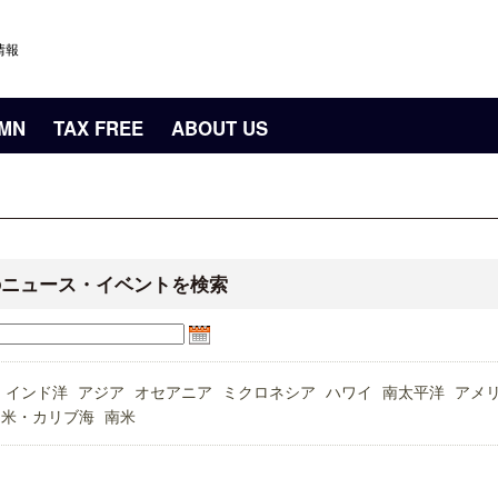
情報
UMN
TAX FREE
ABOUT US
のニュース・イベントを検索
インド洋
アジア
オセアニア
ミクロネシア
ハワイ
南太平洋
アメ
中米・カリブ海
南米