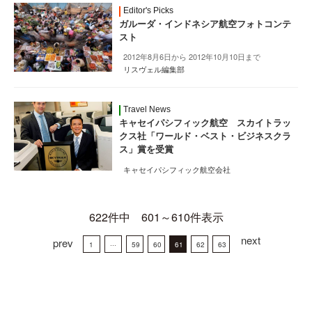
Editor's Picks
ガルーダ・インドネシア航空フォトコンテ
スト
2012年8月6日から 2012年10月10日まで
リスヴェル編集部
Travel News
キャセイパシフィック航空 スカイトラッ
クス社「ワールド・ベスト・ビジネスクラ
ス」賞を受賞
キャセイパシフィック航空会社
622件中 601～610件表示
next
prev
1
···
59
60
61
62
63