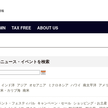
情報
UMN
TAX FREE
ABOUT US
のニュース・イベントを検索
インド洋
アジア
オセアニア
ミクロネシア
ハワイ
南太平洋
アメ
中米・カリブ海
南米
ベント・フェスティバル
キャンペーン・セール
ショッピング・お土産