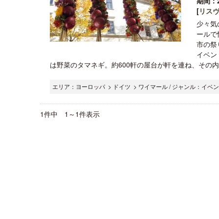
期間：2
[
リス
少々気
ールで
市の祭
イベン
は野菜のタマネギ。約600軒の屋台が軒を連ね、その内1
エリア：ヨーロッパ > ドイツ > ワイマール / ジャンル：イベ
1件中 1～1件表示