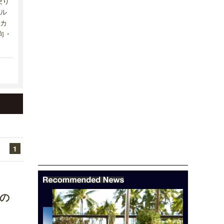
便り
ル
カ
向・
1
の