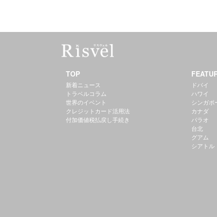
TOP
FEATU
新着ニュース
ドバイ
トラベルコラム
ハワイ
世界のイベント
シンガポ
クレジットカード活用法
カナダ
付加価値税払戻し手続き
パラオ
台北
グアム
シアトル