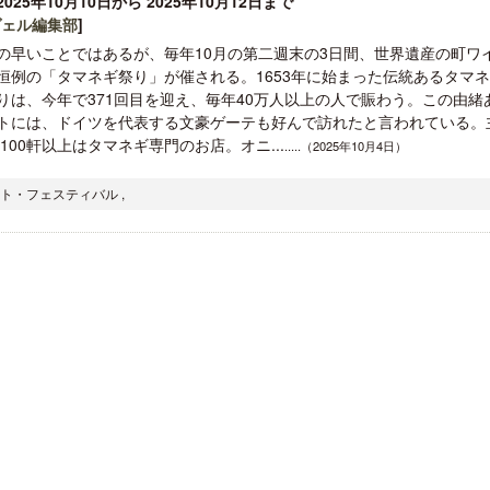
025年10月10日から 2025年10月12日まで
ヴェル編集部
]
の早いことではあるが、毎年10月の第二週末の3日間、世界遺産の町ワ
恒例の「タマネギ祭り」が催される。1653年に始まった伝統あるタマ
りは、今年で371回目を迎え、毎年40万人以上の人で賑わう。この由緒
トには、ドイツを代表する文豪ゲーテも好んで訪れたと言われている。
00軒以上はタマネギ専門のお店。オニ...
.....（2025年10月4日）
ロサンゼルス観光局、ウォルト・ディ
クアロア・ランチ、新予約
ズニーゆかりのスポット10選を紹介
入のお知らせ
ント・フェスティバル ,