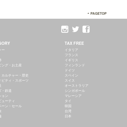
PAGETOP
GORY
TAX FREE
ャー
イタリア
フランス
跡
イギリス
ピング・お土産
フィンランド
ドイツ
・カルチャー・歴史
スペイン
ィビティ・スポーツ
スイス
社
オーストラリア
ズ・鉄道
シンガポール
ション
マレーシア
ビューティ
タイ
ペーン・セール
韓国
旅
台湾
備
日本