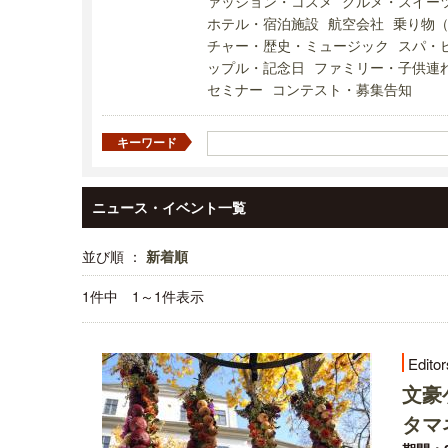
ァッション・コスメ
グルメ・スイー
ホテル・宿泊施設
航空会社
乗り物
チャー・歴史・ミュージック
スパ・
ップル・記念日
ファミリー・子供連
セミナー
コンテスト・募集告知
キーワード
ニュース・イベント一覧
並び順 ：
新着順
1件中 1～1件表示
Editor
文豪
タマ