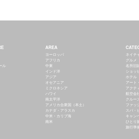
RE
AREA
CATE
ヨーロッパ
ネイチ
アフリカ
グルメ
ール
中東
名所旧
インド洋
ショッ
アジア
ホテル
オセアニア
アート
ミクロネシア
アクテ
ハワイ
航空会
南太平洋
クルー
アメリカ合衆国（本土）
ファッ
カナダ・アラスカ
スパ・
中米・カリブ海
キャン
南米
ひとり
旅行準