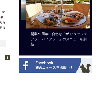
イマ
ネギ
ある
主役
システム導
開業50周年に合わせ「ザ ビュッフェ
ロサンゼ
アット ハイアット」のメニューを刷
ズニーゆ
新
1