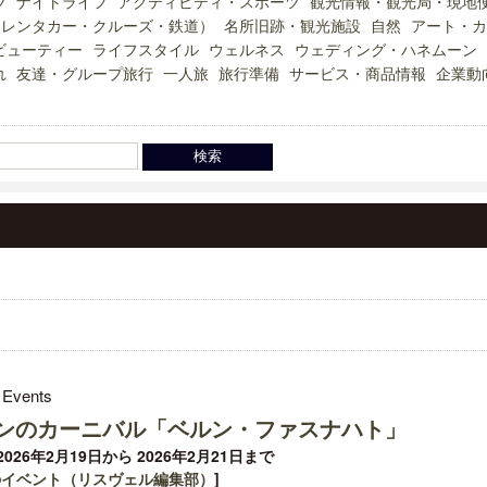
ツ
ナイトライフ
アクティビティ・スポーツ
観光情報・観光局・現地
（レンタカー・クルーズ・鉄道）
名所旧跡・観光施設
自然
アート・カ
ビューティー
ライフスタイル
ウェルネス
ウェディング・ハネムーン
れ
友達・グループ旅行
一人旅
旅行準備
サービス・商品情報
企業動
 Events
ンのカーニバル「ベルン・ファスナハト」
026年2月19日から 2026年2月21日まで
のイベント（リスヴェル編集部）
]