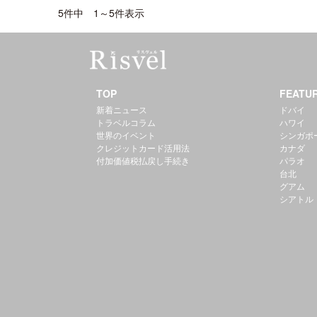
5件中 1～5件表示
TOP
FEATU
新着ニュース
ドバイ
トラベルコラム
ハワイ
世界のイベント
シンガポ
クレジットカード活用法
カナダ
付加価値税払戻し手続き
パラオ
台北
グアム
シアトル