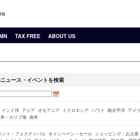
情報
UMN
TAX FREE
ABOUT US
のニュース・イベントを検索
インド洋
アジア
オセアニア
ミクロネシア
ハワイ
南太平洋
アメ
中米・カリブ海
南米
ベント・フェスティバル
キャンペーン・セール
ショッピング・お土産