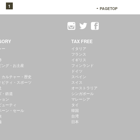
1
PAGETOP
GORY
TAX FREE
ャー
イタリア
フランス
跡
イギリス
ピング・お土産
フィンランド
ドイツ
・カルチャー・歴史
スペイン
ィビティ・スポーツ
スイス
社
オーストラリア
ズ・鉄道
シンガポール
ション
マレーシア
ビューティ
タイ
ペーン・セール
韓国
旅
台湾
備
日本