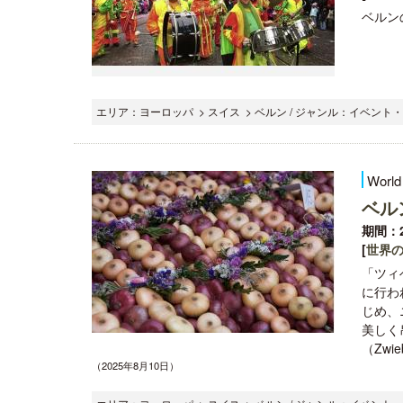
ベルンの
エリア：ヨーロッパ > スイス > ベルン / ジャンル：イベント
World
ベル
期間：2
[
世界
「ツィ
に行わ
じめ、
美しく
（Zwi
（2025年8月10日）