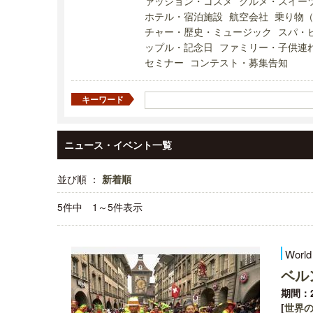
ァッション・コスメ
グルメ・スイー
ホテル・宿泊施設
航空会社
乗り物
チャー・歴史・ミュージック
スパ・
ップル・記念日
ファミリー・子供連
セミナー
コンテスト・募集告知
キーワード
ニュース・イベント一覧
並び順 ：
新着順
5件中 1～5件表示
World
ベル
期間：2
[
世界