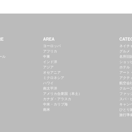
RE
AREA
CATE
ヨーロッパ
ネイチ
アフリカ
グルメ
ール
中東
名所旧
インド洋
ショッ
アジア
ホテル
オセアニア
アート
ミクロネシア
アクテ
ハワイ
航空会
南太平洋
クルー
アメリカ合衆国（本土）
ファッ
カナダ・アラスカ
スパ・
中米・カリブ海
キャン
南米
ひとり
旅行準