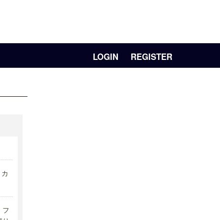
LOGIN
REGISTER
リカ
フ