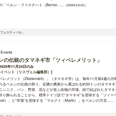
「ベルン・ファスナハト（Berner...
.....（2026年2月4日）
・フェスティバル ,
クアロア・ランチ、新予約システム導
開業50周年に合わせ「ザ 
入のお知らせ
アット ハイアット」のメ
新
 Events
ンの伝統のタマネギ市「ツィベレメリット」
025年11月24日のみ
のイベント（リスヴェル編集部）
]
ベレメリット（Zibelemärit）」（タマネギ市）は、毎年11月第4週の月
れるベルンの伝統の祭り。近隣の農家から運ばれる約50トンのタマネギ
ニンニク、パン、野菜、花などが並ぶ名物の市場。紐で結ばれたタマネ
吊り飾られることから、標準ドイツ語で“タマネギ”を意味する「ツィー
ebel）」と“市場”を意味する「マルクト（Markt）」をベルンの方言...
.....