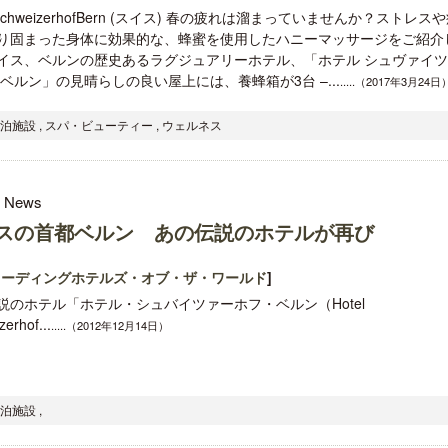
l SchweizerhofBern (スイス) 春の疲れは溜まっていませんか？ストレス
り固まった身体に効果的な、蜂蜜を使用したハニーマッサージをご紹介
イス、ベルンの歴史あるラグジュアリーホテル、「ホテル シュヴァイ
 ベルン」の見晴らしの良い屋上には、養蜂箱が3台 –...
.....（2017年3月24日
泊施設 , スパ・ビューティー , ウェルネス
l News
スの首都ベルン あの伝説のホテルが再び
リーディングホテルズ・オブ・ザ・ワールド
]
説のホテル「ホテル・シュバイツァーホフ・ベルン（Hotel
erhof...
.....（2012年12月14日）
泊施設 ,