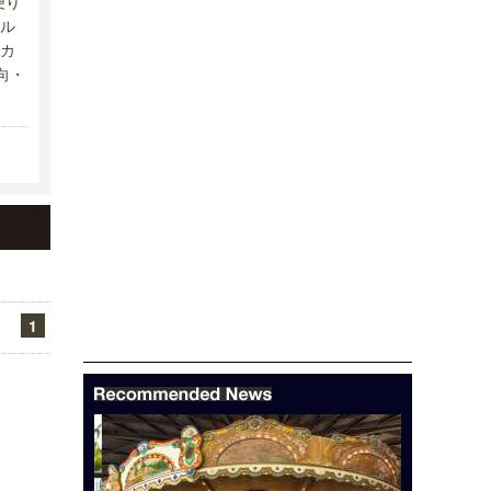
便り
ル
カ
向・
1