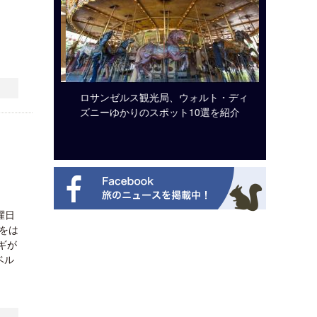
ビュッフェ
ロサンゼルス観光局、ウォルト・ディ
クアロア
ニューを刷
ズニーゆかりのスポット10選を紹介
入のお知
曜日
をは
ギが
ベル