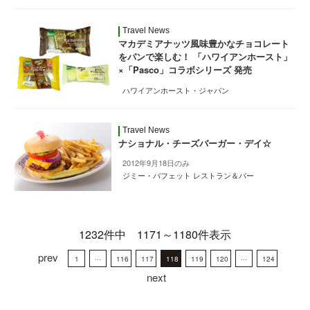
Travel News
マカデミアナッツ風味豊かなチョコレート
をパンで楽しむ！ 「ハワイアンホースト」
×「Pasco」コラボシリーズ 発売
ハワイアンホースト・ジャパン
Travel News
ナショナル・チーズバーガー・デイ☆
2012年9月18日のみ
ジミー・バフェット レストラン＆バー
1232件中 1171～1180件表示
prev
1
···
116
117
118
119
120
···
124
next