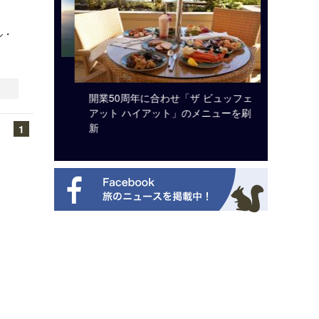
ル・
システム導
開業50周年に合わせ「ザ ビュッフェ
梁貴子氏
アット ハイアット」のメニューを刷
じられた
新
1