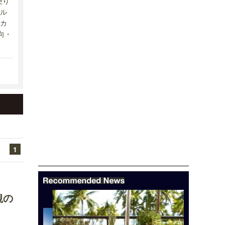
便り
ル
カ
向・
1
観の