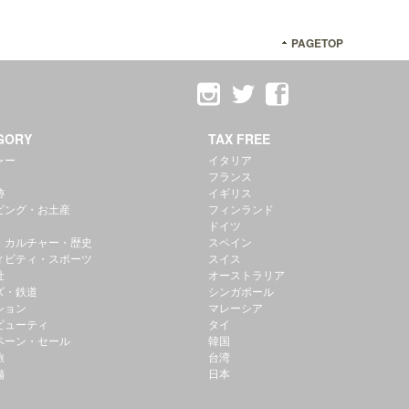
PAGETOP
GORY
TAX FREE
ャー
イタリア
フランス
跡
イギリス
ピング・お土産
フィンランド
ドイツ
・カルチャー・歴史
スペイン
ィビティ・スポーツ
スイス
社
オーストラリア
ズ・鉄道
シンガポール
ション
マレーシア
ビューティ
タイ
ペーン・セール
韓国
旅
台湾
備
日本