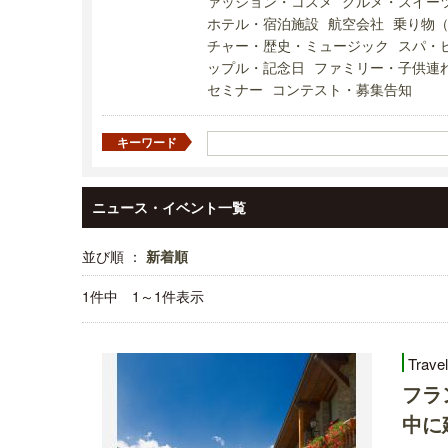
ァッション・コスメ
グルメ・スイー
ホテル・宿泊施設
航空会社
乗り物
チャー・歴史・ミュージック
スパ・
ップル・記念日
ファミリー・子供連
セミナー
コンテスト・募集告知
キーワード
ニュース・イベント一覧
並び順 ：
新着順
1件中 1～1件表示
Trave
フラ
中に