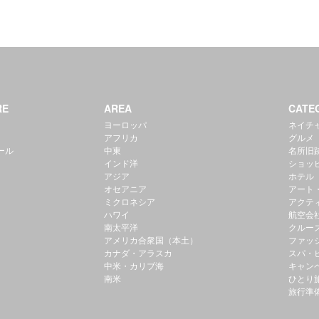
RE
AREA
CATE
ヨーロッパ
ネイチ
アフリカ
グルメ
ール
中東
名所旧
インド洋
ショッ
アジア
ホテル
オセアニア
アート
ミクロネシア
アクテ
ハワイ
航空会
南太平洋
クルー
アメリカ合衆国（本土）
ファッ
カナダ・アラスカ
スパ・
中米・カリブ海
キャン
南米
ひとり
旅行準