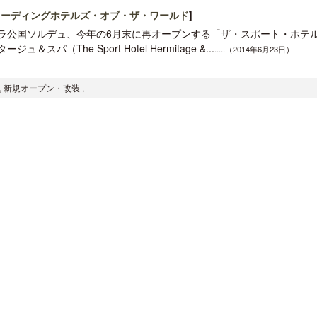
リーディングホテルズ・オブ・ザ・ワールド
]
ラ公国ソルデュ、今年の6月末に再オープンする「ザ・スポート・ホテ
ジュ＆スパ（The Sport Hotel Hermitage &...
.....（2014年6月23日）
, 新規オープン・改装 ,
梁貴子氏の韓国文学『願うのは私に禁
クアロア・ランチ、新予約
じられたこと』が文藝春秋から刊行
入のお知らせ