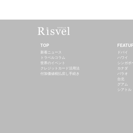
TOP
FEATU
新着ニュース
ドバイ
トラベルコラム
ハワイ
世界のイベント
シンガポ
クレジットカード活用法
カナダ
付加価値税払戻し手続き
パラオ
台北
グアム
シアトル