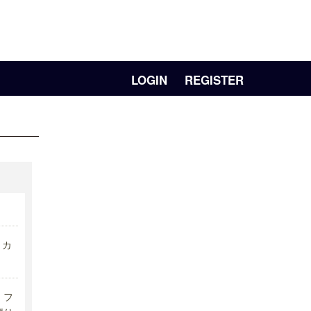
LOGIN
REGISTER
リカ
フ