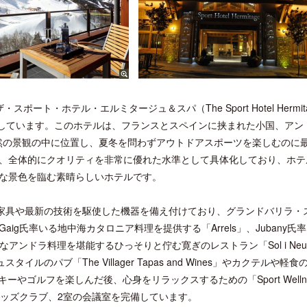
・ホテル・エルミタージュ＆スパ（The Sport Hotel Hermita
現しています。このホテルは、フランスとスペインに挟まれた小国、アン
自然の景観の中に位置し、夏冬を問わずアウトドアスポーツを楽しむのに
、全体的にクオリティを非常に優れた水準として具体化しており、ホテ
な景色を臨む素晴らしいホテルです。
級家具や最新の技術を駆使した機器を備え付けており、グランドバリラ・
g氏率いる地中海カタロニア料理を提供する「Arrels」、Jubany氏
アンドラ料理を堪能するひっそりと佇む寛ぎのレストラン「Sol i Neu C
ルのパブ「The Villager Tapas and Wines」やカクテルや軽
スキーやゴルフを楽しんだ後、心身をリラックスするための「Sport Wellne
ングプールやキッズクラブ、2室の会議室を完備しています。