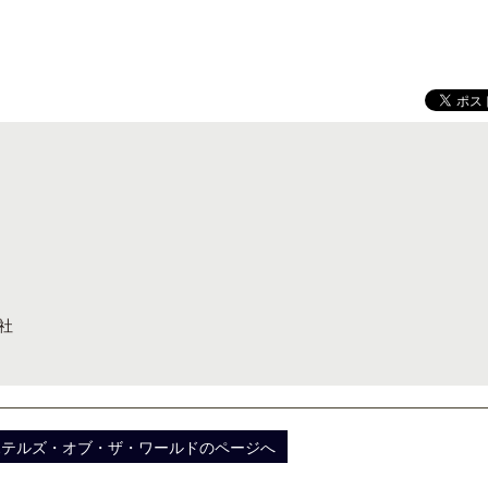
クアロア・ランチ、新予約システム導
開業50周年に合わせ「ザ 
入のお知らせ
アット ハイアット」のメ
新
社
ホテルズ・オブ・ザ・ワールドのページへ