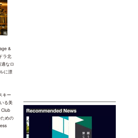
ge &
ドラ北
最適なロ
ルに漂
スキー
率いる美
lub
食のための
ss