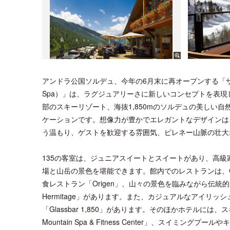
アンドラ公国ソルデュ、今年の6月末に再オープンする「ザ・スポート
Spa）」は、ラグジュアリーさに新しいコンセプトを表
部のスキーリゾート、海抜1,850mのソルデュの美しい
ケーションです。想像力が豊かでエレガントなデザインは
う温もり、ゲストを歓迎する雰囲気、ピレネー山脈の壮大
135の客室は、ジュニアスイートとスイートがあり、高
場と山岳の景色を堪能できます。館内でのレストランは、Gai
食レストラン「Origen」、山々の景色を臨みながら伝統的な
Hermitage」があります。また、カジュアルなアイリッシュスタイ
「Glassbar 1,850」があります。そのほかホテルには、
Mountain Spa & Fitness Center」、スイミ