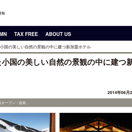
情報
UMN
TAX FREE
ABOUT US
小国の美しい自然の景観の中に建つ新加盟ホテル
た小国の美しい自然の景観の中に建つ
2014年06月
規オープン・改装 ,