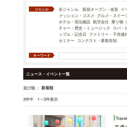
全ジャンル
新規オープン・改装
イ
ジャンル
ァッション・コスメ
グルメ・スイー
ホテル・宿泊施設
航空会社
乗り物
チャー・歴史・ミュージック
スパ・
ップル・記念日
ファミリー・子供連
セミナー
コンテスト・募集告知
キーワード
ニュース・イベント一覧
並び順 ：
新着順
3件中 1～3件表示
Trave
エチ