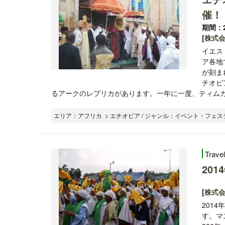
催！
期間：2
[
株式
イエス
ア各地
が刻ま
チオピ
るアークのレプリカがあります。一年に一度、ティムカ
エリア：アフリカ > エチオピア / ジャンル：イベント・フェス
Trave
20
[
株式
201
す。マ