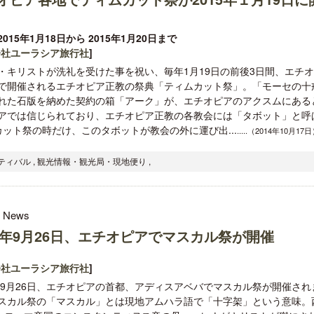
015年1月18日から 2015年1月20日まで
会社ユーラシア旅行社
]
・キリストが洗礼を受けた事を祝い、毎年1月19日の前後3日間、エチ
で開催されるエチオピア正教の祭典「ティムカット祭」。「モーセの十
クアロア・ランチ、新予約システム導
梁貴子氏の韓国文学『願う
れた石版を納めた契約の箱「アーク」が、エチオピアのアクスムにある
入のお知らせ
じられたこと』が文藝春秋
アでは信じられており、エチオピア正教の各教会には「タボット」と呼
ット祭の時だけ、このタボットが教会の外に運び出...
.....（2014年10月17
ティバル , 観光情報・観光局・現地便り ,
l News
14年9月26日、エチオピアでマスカル祭が開催
会社ユーラシア旅行社
]
4年9月26日、エチオピアの首都、アディスアベバでマスカル祭が開催され
スカル祭の「マスカル」とは現地アムハラ語で「十字架」という意味。