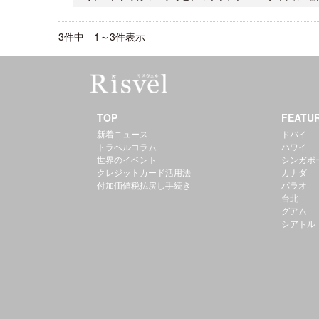
3件中 1～3件表示
TOP
FEATU
新着ニュース
ドバイ
トラベルコラム
ハワイ
世界のイベント
シンガポ
クレジットカード活用法
カナダ
付加価値税払戻し手続き
パラオ
台北
グアム
シアトル