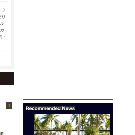
フ
便り
ル
カ
向・
1
開