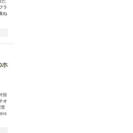
れた
フラ
束ね
のホ
軒目
チオ
運営
（2013