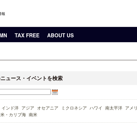
情報
UMN
TAX FREE
ABOUT US
のニュース・イベントを検索
インド洋
アジア
オセアニア
ミクロネシア
ハワイ
南太平洋
アメ
中米・カリブ海
南米