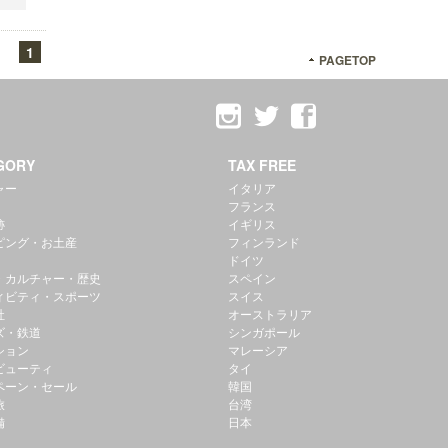
1
PAGETOP
GORY
TAX FREE
ャー
イタリア
フランス
跡
イギリス
ピング・お土産
フィンランド
ドイツ
・カルチャー・歴史
スペイン
ィビティ・スポーツ
スイス
社
オーストラリア
ズ・鉄道
シンガポール
ション
マレーシア
ビューティ
タイ
ペーン・セール
韓国
旅
台湾
備
日本