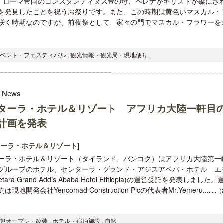
年、ローマ帝国のコンスタンティヌス帝の母、ヘレナがキリストが磔にさ
を発見したことを祝うお祭りです。また、この時期は黄色いマスカル・
咲く時期なのですが、前夜祭として、家々の門でマスカル・フラワーを
イベント・フェスティバル , 観光情報・観光局・現地便り ,
l News
ターラ・ホテル＆リゾート アフリカ大陸一軒目
計画を発表
ターラ・ホテル＆リゾート
]
ーラ・ホテル＆リゾート（タイランド、バンコク）はアフリカ大陸第一
グループのホテル、センターラ・グランド・アジスアベバ・ホテル エ
tara Grand Addis Ababa Hotel Ethiopia)の運営受託を発表しました。
現地開発会社Yencomad Construction Plcの代表者Mr.Yemeru...
.....
規オープン・改装 , ホテル・宿泊施設 , 自然