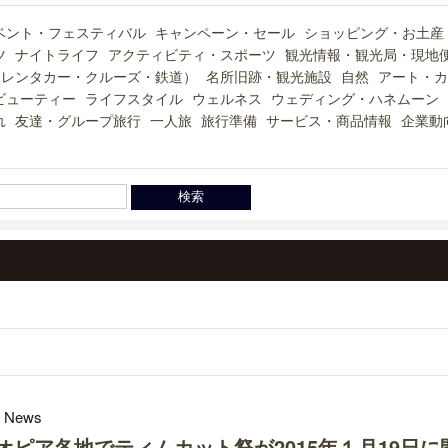
ベント・フェスティバル
キャンペーン・セール
ショッピング・お土産
ツ
ナイトライフ
アクティビティ・スポーツ
観光情報・観光局・現地
（レンタカー・クルーズ・鉄道）
名所旧跡・観光施設
自然
アート・カ
ビューティー
ライフスタイル
ウェルネス
ウェディング・ハネムーン
れ
友達・グループ旅行
一人旅
旅行準備
サービス・商品情報
企業動
l News
オピア各地でティムカット祭が2015年１月19日に