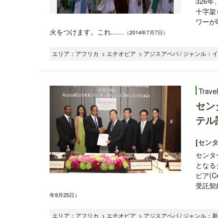
326
十字架
ワーが
火をつけます。これ...
.....（2014年7月7日）
エリア：アフリカ > エチオピア > アジスアベバ / ジャンル：
Trave
セン
テル
[
セン
センタ
となる
ピア(Ce
受託契約は
年9月25日）
エリア：アフリカ > エチオピア > アジスアベバ / ジャンル：新