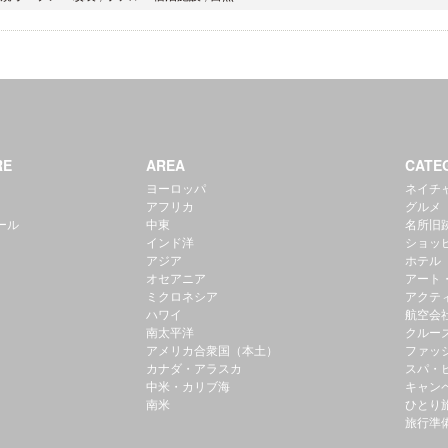
RE
AREA
CATE
ヨーロッパ
ネイチ
アフリカ
グルメ
ール
中東
名所旧
インド洋
ショッ
アジア
ホテル
オセアニア
アート
ミクロネシア
アクテ
ハワイ
航空会
南太平洋
クルー
アメリカ合衆国（本土）
ファッ
カナダ・アラスカ
スパ・
中米・カリブ海
キャン
南米
ひとり
旅行準