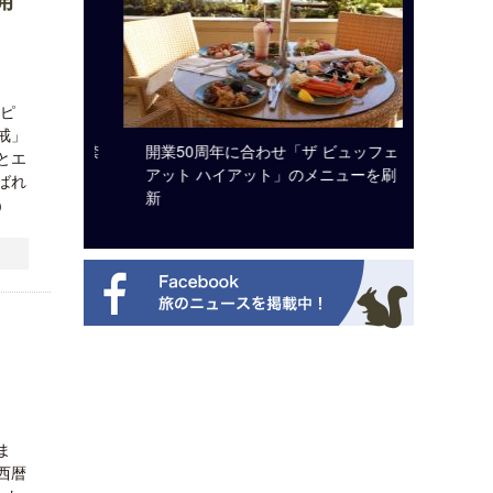
オピ
戒」
のは私に禁
開業50周年に合わせ「ザ ビュッフェ
クアロア
とエ
から刊行
アット ハイアット」のメニューを刷
入のお知
ばれ
新
日）
ま
西暦