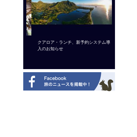
ルト・ディ
クアロア・ランチ、新予約システム導
開業50
選を紹介
入のお知らせ
アット 
新