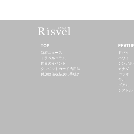
TOP
FEATU
新着ニュース
ドバイ
トラベルコラム
ハワイ
世界のイベント
シンガポ
クレジットカード活用法
カナダ
付加価値税払戻し手続き
パラオ
台北
グアム
シアトル