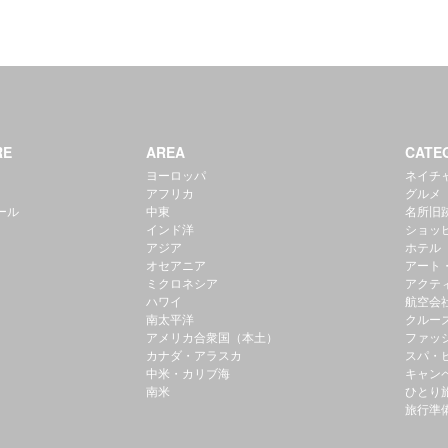
RE
AREA
CATE
ヨーロッパ
ネイチ
アフリカ
グルメ
ール
中東
名所旧
インド洋
ショッ
アジア
ホテル
オセアニア
アート
ミクロネシア
アクテ
ハワイ
航空会
南太平洋
クルー
アメリカ合衆国（本土）
ファッ
カナダ・アラスカ
スパ・
中米・カリブ海
キャン
南米
ひとり
旅行準