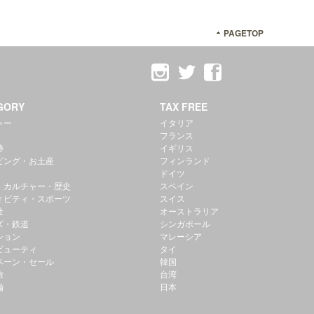
PAGETOP
GORY
TAX FREE
ャー
イタリア
フランス
跡
イギリス
ピング・お土産
フィンランド
ドイツ
・カルチャー・歴史
スペイン
ィビティ・スポーツ
スイス
社
オーストラリア
ズ・鉄道
シンガポール
ション
マレーシア
ビューティ
タイ
ペーン・セール
韓国
旅
台湾
備
日本