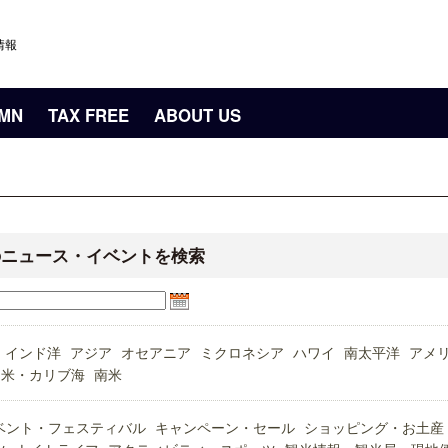
情報
UMN
TAX FREE
ABOUT US
のニュース・イベントを検索
インド洋
アジア
オセアニア
ミクロネシア
ハワイ
南太平洋
アメ
中米・カリブ海
南米
ベント・フェスティバル
キャンペーン・セール
ショッピング・お土産