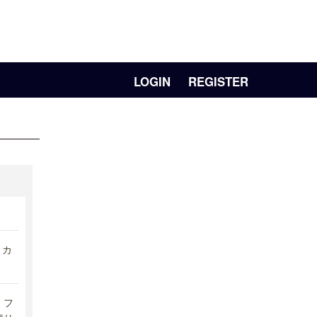
LOGIN
REGISTER
リカ
フ