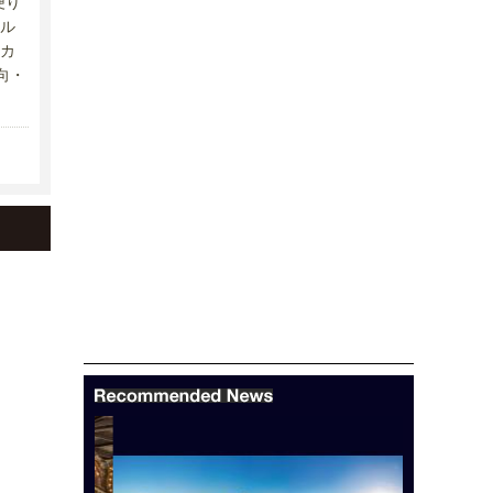
便り
ル
カ
向・