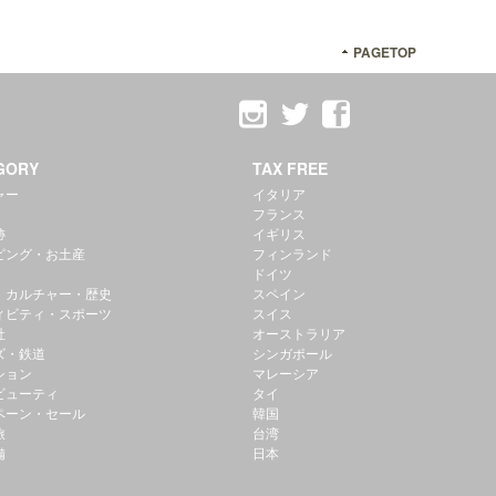
PAGETOP
GORY
TAX FREE
ャー
イタリア
フランス
跡
イギリス
ピング・お土産
フィンランド
ドイツ
・カルチャー・歴史
スペイン
ィビティ・スポーツ
スイス
社
オーストラリア
ズ・鉄道
シンガポール
ション
マレーシア
ビューティ
タイ
ペーン・セール
韓国
旅
台湾
備
日本