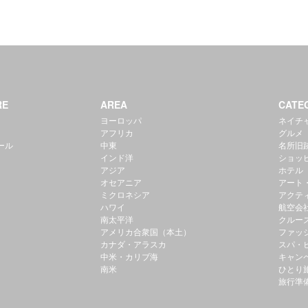
RE
AREA
CATE
ヨーロッパ
ネイチ
アフリカ
グルメ
ール
中東
名所旧
インド洋
ショッ
アジア
ホテル
オセアニア
アート
ミクロネシア
アクテ
ハワイ
航空会
南太平洋
クルー
アメリカ合衆国（本土）
ファッ
カナダ・アラスカ
スパ・
中米・カリブ海
キャン
南米
ひとり
旅行準