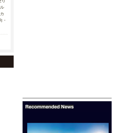
便り
ル
カ
向・