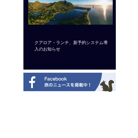
のは私に禁
クアロア・ランチ、新予約システム導
開業50
から刊行
入のお知らせ
アット 
新