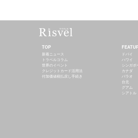
TOP
FEATU
新着ニュース
ドバイ
トラベルコラム
ハワイ
世界のイベント
シンガポ
クレジットカード活用法
カナダ
付加価値税払戻し手続き
パラオ
台北
グアム
シアトル