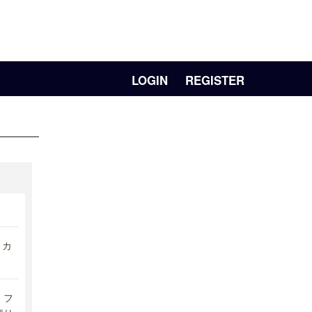
LOGIN
REGISTER
リカ
フ