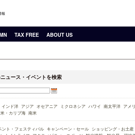
情報
UMN
TAX FREE
ABOUT US
のニュース・イベントを検索
インド洋
アジア
オセアニア
ミクロネシア
ハワイ
南太平洋
アメ
中米・カリブ海
南米
ベント・フェスティバル
キャンペーン・セール
ショッピング・お土産