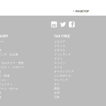
PAGETOP
GORY
TAX FREE
ャー
イタリア
フランス
跡
イギリス
ピング・お土産
フィンランド
ドイツ
・カルチャー・歴史
スペイン
ィビティ・スポーツ
スイス
社
オーストラリア
ズ・鉄道
シンガポール
ション
マレーシア
ビューティ
タイ
ペーン・セール
韓国
旅
台湾
備
日本