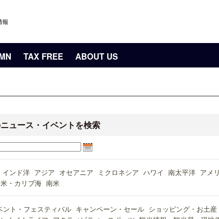
情報
UMN
TAX FREE
ABOUT US
のニュース・イベントを検索
インド洋
アジア
オセアニア
ミクロネシア
ハワイ
南太平洋
アメ
中米・カリブ海
南米
ベント・フェスティバル
キャンペーン・セール
ショッピング・お土産