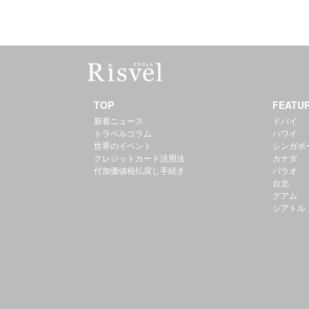
TOP
FEATU
新着ニュース
ドバイ
トラベルコラム
ハワイ
世界のイベント
シンガポ
クレジットカード活用法
カナダ
付加価値税払戻し手続き
パラオ
台北
グアム
シアトル