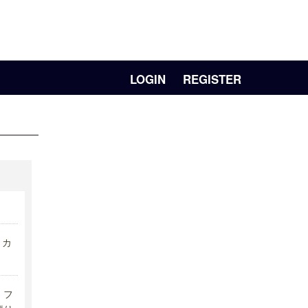
LOGIN
REGISTER
リカ
フ