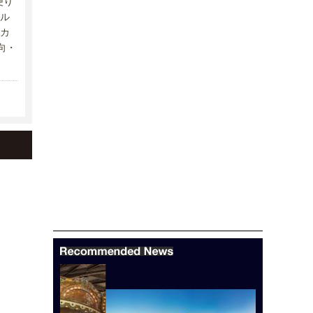
便り
ル
カ
向・