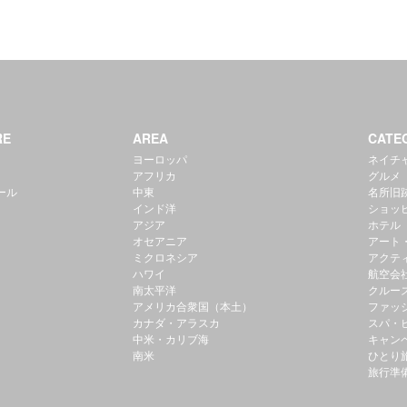
RE
AREA
CATE
ヨーロッパ
ネイチ
アフリカ
グルメ
ール
中東
名所旧
インド洋
ショッ
アジア
ホテル
オセアニア
アート
ミクロネシア
アクテ
ハワイ
航空会
南太平洋
クルー
アメリカ合衆国（本土）
ファッ
カナダ・アラスカ
スパ・
中米・カリブ海
キャン
南米
ひとり
旅行準