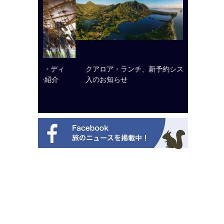
ルト・ディ
クアロア・ランチ、新予約システム導
開業50
選を紹介
入のお知らせ
アット 
新