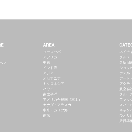
RE
AREA
CATE
ヨーロッパ
ネイチ
アフリカ
グルメ
ール
中東
名所旧
インド洋
ショッ
アジア
ホテル
オセアニア
アート
ミクロネシア
アクテ
ハワイ
航空会
南太平洋
クルー
アメリカ合衆国（本土）
ファッ
カナダ・アラスカ
スパ・
中米・カリブ海
キャン
南米
ひとり
旅行準