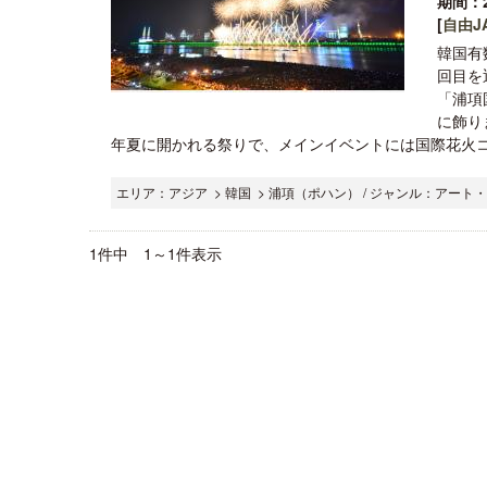
期間：2
[
自由JA
韓国有
回目を
「浦項
に飾り
年夏に開かれる祭りで、メインイベントには国際花火コ
エリア：アジア > 韓国 > 浦項（ポハン） / ジャンル：アー
1件中 1～1件表示