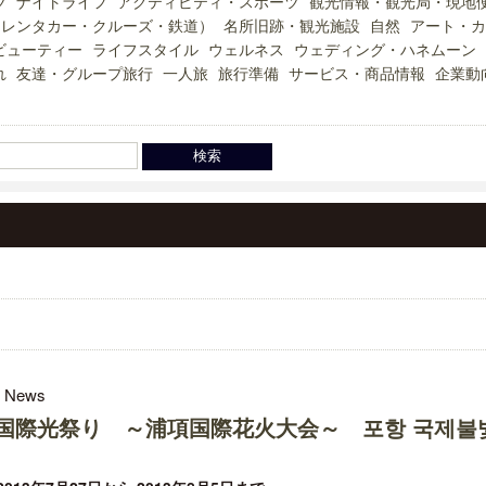
ツ
ナイトライフ
アクティビティ・スポーツ
観光情報・観光局・現地
（レンタカー・クルーズ・鉄道）
名所旧跡・観光施設
自然
アート・カ
ビューティー
ライフスタイル
ウェルネス
ウェディング・ハネムーン
れ
友達・グループ旅行
一人旅
旅行準備
サービス・商品情報
企業動
l News
国際光祭り ～浦項国際花火大会～ 포항 국제불