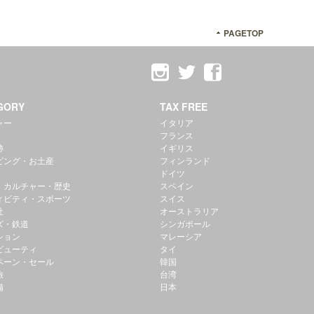
PAGETOP
GORY
TAX FREE
ャー
イタリア
フランス
跡
イギリス
ピング・お土産
フィンランド
ドイツ
・カルチャー・歴史
スペイン
ィビティ・スポーツ
スイス
社
オーストラリア
ズ・鉄道
シンガポール
ション
マレーシア
ビューティ
タイ
ペーン・セール
韓国
旅
台湾
備
日本