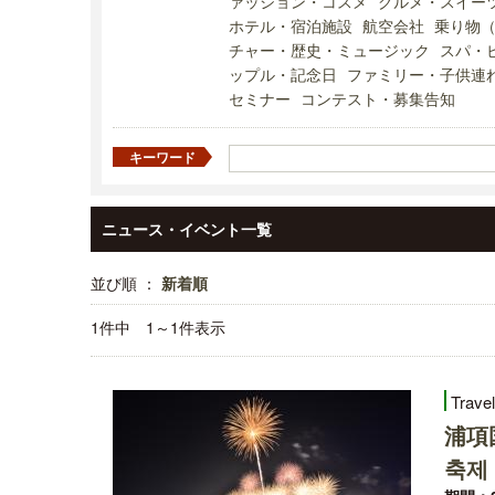
ァッション・コスメ
グルメ・スイー
ホテル・宿泊施設
航空会社
乗り物
チャー・歴史・ミュージック
スパ・
ップル・記念日
ファミリー・子供連
セミナー
コンテスト・募集告知
キーワード
ニュース・イベント一覧
並び順 ：
新着順
1件中 1～1件表示
Trave
浦項
축제