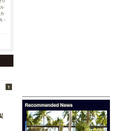
便り
ル
カ
向・
1
빛