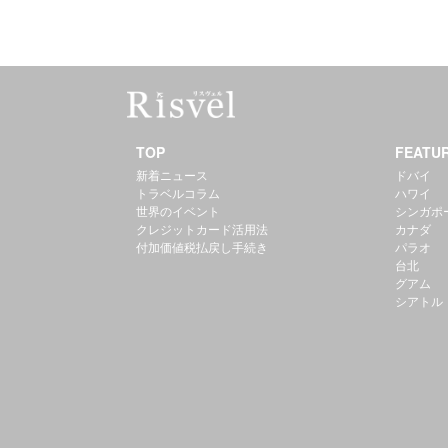
TOP
FEATU
新着ニュース
ドバイ
トラベルコラム
ハワイ
世界のイベント
シンガポ
クレジットカード活用法
カナダ
付加価値税払戻し手続き
パラオ
台北
グアム
シアトル