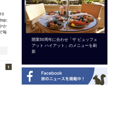
10
p;
やか
で毎
システム導
開業50周年に合わせ「ザ ビュッフェ
梁貴子氏
アット ハイアット」のメニューを刷
じられた
新
1