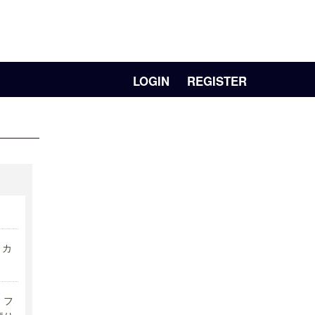
LOGIN
REGISTER
リカ
フ