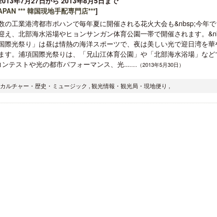
013年7月27日から 2013年8月5日まで
PAN *** 韓国現地手配専門店***
]
数の工業港湾都市ポハンで毎年夏に開催される花火大会も&nbsp;今年で
迎え、北部海水浴場やヒョンサンガン体育公園一帯で開催されます。&nbs
国際光祭り」は昼は情熱の海洋スポーツで、夜は美しい光で迎日湾を華
ます。浦項国際光祭りは、「兄山江体育公園」や「北部海水浴場」など
ンテストや光の都市パフォーマンス、光...
.....（2013年5月30日）
梁貴子氏の韓国文学『願うのは私に禁
クアロア・ランチ、新予約
じられたこと』が文藝春秋から刊行
入のお知らせ
ト・カルチャー・歴史・ミュージック , 観光情報・観光局・現地便り ,