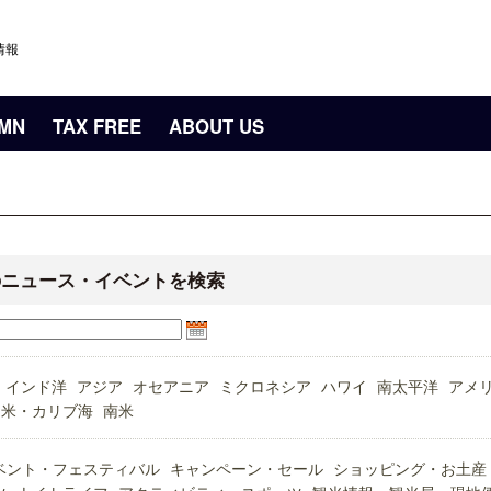
情報
UMN
TAX FREE
ABOUT US
のニュース・イベントを検索
インド洋
アジア
オセアニア
ミクロネシア
ハワイ
南太平洋
アメ
中米・カリブ海
南米
ベント・フェスティバル
キャンペーン・セール
ショッピング・お土産