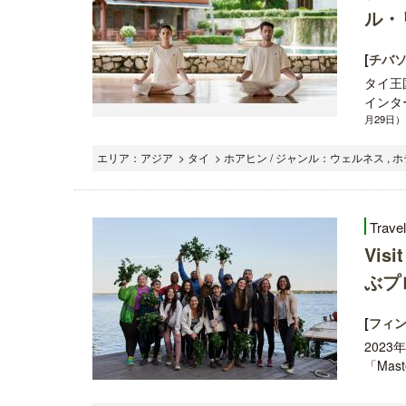
ル・
[
チバソ
タイ王
インタ
月29日）
エリア：アジア > タイ > ホアヒン / ジャンル：ウェルネス , 
Trave
Vi
ぶプ
[
フィ
202
「Master