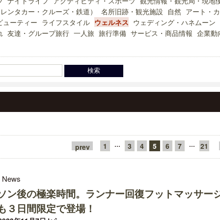
ツ
ナイトライフ
アクティビティ・スポーツ
観光情報・観光局・現地
（レンタカー・クルーズ・鉄道）
名所旧跡・観光施設
自然
アート・カ
ビューティー
ライフスタイル
ウェルネス
ウェディング・ハネムーン
れ
友達・グループ旅行
一人旅
旅行準備
サービス・商品情報
企業動
···
···
1
3
4
5
6
7
21
prev
l News
ソン後の極楽時間。ランナー回復フットマッサー
も３日間限定で登場！