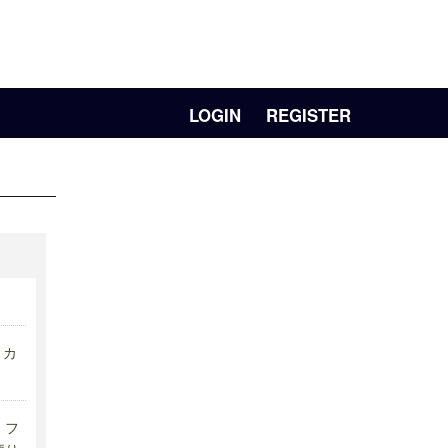
LOGIN
REGISTER
リカ
フ