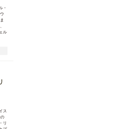
ル・
とウ
いま
り、
ェル
リ
イス
スの
・リ
とプ