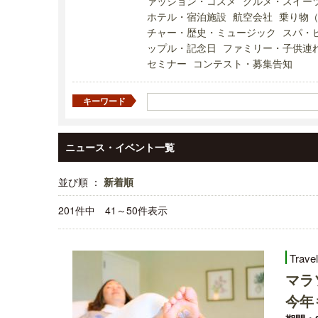
ァッション・コスメ
グルメ・スイー
ホテル・宿泊施設
航空会社
乗り物
チャー・歴史・ミュージック
スパ・
ップル・記念日
ファミリー・子供連
セミナー
コンテスト・募集告知
キーワード
ニュース・イベント一覧
並び順 ：
新着順
201件中 41～50件表示
Trave
マラ
今年