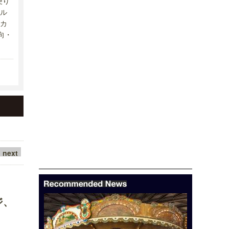
便り
ル
カ
向・
next
ジ、