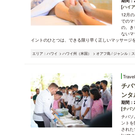
期間：2
[
ハイア
12月
でのマ
の。き
ないマ
イントのひとつは、できる限り早く正しいマッサージを行
エリア：ハワイ > ハワイ州（米国） > オアフ島 / ジャンル：
Trave
チバ
ンタ
期間：2
[
チバソ
チバソ
ントを
された1