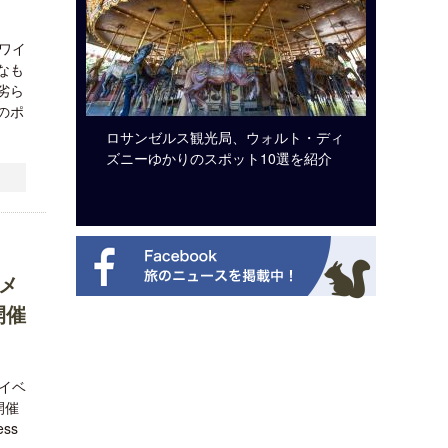
ワイ
なも
劣ら
のポ
ビュッフェ
ロサンゼルス観光局、ウォルト・ディ
クアロア
ニューを刷
ズニーゆかりのスポット10選を紹介
入のお知
メ
開催
イベ
開催
ss