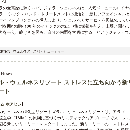
ラの受賞歴に輝くスパ、ジャラ・ウェルネスは、人気メニューのロイヤ
ラ・ シックスハンド・トリートメントの復活と、新しいフェイシャル
ーイングプログラムの導入により、ウェルネス サービスを再強化して
パを囲む樹齢 100 年のイチジクの木は、根に栄養を与え、土壌と関わ
力を与え、静けさを保ち、自分の内面を大切にする、というジャラ・ウ
泊施設 , ウェルネス , スパ・ビューティー
l News
ル・ウェルネスリゾート ストレスに立ち向かう新
ート
ム ホアヒン
]
のウェルネス特化型リゾートズラル・ウェルネスリゾートは、アラブ・
統医学（TAIM）の原則に基づくホリスティックなアプローチでストレ
図る新しいリトリートをスタートしました。新リトリートの「ストレス
＆バーンアウト・リカバリー」は、安全かつサポート体制が整った環境