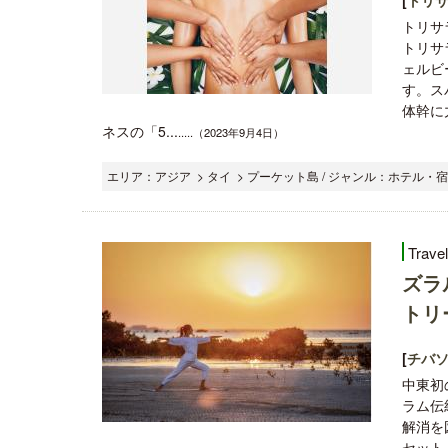
トリサ
トリサ
ェルビ
す。ス
体幹に
ネスの「5...
.....（2023年9月4日）
エリア：アジア > タイ > プーケット島 / ジャンル：ホテル・宿
Trave
ズラ
トリ
[
チバソ
中東初
ラム伝
解消を
セット