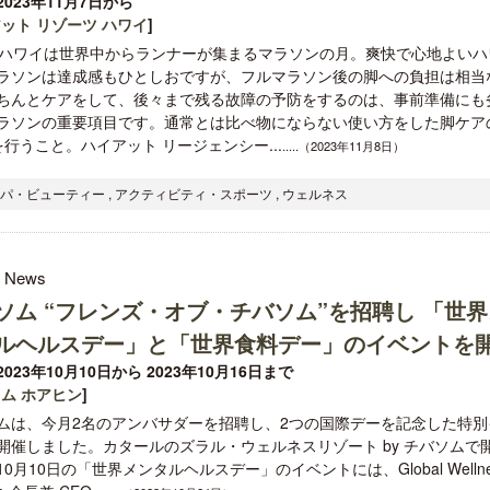
023年11月7日から
ット リゾーツ ハワイ
]
のハワイは世界中からランナーが集まるマラソンの月。爽快で心地よいハ
ラソンは達成感もひとしおですが、フルマラソン後の脚への負担は相当
ちんとケアをして、後々まで残る故障の予防をするのは、事前準備にも
ラソンの重要項目です。通常とは比べ物にならない使い方をした脚ケア
うこと。ハイアット リージェンシー...
.....（2023年11月8日）
クアロア・ランチ、新予約システム導
開業50周年に合わせ「ザ 
入のお知らせ
アット ハイアット」のメ
スパ・ビューティー , アクティビティ・スポーツ , ウェルネス
新
l News
ソム “フレンズ・オブ・チバソム”を招聘し 「世界
ルヘルスデー」と「世界食料デー」のイベントを
023年10月10日から 2023年10月16日まで
ム ホアヒン
]
ムは、今月2名のアンバサダーを招聘し、2つの国際デーを記念した特別
開催しました。カタールのズラル・ウェルネスリゾート by チバソムで
0月10日の「世界メンタルヘルスデー」のイベントには、Global Wellne