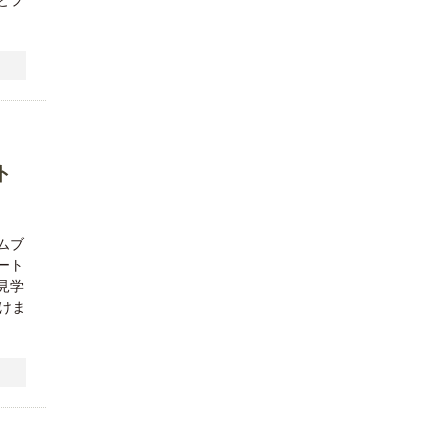
）
ト
ムブ
ート
見学
けま