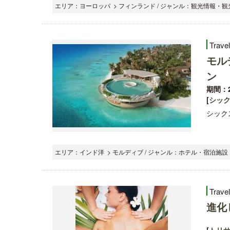
エリア：ヨーロッパ > フィンランド / ジャンル：観光情報・観
Trave
モルテ
ン
期間：2
[
シック
シックス
エリア：インド洋 > モルディブ / ジャンル：ホテル・宿泊施設 ,
Trave
進化
[
トリ