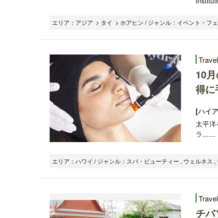
Instit
エリア：アジア > タイ > ホアヒン / ジャンル：イベント・フェ
Trave
10
得に
[
ハイア
太平洋
ラ...
...
エリア：ハワイ / ジャンル：スパ・ビューティー , ウェルネス 
Trave
チバ