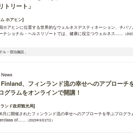
リトリート」
ム ホアヒン
]
国ホアヒンに位置する世界的なウェルネスデスティネーション、チバソ
ーナショナル・ヘルスリゾートでは、健康に役立つウェルネス...
.....（20
ホテル・宿泊施設 ,
l News
sit Finland、フィンランド流の幸せへのアプローチ
ログラムをオンラインで開講！
ンランド政府観光局
]
3年6月に開催されたフィンランド流の幸せへのアプローチを学ぶプログラ
class of...
.....（2023年9月27日）