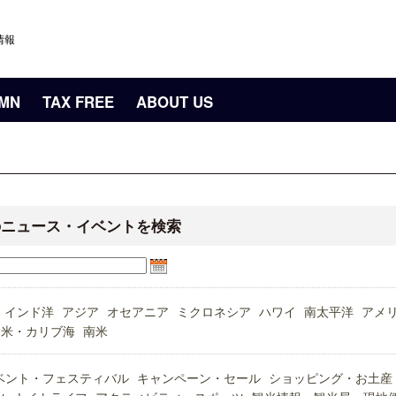
情報
UMN
TAX FREE
ABOUT US
のニュース・イベントを検索
インド洋
アジア
オセアニア
ミクロネシア
ハワイ
南太平洋
アメ
中米・カリブ海
南米
ベント・フェスティバル
キャンペーン・セール
ショッピング・お土産