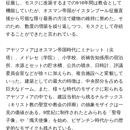
征服し、モスクに改築するまでの916年間は教会として
機能していたが、オスマン帝国がイスタンブール征服直
後から可能な限り最善の方法で建物の維持に努めた。そ
のため、数度の増築を繰り返しつつ、モスクとして存続
することができたと言われている。
アヤソフィアはオスマン帝国時代にミナレット（尖
塔）、メドレセ（学院）、小学校、祈祷告知係用の宿泊
所、水源とセットの貯水槽、公共の噴水、日時計、評議
委員会室などが徐々に加えられ、複合施設へと変貌して
いった。建築としての最大の特徴は、中央部分を占める
巨大なドーム。また、様々な時代のモザイクに彩られる
アヤソフィアの中でも、建設当初から残るナルテックス
（キリスト教の聖堂や教会の拝廊）の抽象モザイクは一
見の価値がある。9世紀に制作されたとみられる「聖母
子像」や「熾天使像」を始め、ビザンチン時代からの歴
史的なモザイクも残されている。