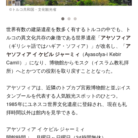
©トルコ共和国・文化観光省
世界有数の建築遺産を数多く有するトルコの中でも、ト
ルコの異文化共存の象徴である世界遺産「
アヤソフィア
（ギリシャ語ではハギア・ソフィア）」が改名し、「
ア
ヤソフィア イ ケビル ジャーミィ
（Ayasofya-i Kebir
Camii）」になり、博物館からモスク（イスラム教礼拝
所）へとかつての役割を取り戻すこととなった。
アヤソフィアは、近隣のトプカプ宮殿博物館と並ぶイス
タンブールを代表する人気観光スポットのひとつ。
1985年にユネスコ世界文化遺産に登録され、現在も礼
拝時間以外は館内を見学できる。
アヤソフィア イ ケビル ジャーミィ
開館時間： 月曜日～日曜日（24時間無休）