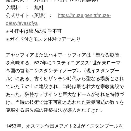
入場料 ： 無料
公式サイト（英語）：
https://muze.gen.tr/muze-
detay/ayasofya
※ 礼拝中は館内の見学不可
※ ガイド付きモスク体験ツアーあり
アヤソフィアまたはハギア・ソフィアは「聖なる叡智」
を意味する。537年にユスティニアヌス1世が東ローマ
帝国の首都コンスタンティノープル（現イスタンブー
ル）にある、古くビザンチン時代から聖なる場所とされ
ていた丘の上に建設され、当時は最も壮大な宗教施設で
あった。独特なデザインと巨大なドームがそれを特徴づ
け、当時の技術では不可能と思われた建築課題の数々を
克服する最先端の建築技法が導入されてきた。
1453年、オスマン帝国メフメト2世がイスタンブールを