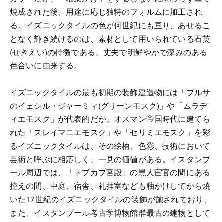
焼成された後、用途に応じ独特のフォルムに加工され
る。イズニックタイルの色が何世紀にも亘り、あせるこ
となく輝き続けるのは、素材として用いられている石英
(せきえい)の特徴である、丈夫で明鮮やかで深みのある
色合いに由来する。
イズニックタイルの最も初期の装飾建造物には「ブルサ
のイェシル・ジャーミィ(グリーンモスク)」や「ムラデ
ィエモスク」が代表的だが、オスマン帝国時代に建てら
れた「スレイマニエモスク」や「セリミエモスク」を彩
るイズニックタイルは、その絵柄、色彩、技術において
芸術と呼ぶに相応しく、一見の価値がある。イスタンブ
ール周辺では、「トプカプ宮殿」の黒人宦官の間にある
控えの間、中庭、宿舎、礼拝室なども釉がけしてから焼
いた17世紀のイズニックタイルの装飾が施されており、
また、イスタンブール考古学博物館群最古の建物として