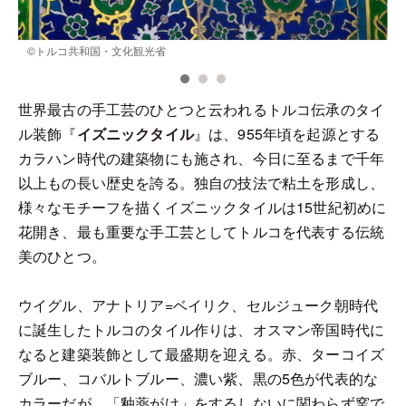
©トルコ共和国・文化観光省
世界最古の手工芸のひとつと云われるトルコ伝承のタイ
ル装飾『
イズニックタイル
』は、955年頃を起源とする
カラハン時代の建築物にも施され、今日に至るまで千年
以上もの長い歴史を誇る。独自の技法で粘土を形成し、
様々なモチーフを描くイズニックタイルは15世紀初めに
花開き、最も重要な手工芸としてトルコを代表する伝統
美のひとつ。
ウイグル、アナトリア=ベイリク、セルジューク朝時代
に誕生したトルコのタイル作りは、オスマン帝国時代に
なると建築装飾として最盛期を迎える。赤、ターコイズ
ブルー、コバルトブルー、濃い紫、黒の5色が代表的な
カラーだが、「釉薬がけ」をするしないに関わらず窯で