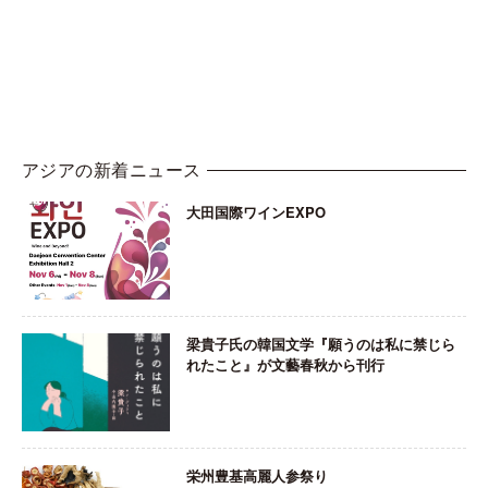
アジアの新着ニュース
大田国際ワインEXPO
梁貴子氏の韓国文学『願うのは私に禁じら
れたこと』が文藝春秋から刊行
栄州豊基高麗人参祭り