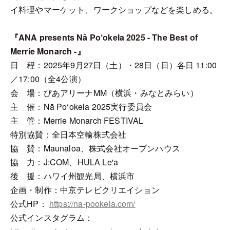
イ料理やマーケット、ワークショップなどを楽しめる。
『ANA presents Nā Po‘okela 2025 - The Best of
Merrie Monarch -』
日 程：2025年9月27日（土）・28日（日）各日 11:00
／17:00（全4公演）
会 場：ぴあアリーナMM（横浜・みなとみらい）
主 催：Nā Po‘okela 2025実行委員会
主 管：Merrie Monarch FESTIVAL
特別協賛：全日本空輸株式会社
協 賛：Maunaloa、株式会社オープンハウス
協 力：J:COM、HULA Le'a
後 援：ハワイ州観光局、横浜市
企画・制作：中京テレビクリエイション
公式HP：
https://na-pookela.com/
公式インスタグラム：