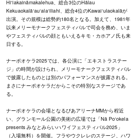
Hi‘iakaināmakalehua、総合3位のHālau
Kekuaokalā‘au‘ala‘iliahi、総合4位のKawai‘ulaokalāが
出演。その規模は総勢約180名となる。加えて、1981年
以来メリーモナークフェスティバルで司会を務め、いま
やフェスティバルの顔ともいえるキモ・カホアノ氏も来
日する。
ナーポオケラ2025では、各公演に「エキストラステー
ジ」の時間が設けられ、メリーモナークフェスティバル
で披露したものとは別のパフォーマンスが披露される。
まさにナーポオケラだからこその特別なステージであ
る。
ナーポオケラの会場となるぴあアリーナMMから程近
い、グランモール公園の美術の広場では「Nā Po‘okela
presents みなとみらいハワイフェスティバル2025」
（入場無料）を開催。フラやウクレレのステージ、ハワ