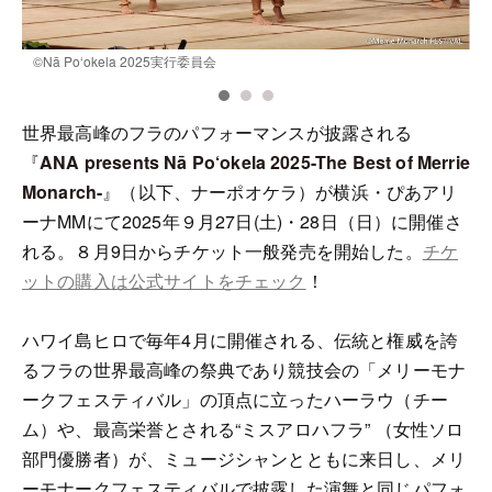
©️Nā Po‘okela 2025実行委員会
©
世界最高峰のフラのパフォーマンスが披露される
『
ANA presents Nā Po‘okela 2025-The Best of Merrie
Monarch-
』（以下、ナーポオケラ）が横浜・ぴあアリ
ーナMMにて2025年９月27日(土)・28日（日）に開催さ
れる。８月9日からチケット一般発売を開始した。
チケ
ットの購入は公式サイトをチェック
！
ハワイ島ヒロで毎年4月に開催される、伝統と権威を誇
るフラの世界最高峰の祭典であり競技会の「メリーモナ
ークフェスティバル」の頂点に立ったハーラウ（チー
ム）や、最高栄誉とされる“ミスアロハフラ” （女性ソロ
部門優勝者）が、ミュージシャンとともに来日し、メリ
ーモナークフェスティバルで披露した演舞と同じパフォ