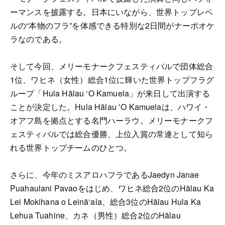
ーマンスを披露する。日本にいながら、世界トップレベ
ルの“本物のフラ”を体感できる特別な2日間がナーポオケ
ラなのである。
そして今回、メリーモナークフェスティバルで団体総合
1位、ワヒネ（女性）総合1位に輝いた世界トップフラグ
ループ「Hula Hālau ‘O Kamuela」が来日して出演する
ことが決定した。Hula Hālau ʻO Kamuelaは、ハワイ・
オアフ島を拠点とする名門ハーラウ。メリーモナークフ
ェスティバルでは総合優勝、上位入賞の常連として知ら
れる世界トップチームのひとつ。
さらに、今年のミスアロハフラであるJaedyn Janae
Puahaulani Pavaoをはじめ、ワヒネ総合2位のHālau Ka
Lei Mokihana o Leinā‘ala、総合3位のHālau Hula Ka
Lehua Tuahine、カネ（男性）総合2位のHālau