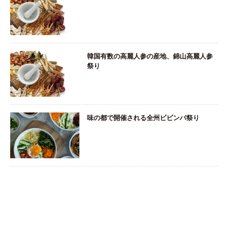
韓国有数の高麗人参の産地、錦山高麗人参
祭り
味の都で開催される全州ビビンバ祭り