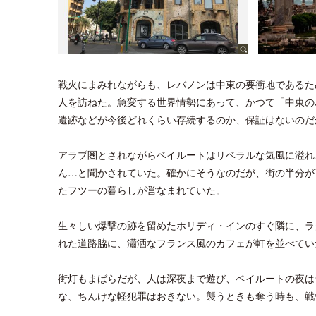
戦火にまみれながらも、レバノンは中東の要衝地であるた
人を訪ねた。急変する世界情勢にあって、かつて「中東の
遺跡などが今後どれくらい存続するのか、保証はないのだ
アラブ圏とされながらベイルートはリベラルな気風に溢れ
ん…と聞かされていた。確かにそうなのだが、街の半分が
たフツーの暮らしが営なまれていた。
生々しい爆撃の跡を留めたホリディ・インのすぐ隣に、ラ
れた道路脇に、瀟洒なフランス風のカフェが軒を並べてい
街灯もまばらだが、人は深夜まで遊び、ベイルートの夜は
な、ちんけな軽犯罪はおきない。襲うときも奪う時も、戦