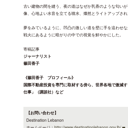
古い建物の間を縫う、夜の道はなぜか乳香のような匂いが
像、心地よい水音を立てる噴水、燦然とライトアップされ
夢をみているように、凹凸の激しい道を壁に手を這わせな
戦火にあるように暗がりの中での視覚を鮮やかにした。
寄稿記事
ジャーナリスト
篠田香子
《篠田香子 プロフィール》
国際不動産投資を専門に取材する傍ら、世界各地で激減す
仕事」（講談社）など
【お問い合わせ】
Destination Lebanon
ホームページ：
http://www.destinationlebanon.gov.lb/