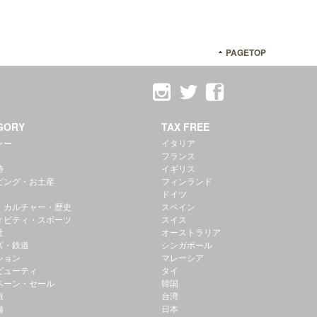
PAGETOP
GORY
TAX FREE
ャー
イタリア
フランス
跡
イギリス
ピング・お土産
フィンランド
ドイツ
・カルチャー・歴史
スペイン
ィビティ・スポーツ
スイス
社
オーストラリア
ズ・鉄道
シンガポール
ション
マレーシア
ビューティ
タイ
ペーン・セール
韓国
旅
台湾
備
日本