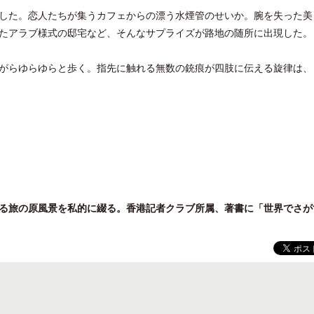
した。恋人たちが集うカフェからの漂う水煙管のせいか。腕を失った美
たアラブ様式の邸宅など、そんなサプライズが路地の随所に出現した。
がらゆらゆらと歩く。指先に触れる無数の銃痕が四肢に伝える旋律は、
クアロア・ランチ、新予約システム導
梁貴子氏の韓国文学『願う
入のお知らせ
じられたこと』が文藝春秋
る旅の原風景を私的に綴る。香港記者クラブ所属、著書に「世界でさが