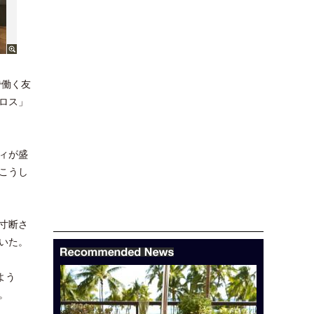
で働く友
ロス」
ィが盛
こうし
寸断さ
いた。
よう
。