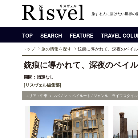
旅する人に届けたい世界の
TOP
SEARCH
FEATURE
TRAVEL COL
トップ
旅の情報を探す
銃痕に導かれて、深夜のベイル
銃痕に導かれて、深夜のベイ
期間：指定なし
[リスヴェル編集部]
エリア：中東 > レバノン > ベイルート / ジャンル：ライフスタイル 