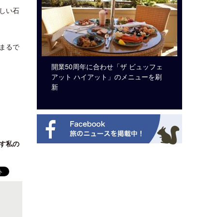
しい石
まるで
のは私に禁
開業50周年に合わせ「ザ ビュッフェ
クアロア
から刊行
アット ハイアット」のメニューを刷
入のお知
新
す私の