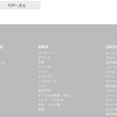
TOPへ戻る
RE
AREA
CATE
ヨーロッパ
ネイチ
アフリカ
グルメ
ール
中東
名所旧
インド洋
ショッ
アジア
ホテル
オセアニア
アート
ミクロネシア
アクテ
ハワイ
航空会
南太平洋
クルー
アメリカ合衆国（本土）
ファッ
カナダ・アラスカ
スパ・
中米・カリブ海
キャン
南米
ひとり
旅行準