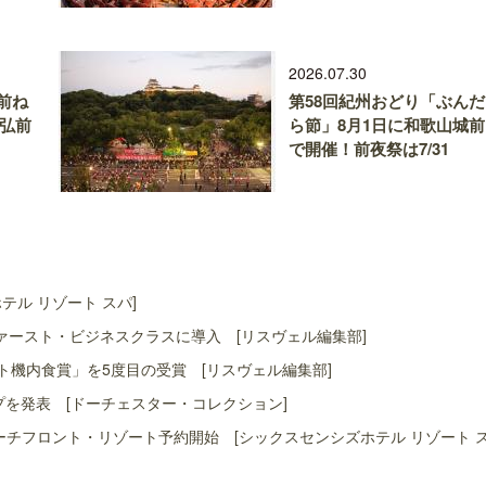
2026.07.30
前ね
第58回紀州おどり「ぶんだ
、弘前
ら節」8月1日に和歌山城前
で開催！前夜祭は7/31
ル リゾート スパ]
ースト・ビジネスクラスに導入 [リスヴェル編集部]
スト機内食賞」を5度目の受賞 [リスヴェル編集部]
ップを発表 [ドーチェスター・コレクション]
ーチフロント・リゾート予約開始 [シックスセンシズホテル リゾート ス