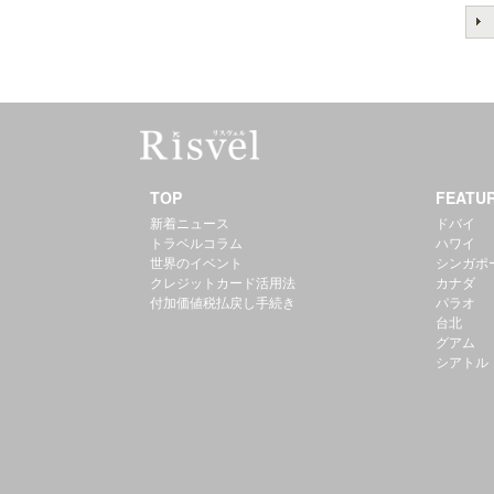
TOP
FEATU
新着ニュース
ドバイ
トラベルコラム
ハワイ
世界のイベント
シンガポ
クレジットカード活用法
カナダ
付加価値税払戻し手続き
パラオ
台北
グアム
シアトル