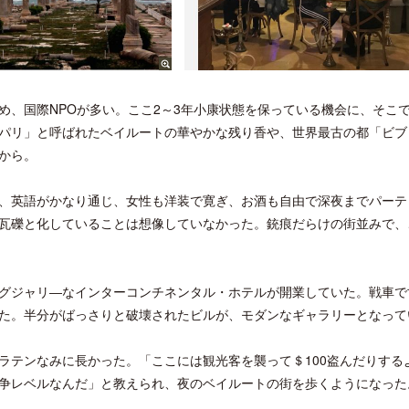
め、国際NPOが多い。ここ2～3年小康状態を保っている機会に、そこ
パリ」と呼ばれたベイルートの華やかな残り香や、世界最古の都「ビブ
から。
、英語がかなり通じ、女性も洋装で寛ぎ、お酒も自由で深夜までパーテ
瓦礫と化していることは想像していなかった。銃痕だらけの街並みで、
グジャリ―なインターコンチネンタル・ホテルが開業していた。戦車で
た。半分がばっさりと破壊されたビルが、モダンなギャラリーとなって
ラテンなみに長かった。「ここには観光客を襲って＄100盗んだりする
争レベルなんだ」と教えられ、夜のベイルートの街を歩くようになった