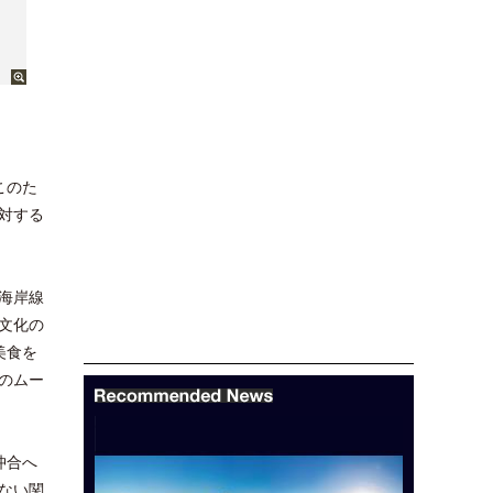
このた
対する
海岸線
文化の
美食を
のムー
沖合へ
ない関