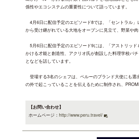
係性やエコシステムの重要性について語っています。
4月6日に配信予定のエピソード8では、「セントラル」
から受け継がれている大地をオーブンに見立て、野菜や肉
5月6日に配信予定のエピソード9には、「アストリッド
かける才能と創造性、アクリオ氏が創設した料理学校パチ
となどを話しています。
登場する3名のシェフは、ペルーのブランド大使にも選
の外で起こっていることを伝えるために制作され、PROM
【お問い合わせ】
ホームページ：
http://www.peru.travel/