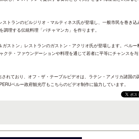
レストランのビルジリオ・マルティネス氏が登場し、一般市民を巻き込
を調理する伝統料理「パチャマンカ」を作ります。
ロサンゼルス観光局、ウォルト・ディ
開業50周年に合わせ「ザ 
＆ガストン」レストランのガストン・アクリオ氏が登場します。ペルー
ズニーゆかりのスポット10選を紹介
アット ハイアット」のメ
ャクテ・ファウンデーションや料理を通じて若者に平等にチャンスを与
新
出されており、オフ・ザ・テーブルビデオは、ラテン・アメリカ諸国の
PERUペルー政府観光庁もこちらのビデオ制作に協力しています。