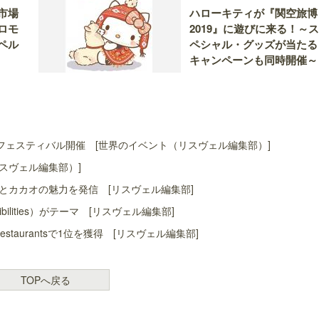
市場
ハローキティが『関空旅博
ロモ
2019』に遊びに来る！～ス
ペル
ペシャル・グッズが当たる
キャンペーンも同時開催～
ェスティバル開催 [世界のイベント（リスヴェル編集部）]
スヴェル編集部）]
とカカオの魅力を発信 [リスヴェル編集部]
bilities）がテーマ [リスヴェル編集部]
t Restaurantsで1位を獲得 [リスヴェル編集部]
TOPへ戻る