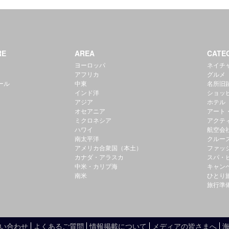
RE
AREA
CATE
ヨーロッパ
ネイチ
アフリカ
グルメ
ール
中東
名所旧
インド洋
ショッ
アジア
ホテル
オセアニア
アート
ミクロネシア
アクテ
ハワイ
航空会
南太平洋
クルー
アメリカ合衆国（本土）
ファッ
カナダ・アラスカ
スパ・
中米・カリブ海
キャン
南米
ひとり
旅行準
い合わせ
よくあるご質問
情報掲載について
メディアの皆さまへ