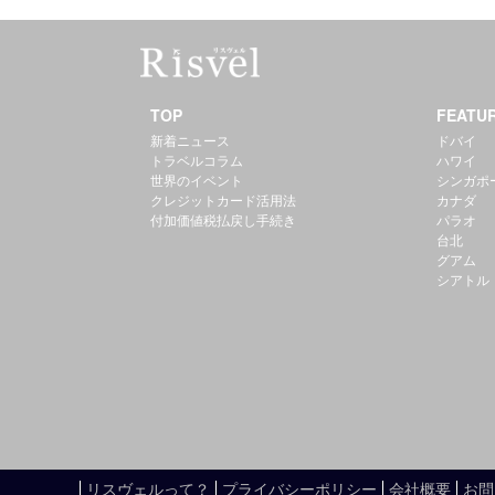
TOP
FEATU
新着ニュース
ドバイ
トラベルコラム
ハワイ
世界のイベント
シンガポ
クレジットカード活用法
カナダ
付加価値税払戻し手続き
パラオ
台北
グアム
シアトル
リスヴェルって？
プライバシーポリシー
会社概要
お問