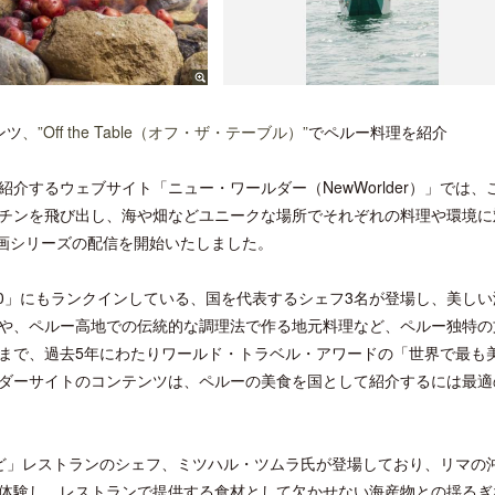
ンツ
、”Off the Table（オフ・ザ・テーブル）”
でペルー料理を紹介
するウェブサイト「ニュー・ワールダー（NewWorlder）」では、
チンを飛び出し、海や畑などユニークな場所でそれぞれの料理や環境に
）」動画シリーズの配信を開始いたしました。
0」にもランクインしている、国を代表するシェフ3名が登場し、美しい
や、ペルー高地での伝統的な調理法で作る地元料理など、ペルー独特の
まで、過去5年にわたりワールド・トラベル・アワードの「世界で最も
ダーサイトのコンテンツは、ペルーの美食を国として紹介するには最適
ど」レストランのシェフ、ミツハル・ツムラ氏が登場しており、リマの
体験し、レストランで提供する食材として欠かせない海産物との揺るぎ