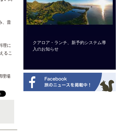
み、昔
ビュッフェ
クアロア・ランチ、新予約システム導
ロサンゼ
料理に
ニューを刷
入のお知らせ
ズニーゆ
えるこ
調理場