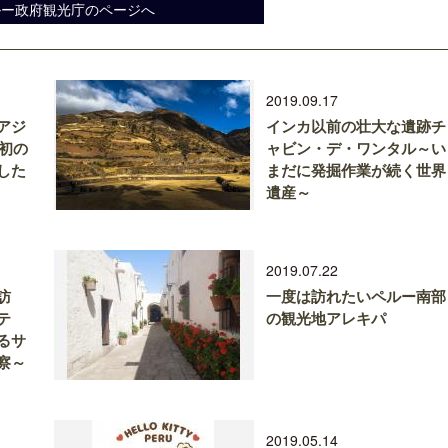
ルー政府観光庁のページへ
2019.09.17
アジ
インカ以前の壮大な遺跡チ
ー初の
ャビン・デ・ワンタル～い
した
まだに発掘作業が続く世界
遺産～
2019.07.22
訪
一度は訪れたいペルー南部
テ
の観光地アレキパ
るサ
察～
2019.05.14