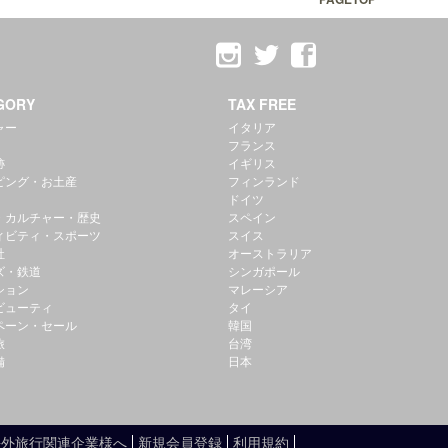
GORY
TAX FREE
ャー
イタリア
フランス
跡
イギリス
ピング・お土産
フィンランド
ドイツ
・カルチャー・歴史
スペイン
ィビティ・スポーツ
スイス
社
オーストラリア
ズ・鉄道
シンガポール
ション
マレーシア
ビューティ
タイ
ペーン・セール
韓国
旅
台湾
備
日本
海外旅行関連企業様へ
新規会員登録
利用規約