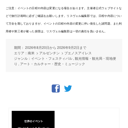
ご注意：イベントの日程や内容は変更になる場合があります。主催者公式ウェブサイトな
どで旅行計画時に必ずご確認をお願いします。リスヴェル編集部では、日程や内容につい
て万全を期しておりますが、イベントの日程や内容の変更に伴い発生した諸問題、また利
用者や第三者が被った損害は、リスヴェル編集部は一切の責任を負いません。
期間： 2026年8月20日から 2026年9月2日まで
エリア：南米 > アルゼンチン > ブエノスアイレス
ジャンル：イベント・フェスティバル , 観光情報・観光局・現地便
り , アート・カルチャー・歴史・ミュージック