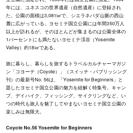
年には、ユネスコの世界遺産（自然遺産）に登録され
た。公園の面積は3,081㎢で、シエラネバダ山脈の西山
麓に広がっている。ヨセミテ国立公園には年間350万人
以上が訪れるが、そのほとんどが集まるのは公園全体の
1パーセントにも満たないヨセミテ渓谷（Yosemite
Valley）約18㎢である。
旅に暮らし、暮らしを旅するトラベルカルチャーマガジ
ン「コヨーテ（Coyote）」（スイッチ・パブリッシング
刊）の最新号No. 56は、「Yosemite for Beginners」と
題したヨセミテ国立公園の魅力を紐解く特集号。キャン
プ、デイハイク、フィッシング、サイクリングなど、い
つの時代も旅人を魅了してやまないヨセミテ国立公園の
楽しみは無限大。
Coyote No.56 Yosemite for Beginners