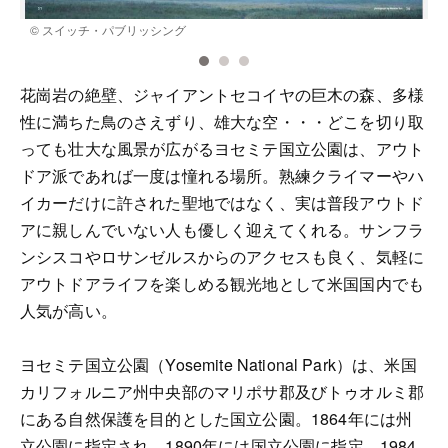
© スイッチ・パブリッシング
花崗岩の絶壁、ジャイアントセコイヤの巨木の森、多様
性に満ちた鳥のさえずり、雄大な空・・・どこを切り取
っても壮大な風景が広がるヨセミテ国立公園は、アウト
ドア派であれば一度は憧れる場所。熟練クライマーやハ
イカーだけに許された聖地ではなく、実は普段アウトド
アに親しんでいない人も優しく迎えてくれる。サンフラ
ンシスコやロサンゼルスからのアクセスも良く、気軽に
アウトドアライフを楽しめる観光地として米国国内でも
人気が高い。
ヨセミテ国立公園（Yosemite National Park）は、米国
カリフォルニア州中央部のマリポサ郡及びトゥオルミ郡
にある自然保護を目的とした国立公園。1864年には州
立公園に指定され、1890年には国立公園に指定。1984